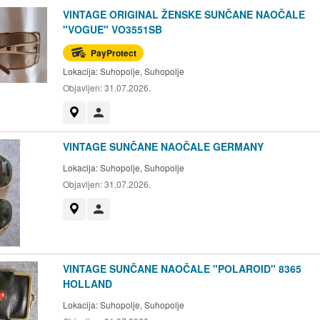
VINTAGE ORIGINAL ŽENSKE SUNČANE NAOČALE
"VOGUE" VO3551SB
PayProtect
Lokacija:
Suhopolje, Suhopolje
Objavljen:
31.07.2026.
Prikaži na mapi
Korisnik nije trgovac
VINTAGE SUNČANE NAOČALE GERMANY
Lokacija:
Suhopolje, Suhopolje
Objavljen:
31.07.2026.
Prikaži na mapi
Korisnik nije trgovac
VINTAGE SUNČANE NAOČALE "POLAROID" 8365
HOLLAND
Lokacija:
Suhopolje, Suhopolje