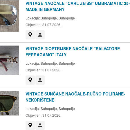
VINTAGE NAOČALE "CARL ZEISS" UMBRAMATIC 35-
MADE IN GERMANY
Lokacija:
Suhopolje, Suhopolje
Objavljen:
31.07.2026.
Prikaži na mapi
Korisnik nije trgovac
VINTAGE DIOPTRIJSKE NAOČALE "SALVATORE
FERRAGAMO" ITALY
Lokacija:
Suhopolje, Suhopolje
Objavljen:
31.07.2026.
Prikaži na mapi
Korisnik nije trgovac
VINTAGE SUNČANE NAOČALE-RUČNO POLIRANE-
NEKORIŠTENE
Lokacija:
Suhopolje, Suhopolje
Objavljen:
31.07.2026.
Prikaži na mapi
Korisnik nije trgovac