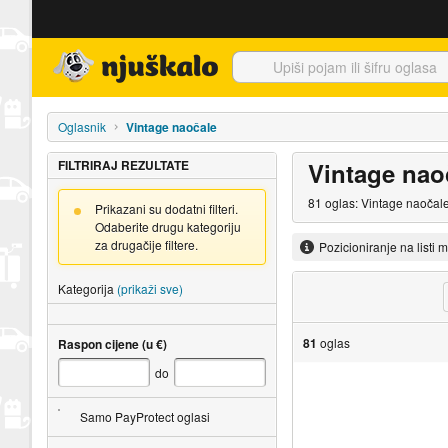
Njuškalo naslovnica
Oglasnik
Vintage naočale
FILTRIRAJ REZULTATE
Vintage nao
81 oglas: Vintage naočale
Prikazani su dodatni filteri.
Odaberite drugu kategoriju
za drugačije filtere.
Pozicioniranje na listi 
Kategorija
(prikaži sve)
81
oglas
Raspon cijene (u €)
do
Samo PayProtect oglasi