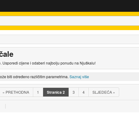
čale
. Usporedi cijene i odaberi najbolju ponudu na Njuškalu!
može biti određeno različitim parametrima.
Saznaj više
«
PRETHODNA
1
Stranica
2
3
4
SLJEDEĆA
»