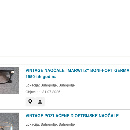
VINTAGE NAOČALE "MARWITZ" BONI-FORT GERMAN
1950-tih godina
Lokacija:
Suhopolje, Suhopolje
Objavljen:
31.07.2026.
Prikaži na mapi
Korisnik nije trgovac
VINTAGE POZLAĆENE DIOPTRIJSKE NAOČALE
Lokacija:
Suhopolje, Suhopolje