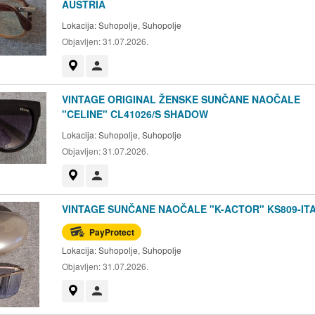
AUSTRIA
Lokacija:
Suhopolje, Suhopolje
Objavljen:
31.07.2026.
Prikaži na mapi
Korisnik nije trgovac
VINTAGE ORIGINAL ŽENSKE SUNČANE NAOČALE
"CELINE" CL41026/S SHADOW
Lokacija:
Suhopolje, Suhopolje
Objavljen:
31.07.2026.
Prikaži na mapi
Korisnik nije trgovac
VINTAGE SUNČANE NAOČALE "K-ACTOR" KS809-IT
PayProtect
Lokacija:
Suhopolje, Suhopolje
Objavljen:
31.07.2026.
Prikaži na mapi
Korisnik nije trgovac