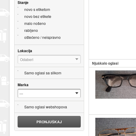
Stanje
novo s etiketom
novo bez etikete
malo nošeno
rabljeno
oštećeno / neispravno
Lokacija
Odaberi
Njuškalo oglasi
Samo oglasi sa slikom
Marka
Samo oglasi webshopova
PRONJUŠKAJ