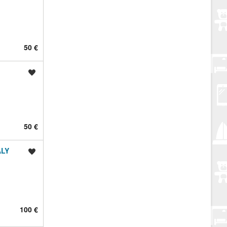
50 €
Spremi oglas
50 €
ALY
Spremi oglas
100 €