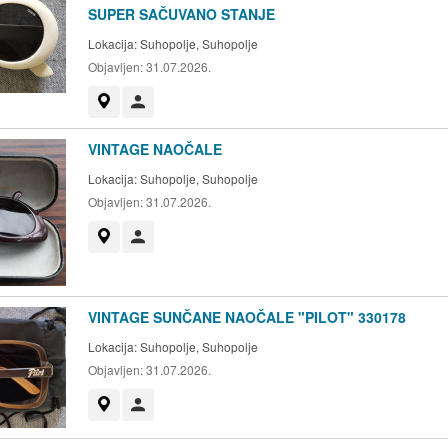
SUPER SAČUVANO STANJE
Lokacija:
Suhopolje, Suhopolje
Objavljen:
31.07.2026.
Prikaži na mapi
Korisnik nije trgovac
VINTAGE NAOČALE
Lokacija:
Suhopolje, Suhopolje
Objavljen:
31.07.2026.
Prikaži na mapi
Korisnik nije trgovac
VINTAGE SUNČANE NAOČALE "PILOT" 330178
Lokacija:
Suhopolje, Suhopolje
Objavljen:
31.07.2026.
Prikaži na mapi
Korisnik nije trgovac