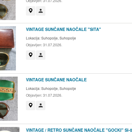
Objavljen:
31.07.2026.
Prikaži na mapi
Korisnik nije trgovac
VINTAGE SUNČANE NAOČALE "SITA"
Lokacija:
Suhopolje, Suhopolje
Objavljen:
31.07.2026.
Prikaži na mapi
Korisnik nije trgovac
VINTAGE SUNČANE NAOČALE
Lokacija:
Suhopolje, Suhopolje
Objavljen:
31.07.2026.
Prikaži na mapi
Korisnik nije trgovac
VINTAGE / RETRO SUNČANE NAOČALE "GOCKI" SI-0