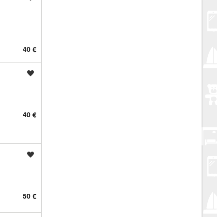
40 €
Spremi oglas
40 €
Spremi oglas
50 €