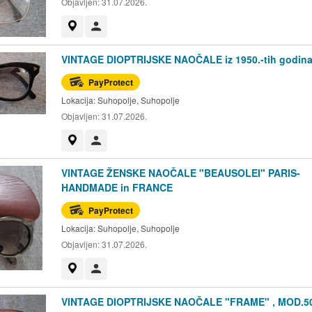
Objavljen:
31.07.2026.
Prikaži na mapi
Korisnik nije trgovac
VINTAGE DIOPTRIJSKE NAOČALE iz 1950.-tih godin
PayProtect
Lokacija:
Suhopolje, Suhopolje
Objavljen:
31.07.2026.
Prikaži na mapi
Korisnik nije trgovac
VINTAGE ŽENSKE NAOČALE "BEAUSOLEI" PARIS-
HANDMADE in FRANCE
PayProtect
Lokacija:
Suhopolje, Suhopolje
Objavljen:
31.07.2026.
Prikaži na mapi
Korisnik nije trgovac
VINTAGE DIOPTRIJSKE NAOČALE "FRAME" , MOD.5