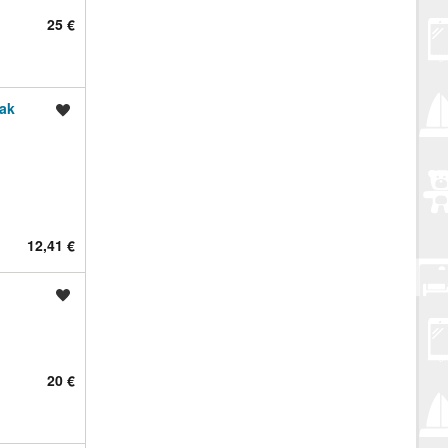
25 €
vak
Spremi oglas
12,41 €
Spremi oglas
20 €