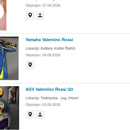
Objavljen:
07.08.2026.
Prikaži na mapi
Korisnik nije trgovac
Yamaha Valentino Rossi
Lokacija:
Kaštela, Kaštel Štafilić
Objavljen:
04.08.2026.
Prikaži na mapi
AGV Valentino Rossi Q3
Lokacija:
Trešnjevka - Jug, Vrbani
Objavljen:
03.08.2026.
Prikaži na mapi
Korisnik nije trgovac