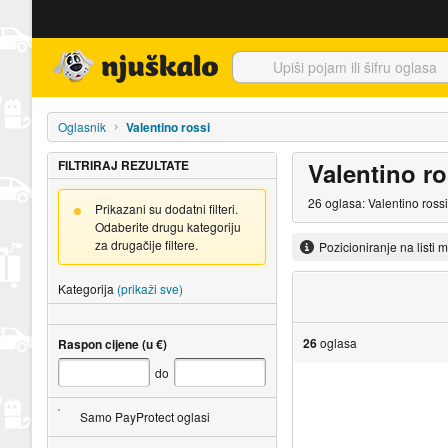
Njuškalo naslovnica
Oglasnik
Valentino rossi
FILTRIRAJ REZULTATE
Valentino ro
26 oglasa: Valentino ross
Prikazani su dodatni filteri.
Odaberite drugu kategoriju
za drugačije filtere.
Pozicioniranje na listi 
Kategorija
(prikaži sve)
26
oglasa
Raspon cijene (u €)
do
Samo PayProtect oglasi