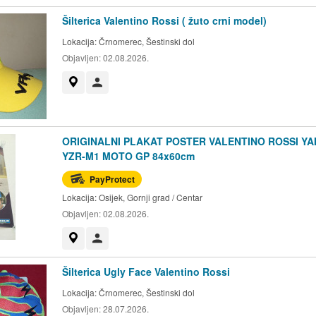
Šilterica Valentino Rossi ( žuto crni model)
Lokacija:
Črnomerec, Šestinski dol
Objavljen:
02.08.2026.
Prikaži na mapi
Korisnik nije trgovac
ORIGINALNI PLAKAT POSTER VALENTINO ROSSI Y
YZR-M1 MOTO GP 84x60cm
PayProtect
Lokacija:
Osijek, Gornji grad / Centar
Objavljen:
02.08.2026.
Prikaži na mapi
Korisnik nije trgovac
Šilterica Ugly Face Valentino Rossi
Lokacija:
Črnomerec, Šestinski dol
Objavljen:
28.07.2026.