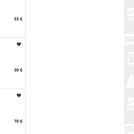
33 €
Spremi oglas
30 €
Spremi oglas
70 €