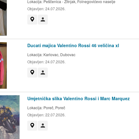
Lokacija:
Peščenica - Žitnjak, Folnegovićevo naselje
Objavljen:
24.07.2026.
Prikaži na mapi
Korisnik nije trgovac
Ducati majica Valentino Rossi 46 veličina xl
Lokacija:
Karlovac, Dubovac
Objavljen:
24.07.2026.
Prikaži na mapi
Korisnik nije trgovac
Umjetnička slika Valentino Rossi i Marc Marquez
Lokacija:
Poreč, Poreč
Objavljen:
22.07.2026.
Prikaži na mapi
Korisnik nije trgovac