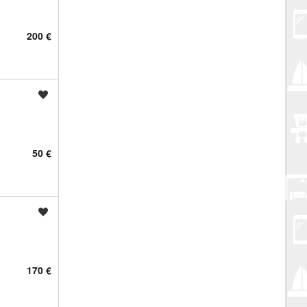
200 €
Spremi oglas
50 €
Spremi oglas
170 €