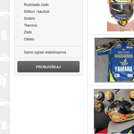
Ružićasto zlato
Silikon / kaučuk
Srebro
Tkanina
Zlato
Ostalo
Samo oglasi webshopova
PRONJUŠKAJ