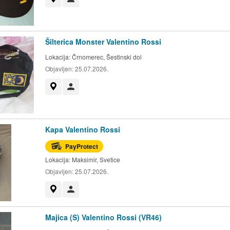
Šilterica Monster Valentino Rossi
Lokacija:
Črnomerec, Šestinski dol
Objavljen:
25.07.2026.
Prikaži na mapi
Korisnik nije trgovac
Kapa Valentino Rossi
PayProtect
Lokacija:
Maksimir, Svetice
Objavljen:
25.07.2026.
Prikaži na mapi
Korisnik nije trgovac
Majica (S) Valentino Rossi (VR46)