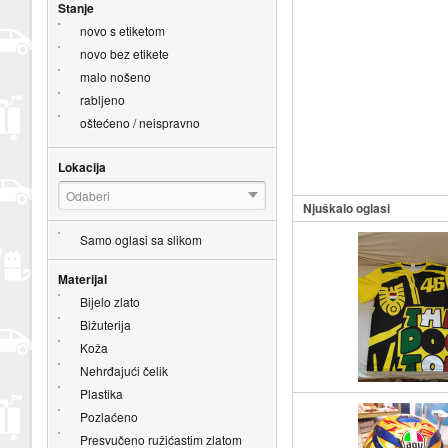
Stanje
novo s etiketom
novo bez etikete
malo nošeno
rabljeno
oštećeno / neispravno
Lokacija
Odaberi
Njuškalo oglasi
Samo oglasi sa slikom
Materijal
Bijelo zlato
Bižuterija
Koža
Nehrđajući čelik
Plastika
Pozlaćeno
Presvučeno ružićastim zlatom