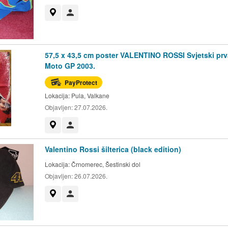
Prikaži na mapi
Korisnik nije trgovac
57,5 x 43,5 cm poster VALENTINO ROSSI Svjetski pr
Moto GP 2003.
PayProtect
Lokacija:
Pula, Valkane
Objavljen:
27.07.2026.
Prikaži na mapi
Korisnik nije trgovac
Valentino Rossi šilterica (black edition)
Lokacija:
Črnomerec, Šestinski dol
Objavljen:
26.07.2026.
Prikaži na mapi
Korisnik nije trgovac