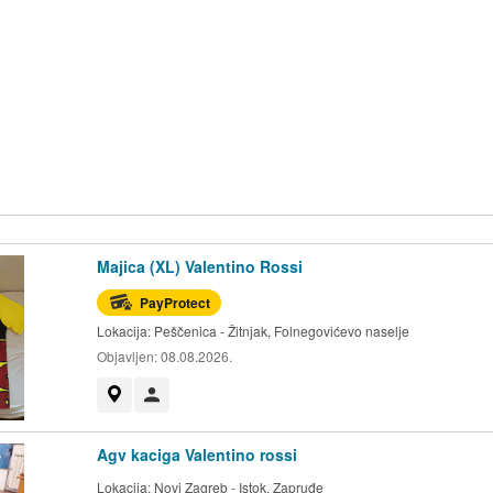
Majica (XL) Valentino Rossi
PayProtect
Lokacija:
Peščenica - Žitnjak, Folnegovićevo naselje
Objavljen:
08.08.2026.
Prikaži na mapi
Korisnik nije trgovac
Agv kaciga Valentino rossi
Lokacija:
Novi Zagreb - Istok, Zapruđe