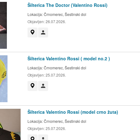
Šilterica The Doctor (Valentino Rossi)
Lokacija:
Črnomerec, Šestinski dol
Objavljen:
26.07.2026.
Prikaži na mapi
Korisnik nije trgovac
Šilterica Valentino Rossi ( model no.2 )
Lokacija:
Črnomerec, Šestinski dol
Objavljen:
25.07.2026.
Prikaži na mapi
Korisnik nije trgovac
Šilterica Valentino Rossi (model crno žuta)
Lokacija:
Črnomerec, Šestinski dol
Objavljen:
25.07.2026.
Prikaži na mapi
Korisnik nije trgovac