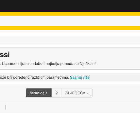
ssi
i. Usporedi cijene i odaberi najbolju ponudu na Njuškalu!
može biti određeno različitim parametrima.
Saznaj više
Stranica
1
2
SLJEDEĆA
»