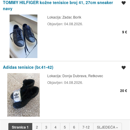
TOMMY HILFIGER kožne tenisice broj 41, 27cm sneaker
Spremi oglas
navy
Lokacija:
Zadar, Borik
Objavljen:
04.08.2026.
9 €
Adidas tenisice (br.41-42)
Spremi oglas
Lokacija:
Donja Dubrava, Retkovec
Objavljen:
04.08.2026.
20 €
Stranica
1
2
3
4
5
6
7-12
SLJEDEĆA
»