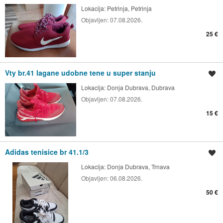
Lokacija:
Petrinja, Petrinja
Objavljen:
07.08.2026.
25 €
Vty br.41 lagane udobne tene u super stanju
Spremi oglas
Lokacija:
Donja Dubrava, Dubrava
Objavljen:
07.08.2026.
15 €
Adidas tenisice br 41.1/3
Spremi oglas
Lokacija:
Donja Dubrava, Trnava
Objavljen:
06.08.2026.
50 €