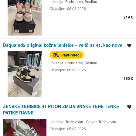
Lokacija:
Podsljeme, Šestine
Objavljen:
06.08.2026.
219 €
Dsquared2 original kožne tenisice – veličina 41, kao nove
Spremi oglas
PayProtect
Lokacija:
Podsljeme, Šestine
Objavljen:
06.08.2026.
190 €
ŽENSKE TENISICE 41 PITON ZMIJA SNAKE TENE TENKE
Spremi oglas
PATIKE RAVNE
Lokacija:
Trešnjevka - Sjever, Trešnjevka
Objavljen:
05.08.2026.