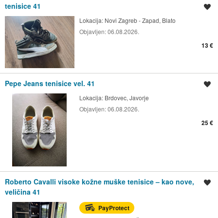
tenisice 41
Spremi oglas
Lokacija:
Novi Zagreb - Zapad, Blato
Objavljen:
06.08.2026.
13 €
Pepe Jeans tenisice vel. 41
Spremi oglas
Lokacija:
Brdovec, Javorje
Objavljen:
06.08.2026.
25 €
Roberto Cavalli visoke kožne muške tenisice – kao nove,
Spremi oglas
veličina 41
PayProtect