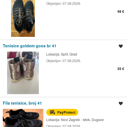
Objavljen:
07.08.2026.
48 €
Tenisice goldem goos br 41
Spremi oglas
Lokacija:
Split, Grad
Objavljen:
07.08.2026.
35 €
Fila tenisice, broj 41
Spremi oglas
PayProtect
Lokacija:
Novi Zagreb - Istok, Dugave
Objavljen:
07.08.2026.