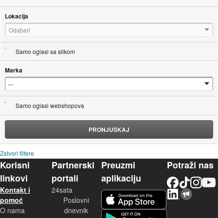
Lokacija
Odaberi
Samo oglasi sa slikom
Marka
Samo oglasi webshopova
PRONJUŠKAJ
Zatvori filtere
Korisni
Partnerski
Preuzmi
Potraži nas
linkovi
portali
aplikaciju
Facebook
TikTok
Instagram
YouTu
Kontakt i
24sata
LinkedIn
Njuškalo blog
iOS aplikacija
pomoć
Poslovni
O nama
dnevnik
Android aplikacija