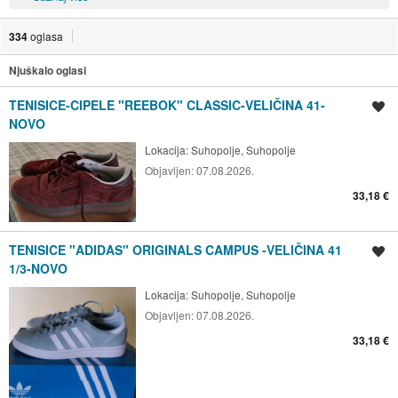
334
oglasa
Njuškalo oglasi
TENISICE-CIPELE "REEBOK" CLASSIC-VELIČINA 41-
Spremi oglas
NOVO
Lokacija:
Suhopolje, Suhopolje
Objavljen:
07.08.2026.
33,18 €
TENISICE "ADIDAS" ORIGINALS CAMPUS -VELIČINA 41
Spremi oglas
1/3-NOVO
Lokacija:
Suhopolje, Suhopolje
Objavljen:
07.08.2026.
33,18 €