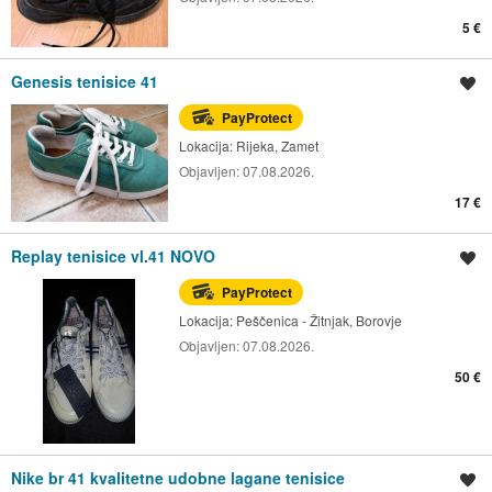
5 €
Genesis tenisice 41
Spremi oglas
PayProtect
Lokacija:
Rijeka, Zamet
Objavljen:
07.08.2026.
17 €
Replay tenisice vl.41 NOVO
Spremi oglas
PayProtect
Lokacija:
Peščenica - Žitnjak, Borovje
Objavljen:
07.08.2026.
50 €
Nike br 41 kvalitetne udobne lagane tenisice
Spremi oglas