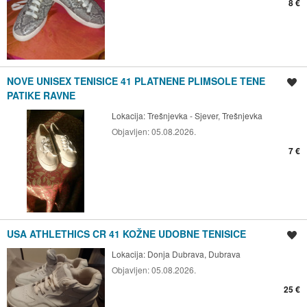
8 €
NOVE UNISEX TENISICE 41 PLATNENE PLIMSOLE TENE
Spremi oglas
PATIKE RAVNE
Lokacija:
Trešnjevka - Sjever, Trešnjevka
Objavljen:
05.08.2026.
7 €
USA ATHLETHICS CR 41 KOŽNE UDOBNE TENISICE
Spremi oglas
Lokacija:
Donja Dubrava, Dubrava
Objavljen:
05.08.2026.
25 €