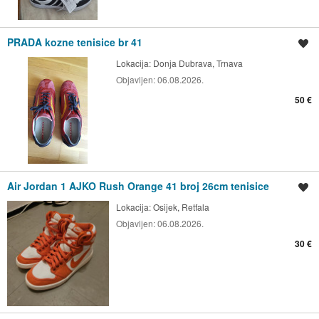
PRADA kozne tenisice br 41
Spremi oglas
Lokacija:
Donja Dubrava, Trnava
Objavljen:
06.08.2026.
50 €
Air Jordan 1 AJKO Rush Orange 41 broj 26cm tenisice
Spremi oglas
Lokacija:
Osijek, Retfala
Objavljen:
06.08.2026.
30 €