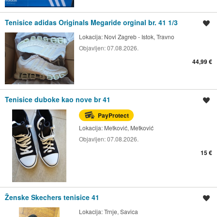
Tenisice adidas Originals Megaride orginal br. 41 1/3
Spremi oglas
Lokacija:
Novi Zagreb - Istok, Travno
Objavljen:
07.08.2026.
44,99 €
Tenisice duboke kao nove br 41
Spremi oglas
PayProtect
Lokacija:
Metković, Metković
Objavljen:
07.08.2026.
15 €
Ženske Skechers tenisice 41
Spremi oglas
Lokacija:
Trnje, Savica