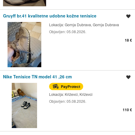
Gruyff br.41 kvalitetne udobne kožne tenisice
Spremi oglas
Lokacija:
Gornja Dubrava, Gornja Dubrava
Objavljen:
05.08.2026.
18 €
Nike Tenisice TN model 41 ,26 cm
Spremi oglas
PayProtect
Lokacija:
Križevci, Križevci
Objavljen:
05.08.2026.
110 €