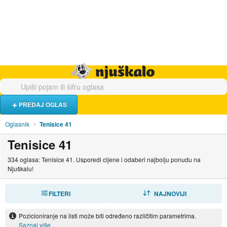
Hrana i piće
Turistički smještaj
Poslovi
Njuškalo naslovnica
PREDAJ OGLAS
Oglasnik
Tenisice 41
Tenisice 41
334 oglasa: Tenisice 41. Usporedi cijene i odaberi najbolju ponudu na
Njuškalu!
FILTERI
SORTIRAJ
NAJNOVIJI
Pozicioniranje na listi može biti određeno različitim parametrima.
Saznaj više