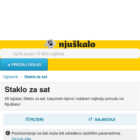
Hrana i piće
Turistički smještaj
Poslovi
Njuškalo naslovnica
PREDAJ OGLAS
Oglasnik
Staklo za sat
Staklo za sat
26 oglasa: Staklo za sat. Usporedi cijene i odaberi najbolju ponudu na
Njuškalu!
FILTERI
SORTIRAJ
NAJNOVIJI
Pozicioniranje na listi može biti određeno različitim parametrima.
Saznaj više