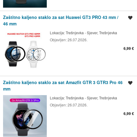
Zaštitno kaljeno staklo za sat Huawei GT3 PRO 43 mm /
Spremi oglas
46 mm
Lokacija:
Trešnjevka - Sjever, Trešnjevka
Objavljen:
26.07.2026.
6,99 €
Zaštitno kaljeno staklo za sat Amazfit GTR 3 GTR3 Pro 46
Spremi oglas
mm
Lokacija:
Trešnjevka - Sjever, Trešnjevka
Objavljen:
26.07.2026.
6,99 €