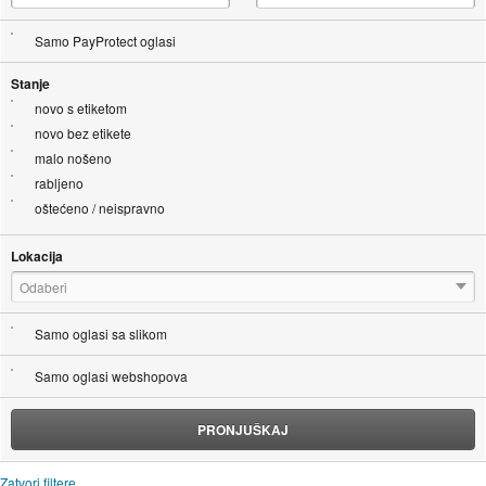
Samo PayProtect oglasi
Stanje
novo s etiketom
novo bez etikete
malo nošeno
rabljeno
oštećeno / neispravno
Lokacija
Odaberi
Samo oglasi sa slikom
Samo oglasi webshopova
PRONJUŠKAJ
Zatvori filtere