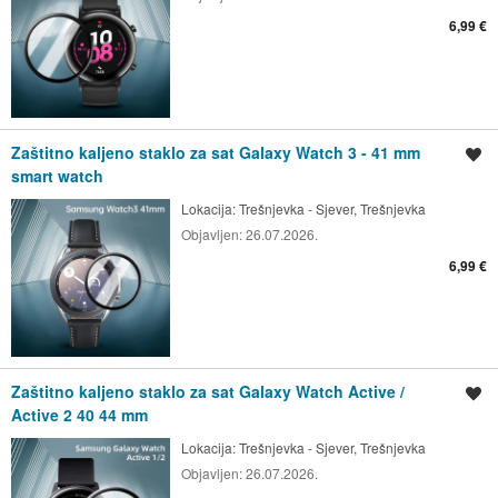
6,99 €
Zaštitno kaljeno staklo za sat Galaxy Watch 3 - 41 mm
Spremi oglas
smart watch
Lokacija:
Trešnjevka - Sjever, Trešnjevka
Objavljen:
26.07.2026.
6,99 €
Zaštitno kaljeno staklo za sat Galaxy Watch Active /
Spremi oglas
Active 2 40 44 mm
Lokacija:
Trešnjevka - Sjever, Trešnjevka
Objavljen:
26.07.2026.