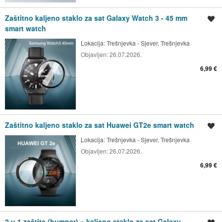
Zaštitno kaljeno staklo za sat Galaxy Watch 3 - 45 mm
Spremi oglas
smart watch
Lokacija:
Trešnjevka - Sjever, Trešnjevka
Objavljen:
26.07.2026.
6,99 €
Zaštitno kaljeno staklo za sat Huawei GT2e smart watch
Spremi oglas
Lokacija:
Trešnjevka - Sjever, Trešnjevka
Objavljen:
26.07.2026.
6,99 €
2 u 1 zaštita (bumper) + kaljeno staklo za sat Galaxy