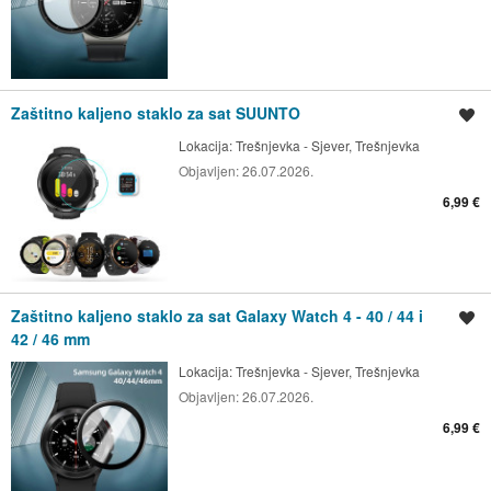
Zaštitno kaljeno staklo za sat SUUNTO
Spremi oglas
Lokacija:
Trešnjevka - Sjever, Trešnjevka
Objavljen:
26.07.2026.
6,99 €
Zaštitno kaljeno staklo za sat Galaxy Watch 4 - 40 / 44 i
Spremi oglas
42 / 46 mm
Lokacija:
Trešnjevka - Sjever, Trešnjevka
Objavljen:
26.07.2026.
6,99 €