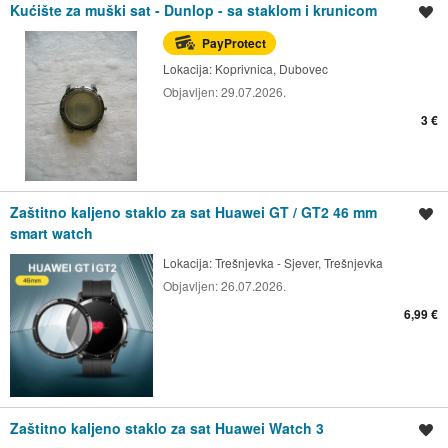
Kućište za muški sat - Dunlop - sa staklom i krunicom
Spremi oglas
PayProtect
Lokacija:
Koprivnica, Dubovec
Objavljen:
29.07.2026.
3 €
Zaštitno kaljeno staklo za sat Huawei GT / GT2 46 mm
Spremi oglas
smart watch
Lokacija:
Trešnjevka - Sjever, Trešnjevka
Objavljen:
26.07.2026.
6,99 €
Zaštitno kaljeno staklo za sat Huawei Watch 3
Spremi oglas