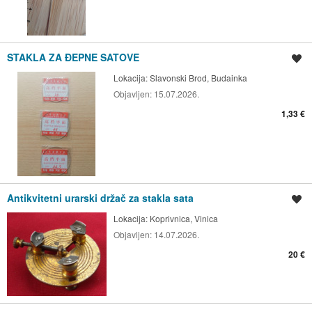
STAKLA ZA ĐEPNE SATOVE
Spremi oglas
Lokacija:
Slavonski Brod, Budainka
Objavljen:
15.07.2026.
1,33 €
Antikvitetni urarski držač za stakla sata
Spremi oglas
Lokacija:
Koprivnica, Vinica
Objavljen:
14.07.2026.
20 €