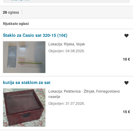
26
oglasa
Njuškalo oglasi
Staklo za Casio sat 320-15 (10€)
Spremi oglas
Lokacija:
Rijeka, Vojak
Objavljen:
04.08.2026.
10 €
kutija sa staklom za sat
Spremi oglas
Lokacija:
Peščenica - Žitnjak, Folnegovićevo
naselje
Objavljen:
31.07.2026.
15 €