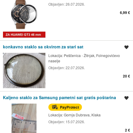
Objavljen:
26.07.2026.
6,99 €
konkavno staklo sa okvirom za stari sat
Spremi oglas
Lokacija:
Peščenica - Žitnjak, Folnegovićevo
naselje
Objavljen:
22.07.2026.
20 €
Kaljeno staklo za Samsung pametni sat gratis poštarina
Spremi oglas
PayProtect
Lokacija:
Gornja Dubrava, Klaka
Objavljen:
15.07.2026.
2 €