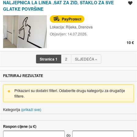
NALJEPNICA LA LINEA ,SAT ZA ZID, STAKLO ZA SVE
Spremi oglas
GLATKE POVRŠINE
PayProtect
Lokacija:
Rijeka, Drenova
Objavljen:
14.07.2026.
10 €
Stranica
1
2
SLJEDEĆA
»
FILTRIRAJ REZULTATE
Prikazani su dodatni filteri. Odaberite drugu kategoriju za drugačije
filtere.
Kategorija
(prikaži sve)
Raspon cijene (u €)
do