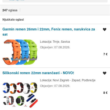
247
oglasa
Njuškalo oglasi
Garmin remen 26mm i 22mm, Fenix remen, narukvica za
Spremi oglas
sat
Lokacija:
Trnje, Savica
Objavljen:
07.08.2026.
7 €
Silikonski remen 22mm narančasti - NOVO!
Spremi oglas
Lokacija:
Novi Zagreb - Zapad, Podbrežje
Objavljen:
07.08.2026.
8 €