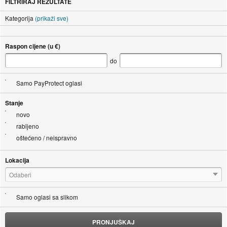
FILTRIRAJ REZULTATE
Kategorija
(prikaži sve)
Raspon cijene (u €)
do
Samo PayProtect oglasi
Stanje
novo
rabljeno
oštećeno / neispravno
Lokacija
Odaberi
Samo oglasi sa slikom
PRONJUŠKAJ