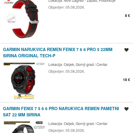
Lokacija:
Novi Zagreb - Zapad, Podbrežje
Objavljen:
05.08.2026.
8 €
GARMIN NARUKVICA REMEN FENIX 7 6 6 PRO 5 22MM
Spremi oglas
SIRINA ORIGINAL TECH-P
Lokacija:
Osijek, Gornji grad / Centar
Objavljen:
05.08.2026.
18 €
GARMIN FENIX 7 5 6 6 PRO NARUKVICA REMEN PAMETNI
Spremi oglas
SAT 22 MM SIRINA
Lokacija:
Osijek, Gornji grad / Centar
Objavljen:
05.08.2026.