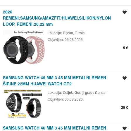
2026
Spremi oglas
REMENI:SAMSUNG/AMAZFIT/HUAWEI,SILIKON/NYLON
LOOP, REMENI:20,22 mm
Lokacija:
Rijeka, Turnić
Objavljen:
06.08.2026.
5 €
SAMSUNG WATCH 46 MM 3 45 MM METALNI REMEN
Spremi oglas
ŠIRINE 22MM HUAWEI WATCH GT2
Lokacija:
Osijek, Gornji grad / Centar
Objavljen:
06.08.2026.
25 €
SAMSUNG WATCH 46 MM 3 45 MM METALNI REMEN
Spremi oglas