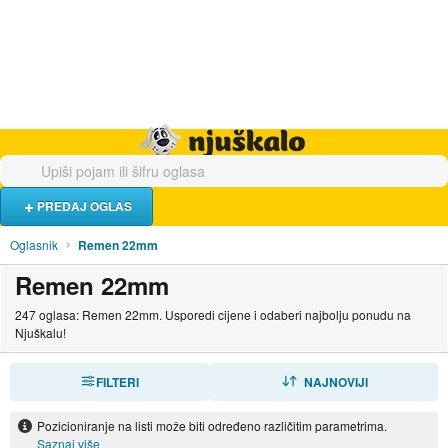
Hrana i piće
Turistički smještaj
Poslovi
Njuškalo naslovnica
PREDAJ OGLAS
Oglasnik
Remen 22mm
Remen 22mm
247 oglasa: Remen 22mm. Usporedi cijene i odaberi najbolju ponudu na
Njuškalu!
FILTERI
SORTIRAJ
NAJNOVIJI
Pozicioniranje na listi može biti određeno različitim parametrima.
Saznaj više