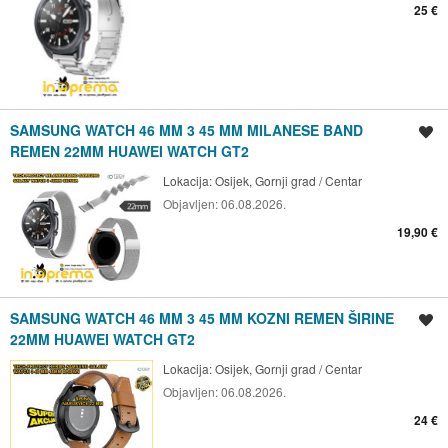
25 €
SAMSUNG WATCH 46 MM 3 45 MM MILANESE BAND
Spremi oglas
REMEN 22MM HUAWEI WATCH GT2
Lokacija:
Osijek, Gornji grad / Centar
Objavljen:
06.08.2026.
19,90 €
SAMSUNG WATCH 46 MM 3 45 MM KOZNI REMEN ŠIRINE
Spremi oglas
22MM HUAWEI WATCH GT2
Lokacija:
Osijek, Gornji grad / Centar
Objavljen:
06.08.2026.
24 €