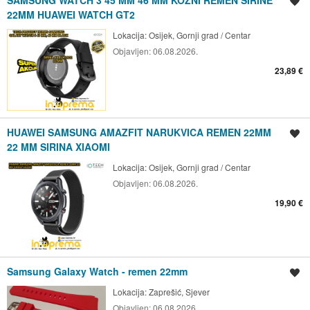
SAMSUNG WATCH 3 45 MM 46 MM KOZNI REMEN ŠIRINE
Spremi oglas
22MM HUAWEI WATCH GT2
Lokacija:
Osijek, Gornji grad / Centar
Objavljen:
06.08.2026.
23,89 €
HUAWEI SAMSUNG AMAZFIT NARUKVICA REMEN 22MM
Spremi oglas
22 MM SIRINA XIAOMI
Lokacija:
Osijek, Gornji grad / Centar
Objavljen:
06.08.2026.
19,90 €
Samsung Galaxy Watch - remen 22mm
Spremi oglas
Lokacija:
Zaprešić, Sjever
Objavljen:
06.08.2026.