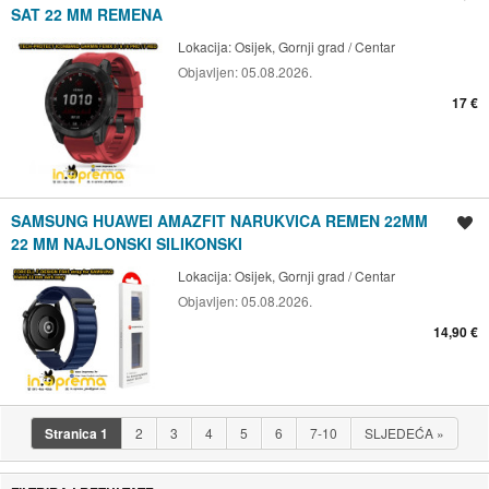
SAT 22 MM REMENA
Lokacija:
Osijek, Gornji grad / Centar
Objavljen:
05.08.2026.
17 €
SAMSUNG HUAWEI AMAZFIT NARUKVICA REMEN 22MM
Spremi oglas
22 MM NAJLONSKI SILIKONSKI
Lokacija:
Osijek, Gornji grad / Centar
Objavljen:
05.08.2026.
14,90 €
Stranica
1
2
3
4
5
6
7-10
SLJEDEĆA
»