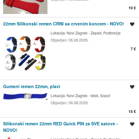
10 €
22mm Silikonski remen CRNI sa crvenim koncem - NOVO!
Spremi oglas
Lokacija:
Novi Zagreb - Zapad, Podbrežje
Objavljen:
06.08.2026.
7 €
Gumeni remen 22mm, plavi
Spremi oglas
Lokacija:
Novi Zagreb - Istok, Sopot
Objavljen:
06.08.2026.
15 €
Silikonski remen 22mm RED Quick PIN za SVE satove -
Spremi oglas
NOVO!