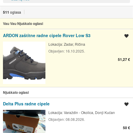
511
oglasa
Vau Vau Njuškalo oglasi
ARDON zaštitne radne cipele Rover Low S3
Spremi oglas
Lokacija:
Zadar, Ričina
Objavljen:
16.10.2025.
51,27 €
Njuškalo oglasi
Delta Plus radne cipele
Spremi oglas
Lokacija:
Varaždin - Okolica, Donji Kućan
Objavljen:
08.08.2026.
50 €