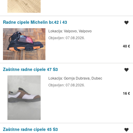
Radne cipele Michelin br.42 i 43
Spremi oglas
Lokacija:
Valpovo, Valpovo
Objavljen:
07.08.2026.
40 €
Zaštitne radne cipele 47 S3
Spremi oglas
Lokacija:
Gornja Dubrava, Dubec
Objavljen:
07.08.2026.
16 €
Zaštitne radne cipele 45 S3
Spremi oglas