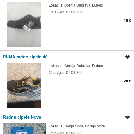
Lokacija:
Gornja Dubrava, Dubec
Objavljen:
07.08.2026.
16 €
PUMA radne cipele 40
Spremi oglas
Lokacija:
Gornja Dubrava, Dubec
Objavljen:
07.08.2026.
20 €
Radne cipele Nove
Spremi oglas
Lokacija:
Donja Voća, Gornja Voća
Objavljen:
07.08.2026.