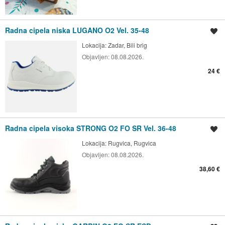
Radna cipela niska LUGANO O2 Vel. 35-48
Spremi oglas
Lokacija:
Zadar, Bili brig
Objavljen:
08.08.2026.
24 €
Radna cipela visoka STRONG O2 FO SR Vel. 36-48
Spremi oglas
Lokacija:
Rugvica, Rugvica
Objavljen:
08.08.2026.
38,60 €