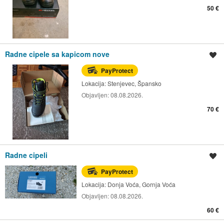
50 €
Radne cipele sa kapicom nove
Spremi oglas
PayProtect
Lokacija:
Stenjevec, Špansko
Objavljen:
08.08.2026.
70 €
Radne cipeli
Spremi oglas
PayProtect
Lokacija:
Donja Voća, Gornja Voća
Objavljen:
08.08.2026.
60 €