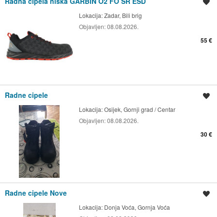
Radna cipela niska GARBIN O2 FO SR ESD
Spremi oglas
Lokacija:
Zadar, Bili brig
Objavljen:
08.08.2026.
55 €
Radne cipele
Spremi oglas
Lokacija:
Osijek, Gornji grad / Centar
Objavljen:
08.08.2026.
30 €
Radne cipele Nove
Spremi oglas
Lokacija:
Donja Voća, Gornja Voća