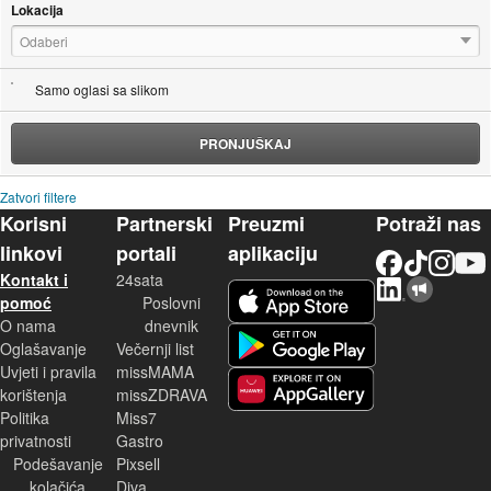
Lokacija
Odaberi
Samo oglasi sa slikom
PRONJUŠKAJ
Zatvori filtere
Korisni
Partnerski
Preuzmi
Potraži nas
linkovi
portali
aplikaciju
Facebook
TikTok
Instagram
YouTu
Kontakt i
24sata
LinkedIn
Njuškalo blog
iOS aplikacija
pomoć
Poslovni
O nama
dnevnik
Android aplikacija
Oglašavanje
Večernji list
Uvjeti i pravila
missMAMA
korištenja
missZDRAVA
Huawei aplikacija
Politika
Miss7
privatnosti
Gastro
Podešavanje
Pixsell
kolačića
Diva