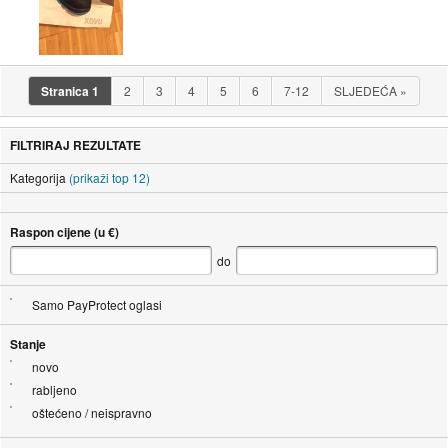
Stranica
1
2
3
4
5
6
7-12
SLJEDEĆA
»
FILTRIRAJ REZULTATE
Kategorija
(prikaži top 12)
Raspon cijene (u €)
do
Samo PayProtect oglasi
Stanje
novo
rabljeno
oštećeno / neispravno