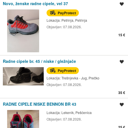
Novo, ženske radne cipele, vel 37
Spremi oglas
PayProtect
Lokacija:
Petrinja, Petrinja
Objavljen:
07.08.2026.
15 €
Radne cipele br. 45 / niske / gležnjače
Spremi oglas
PayProtect
Lokacija:
Trešnjevka - Jug, Prečko
Objavljen:
07.08.2026.
35 €
RADNE CIPELE NISKE BENNON BR 43
Spremi oglas
Lokacija:
Lekenik, Pešćenica
Objavljen:
07.08.2026.
25 €