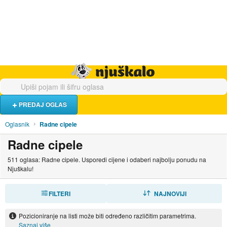
Hrana i piće
Turistički smještaj
Poslovi
Njuškalo naslovnica
PREDAJ OGLAS
Oglasnik
Radne cipele
Radne cipele
511 oglasa: Radne cipele. Usporedi cijene i odaberi najbolju ponudu na
Njuškalu!
FILTERI
SORTIRAJ
NAJNOVIJI
Pozicioniranje na listi može biti određeno različitim parametrima.
Saznaj više