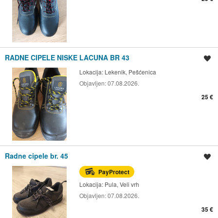
RADNE CIPELE NISKE LACUNA BR 43
Spremi oglas
Lokacija:
Lekenik, Pešćenica
Objavljen:
07.08.2026.
25 €
Radne cipele br. 45
Spremi oglas
PayProtect
Lokacija:
Pula, Veli vrh
Objavljen:
07.08.2026.
35 €