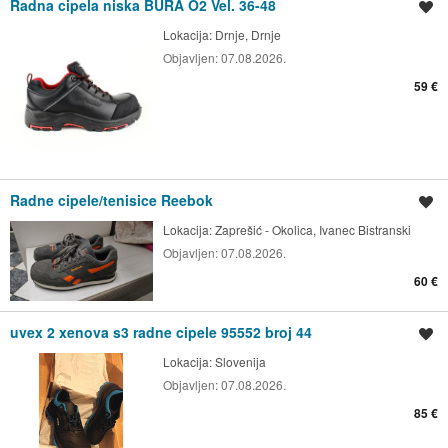
Radna cipela niska BURA O2 Vel. 36-48
Spremi oglas
Lokacija:
Drnje, Drnje
Objavljen:
07.08.2026.
59 €
Radne cipele/tenisice Reebok
Spremi oglas
Lokacija:
Zaprešić - Okolica, Ivanec Bistranski
Objavljen:
07.08.2026.
60 €
uvex 2 xenova s3 radne cipele 95552 broj 44
Spremi oglas
Lokacija:
Slovenija
Objavljen:
07.08.2026.
85 €