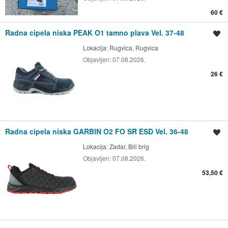
60 €
Radna cipela niska PEAK O1 tamno plava Vel. 37-48
Spremi oglas
Lokacija:
Rugvica, Rugvica
Objavljen:
07.08.2026.
26 €
Radna cipela niska GARBIN O2 FO SR ESD Vel. 36-48
Spremi oglas
Lokacija:
Zadar, Bili brig
Objavljen:
07.08.2026.
53,50 €