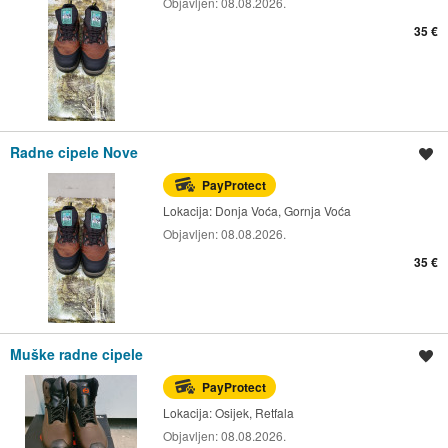
Objavljen:
08.08.2026.
35 €
Radne cipele Nove
Spremi oglas
PayProtect
Lokacija:
Donja Voća, Gornja Voća
Objavljen:
08.08.2026.
35 €
Muške radne cipele
Spremi oglas
PayProtect
Lokacija:
Osijek, Retfala
Objavljen:
08.08.2026.