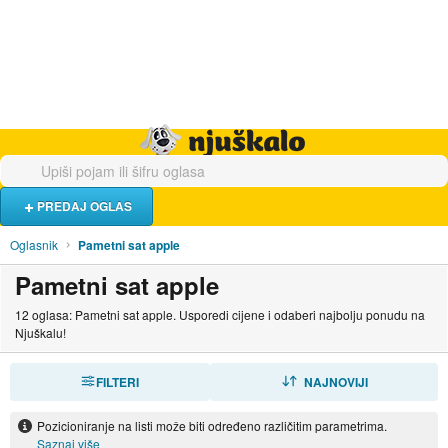
Hrana i piće
Turistički smještaj
Poslovi
Njuškalo naslovnica
PREDAJ OGLAS
Oglasnik
Pametni sat apple
Pametni sat apple
12 oglasa: Pametni sat apple. Usporedi cijene i odaberi najbolju ponudu na
Njuškalu!
FILTERI
SORTIRAJ
NAJNOVIJI
Pozicioniranje na listi može biti određeno različitim parametrima.
Saznaj više