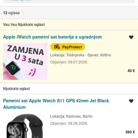
12
oglasa
Vau Vau Njuškalo oglasi
Apple iWatch pametni sat baterija s ugradnjom
Spremi oglas
PayProtect
Lokacija:
Trešnjevka - Sjever, Voltino
Objavljen:
09.07.2026.
40 €
Njuškalo oglasi
Pametni sat Apple Watch S11 GPS 42mm Jet Black
Spremi oglas
Aluminium
Lokacija:
Karlovac, Borlin
Objavljen:
08.08.2026.
360 €