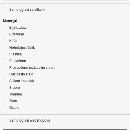
Samo oglasi sa slikom
Materijal
Bijelo zlato
Bižuterija
Koža
Nehrđajući čelik
Plastika
Pozlaćeno
Presvučeno ružićastim zlatom
Ružićasto zlato
Silikon / kaučuk
Srebro
Tkanina
Zlato
Ostalo
Samo oglasi webshopova