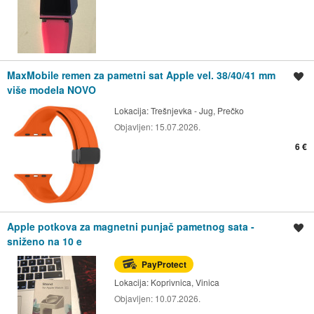
MaxMobile remen za pametni sat Apple vel. 38/40/41 mm
Spremi oglas
više modela NOVO
Lokacija:
Trešnjevka - Jug, Prečko
Objavljen:
15.07.2026.
6 €
Apple potkova za magnetni punjač pametnog sata -
Spremi oglas
sniženo na 10 e
PayProtect
Lokacija:
Koprivnica, Vinica
Objavljen:
10.07.2026.