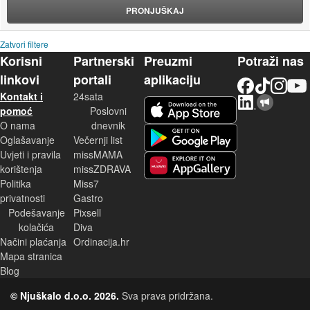
PRONJUŠKAJ
Zatvori filtere
Korisni
Partnerski
Preuzmi
Potraži nas
linkovi
portali
aplikaciju
Facebook
TikTok
Instagram
YouTu
Kontakt i
24sata
LinkedIn
Njuškalo blog
iOS aplikacija
pomoć
Poslovni
O nama
dnevnik
Android aplikacija
Oglašavanje
Večernji list
Uvjeti i pravila
missMAMA
korištenja
missZDRAVA
Huawei aplikacija
Politika
Miss7
privatnosti
Gastro
Podešavanje
Pixsell
kolačića
Diva
Načini plaćanja
Ordinacija.hr
Mapa stranica
Blog
© Njuškalo d.o.o. 2026.
Sva prava pridržana.