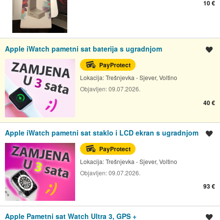
10 €
Apple iWatch pametni sat baterija s ugradnjom
Spremi oglas
PayProtect
Lokacija:
Trešnjevka - Sjever, Voltino
Objavljen:
09.07.2026.
40 €
Apple iWatch pametni sat staklo i LCD ekran s ugradnjom
Spremi oglas
PayProtect
Lokacija:
Trešnjevka - Sjever, Voltino
Objavljen:
09.07.2026.
93 €
Apple Pametni sat Watch Ultra 3, GPS +
Spremi oglas