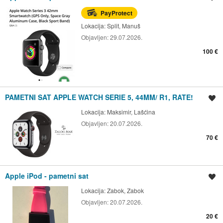
PayProtect
Lokacija:
Split, Manuš
Objavljen:
29.07.2026.
100 €
PAMETNI SAT APPLE WATCH SERIE 5, 44MM/ R1, RATE!
Spremi oglas
Lokacija:
Maksimir, Lašćina
Objavljen:
20.07.2026.
70 €
Apple iPod - pametni sat
Spremi oglas
Lokacija:
Zabok, Zabok
Objavljen:
20.07.2026.
20 €