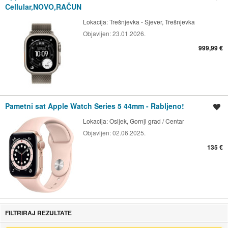
Cellular,NOVO,RAČUN
Lokacija:
Trešnjevka - Sjever, Trešnjevka
Objavljen:
23.01.2026.
999,99 €
Pametni sat Apple Watch Series 5 44mm - Rabljeno!
Spremi oglas
Lokacija:
Osijek, Gornji grad / Centar
Objavljen:
02.06.2025.
135 €
FILTRIRAJ REZULTATE