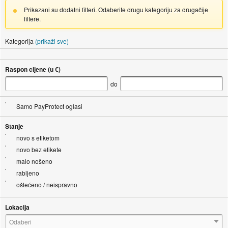
Prikazani su dodatni filteri. Odaberite drugu kategoriju za drugačije
filtere.
Kategorija
(prikaži sve)
Raspon cijene (u €)
do
Samo PayProtect oglasi
Stanje
novo s etiketom
novo bez etikete
malo nošeno
rabljeno
oštećeno / neispravno
Lokacija
Odaberi