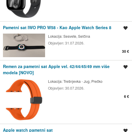
Pametni sat IWO PRO W58 - Kao Apple Watch Series 8
Spremi oglas
Lokacija:
Sesvete, Selčina
Objavljen:
31.07.2026.
30 €
Remen za pametni sat Apple vel. 42/44/45/49 mm više
Spremi oglas
modela [NOVO]
Lokacija:
Trešnjevka - Jug, Prečko
Objavljen:
30.07.2026.
6 €
Apple watch pametni sat
Spremi oglas