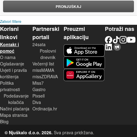
PRONJUŠKAJ
Zatvori filtere
Korisni
Partnerski
Preuzmi
Potraži nas
linkovi
portali
aplikaciju
Facebook
TikTok
Instagram
YouTu
Kontakt i
24sata
LinkedIn
Njuškalo blog
iOS aplikacija
pomoć
Poslovni
O nama
dnevnik
Android aplikacija
Oglašavanje
Večernji list
Uvjeti i pravila
missMAMA
korištenja
missZDRAVA
Huawei aplikacija
Politika
Miss7
privatnosti
Gastro
Podešavanje
Pixsell
kolačića
Diva
Načini plaćanja
Ordinacija.hr
Mapa stranica
Blog
© Njuškalo d.o.o. 2026.
Sva prava pridržana.