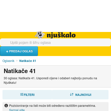
Hrana i piće
Turistički smještaj
Poslovi
Njuškalo naslovnica
PREDAJ OGLAS
Oglasnik
Natikače 41
Natikače 41
30 oglasa: Natikače 41. Usporedi cijene i odaberi najbolju ponudu na
Njuškalu!
FILTERI
SORTIRAJ
NAJNOVIJI
Pozicioniranje na listi može biti određeno različitim parametrima.
Saznaj više