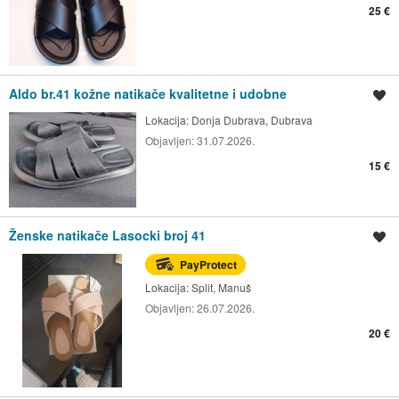
25 €
Aldo br.41 kožne natikače kvalitetne i udobne
Spremi oglas
Lokacija:
Donja Dubrava, Dubrava
Objavljen:
31.07.2026.
15 €
Ženske natikače Lasocki broj 41
Spremi oglas
PayProtect
Lokacija:
Split, Manuš
Objavljen:
26.07.2026.
20 €