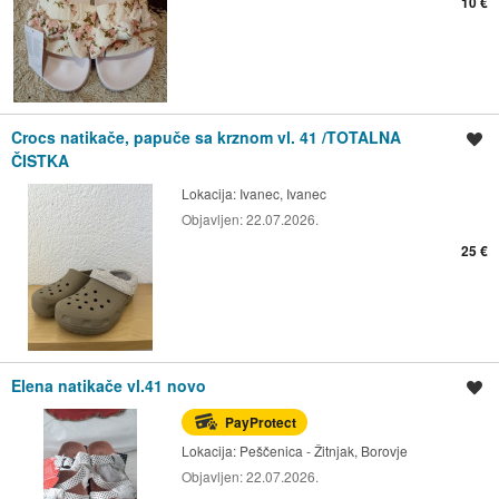
10 €
Crocs natikače, papuče sa krznom vl. 41 /TOTALNA
Spremi oglas
ČISTKA
Lokacija:
Ivanec, Ivanec
Objavljen:
22.07.2026.
25 €
Elena natikače vl.41 novo
Spremi oglas
PayProtect
Lokacija:
Peščenica - Žitnjak, Borovje
Objavljen:
22.07.2026.