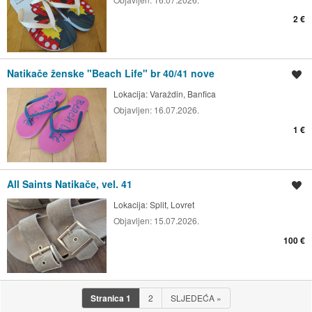
2 €
Natikače ženske "Beach Life" br 40/41 nove
Spremi oglas
Lokacija:
Varaždin, Banfica
Objavljen:
16.07.2026.
1 €
All Saints Natikače, vel. 41
Spremi oglas
Lokacija:
Split, Lovret
Objavljen:
15.07.2026.
100 €
Stranica
1
2
SLJEDEĆA
»