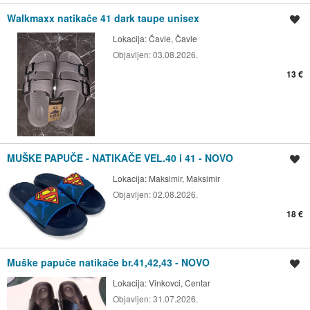
Walkmaxx natikače 41 dark taupe unisex
Spremi oglas
Lokacija:
Čavle, Čavle
Objavljen:
03.08.2026.
13 €
MUŠKE PAPUČE - NATIKAČE VEL.40 i 41 - NOVO
Spremi oglas
Lokacija:
Maksimir, Maksimir
Objavljen:
02.08.2026.
18 €
Muške papuče natikače br.41,42,43 - NOVO
Spremi oglas
Lokacija:
Vinkovci, Centar
Objavljen:
31.07.2026.