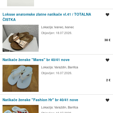
Loksse anatomske zlatne natikače vl.41 / TOTALNA
Spremi oglas
ČISTKA
Lokacija:
Ivanec, Ivanec
Objavljen:
18.07.2026.
38 €
Natikače ženske "Mares" br 40/41 nove
Spremi oglas
Lokacija:
Varaždin, Banfica
Objavljen:
16.07.2026.
2 €
Natikače ženske "Fashion Hr" br 40/41 nove
Spremi oglas
Lokacija:
Varaždin, Banfica
Objavljen:
16.07.2026.