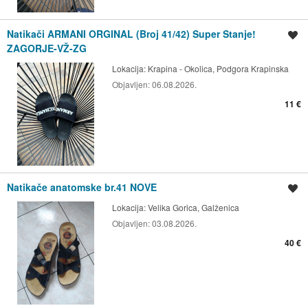
Natikači ARMANI ORGINAL (Broj 41/42) Super Stanje!
Spremi oglas
ZAGORJE-VŽ-ZG
Lokacija:
Krapina - Okolica, Podgora Krapinska
Objavljen:
06.08.2026.
11 €
Natikače anatomske br.41 NOVE
Spremi oglas
Lokacija:
Velika Gorica, Galženica
Objavljen:
03.08.2026.
40 €