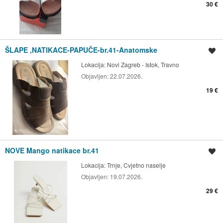
30 €
ŠLAPE ,NATIKACE-PAPUČE-br.41-Anatomske
Spremi oglas
Lokacija:
Novi Zagreb - Istok, Travno
Objavljen:
22.07.2026.
19 €
NOVE Mango natikace br.41
Spremi oglas
Lokacija:
Trnje, Cvjetno naselje
Objavljen:
19.07.2026.
29 €