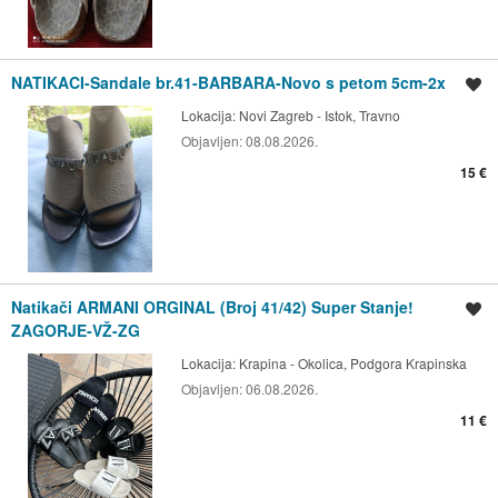
NATIKACI-Sandale br.41-BARBARA-Novo s petom 5cm-2x
Spremi oglas
Lokacija:
Novi Zagreb - Istok, Travno
Objavljen:
08.08.2026.
15 €
Natikači ARMANI ORGINAL (Broj 41/42) Super Stanje!
Spremi oglas
ZAGORJE-VŽ-ZG
Lokacija:
Krapina - Okolica, Podgora Krapinska
Objavljen:
06.08.2026.
11 €