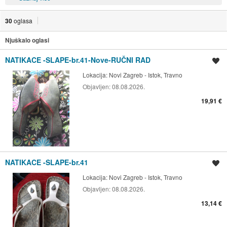
30
oglasa
Njuškalo oglasi
NATIKACE -SLAPE-br.41-Nove-RUČNI RAD
Spremi oglas
Lokacija:
Novi Zagreb - Istok, Travno
Objavljen:
08.08.2026.
19,91 €
NATIKACE -SLAPE-br.41
Spremi oglas
Lokacija:
Novi Zagreb - Istok, Travno
Objavljen:
08.08.2026.
13,14 €