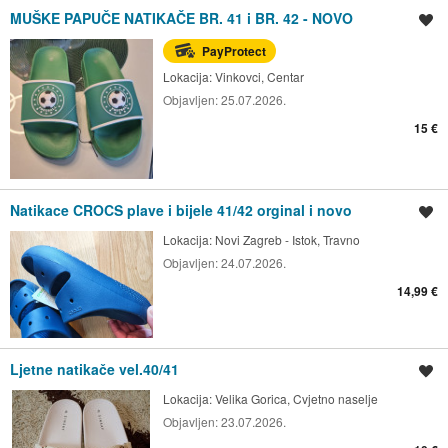
MUŠKE PAPUČE NATIKAČE BR. 41 i BR. 42 - NOVO
Spremi oglas
PayProtect
Lokacija:
Vinkovci, Centar
Objavljen:
25.07.2026.
15 €
Natikace CROCS plave i bijele 41/42 orginal i novo
Spremi oglas
Lokacija:
Novi Zagreb - Istok, Travno
Objavljen:
24.07.2026.
14,99 €
Ljetne natikače vel.40/41
Spremi oglas
Lokacija:
Velika Gorica, Cvjetno naselje
Objavljen:
23.07.2026.