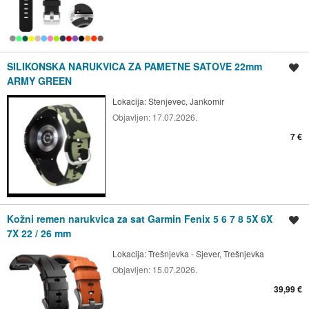
SILIKONSKA NARUKVICA ZA PAMETNE SATOVE 22mm
Spremi oglas
ARMY GREEN
Lokacija:
Stenjevec, Jankomir
Objavljen:
17.07.2026.
7 €
Kožni remen narukvica za sat Garmin Fenix 5 6 7 8 5X 6X
Spremi oglas
7X 22 / 26 mm
Lokacija:
Trešnjevka - Sjever, Trešnjevka
Objavljen:
15.07.2026.
39,99 €