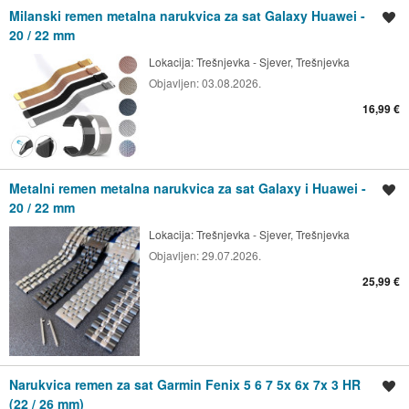
Milanski remen metalna narukvica za sat Galaxy Huawei -
Spremi oglas
20 / 22 mm
Lokacija:
Trešnjevka - Sjever, Trešnjevka
Objavljen:
03.08.2026.
16,99 €
Metalni remen metalna narukvica za sat Galaxy i Huawei -
Spremi oglas
20 / 22 mm
Lokacija:
Trešnjevka - Sjever, Trešnjevka
Objavljen:
29.07.2026.
25,99 €
Narukvica remen za sat Garmin Fenix 5 6 7 5x 6x 7x 3 HR
Spremi oglas
(22 / 26 mm)