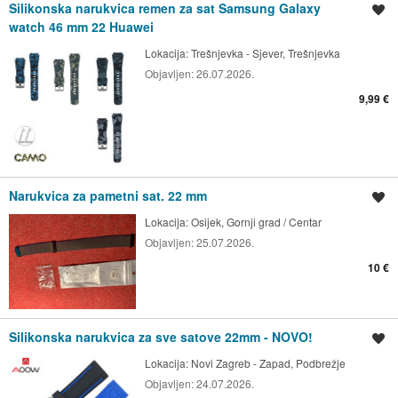
Silikonska narukvica remen za sat Samsung Galaxy
Spremi oglas
watch 46 mm 22 Huawei
Lokacija:
Trešnjevka - Sjever, Trešnjevka
Objavljen:
26.07.2026.
9,99 €
Narukvica za pametni sat. 22 mm
Spremi oglas
Lokacija:
Osijek, Gornji grad / Centar
Objavljen:
25.07.2026.
10 €
Silikonska narukvica za sve satove 22mm - NOVO!
Spremi oglas
Lokacija:
Novi Zagreb - Zapad, Podbrežje
Objavljen:
24.07.2026.