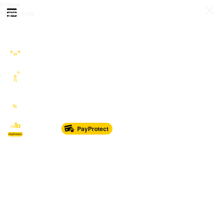
Prijava
Otvori meni
Registracija
Sve kategorije
Auto Moto Nautika
Nekretnine
Katalozi
Marketplace
PayProtect
Od glave do pete
Sport i oprema
Sve za dom
Dječji svijet