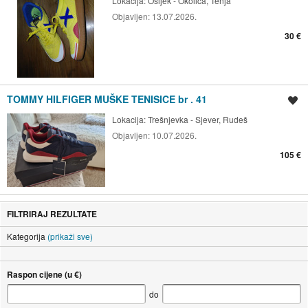
Lokacija:
Osijek - Okolica, Tenja
Objavljen:
13.07.2026.
30 €
TOMMY HILFIGER MUŠKE TENISICE br . 41
Spremi oglas
Lokacija:
Trešnjevka - Sjever, Rudeš
Objavljen:
10.07.2026.
105 €
FILTRIRAJ REZULTATE
Kategorija
(prikaži sve)
Raspon cijene (u €)
do