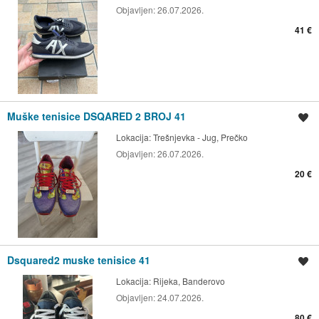
Objavljen:
26.07.2026.
41 €
Muške tenisice DSQARED 2 BROJ 41
Spremi oglas
Lokacija:
Trešnjevka - Jug, Prečko
Objavljen:
26.07.2026.
20 €
Dsquared2 muske tenisice 41
Spremi oglas
Lokacija:
Rijeka, Banderovo
Objavljen:
24.07.2026.
80 €