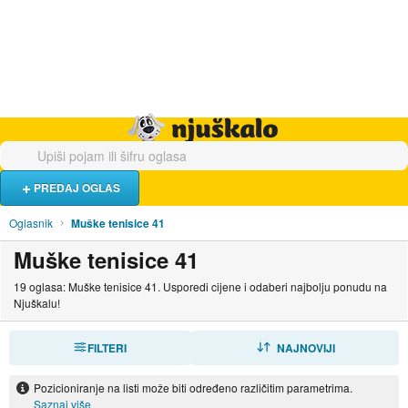
Hrana i piće
Turistički smještaj
Poslovi
Njuškalo naslovnica
PREDAJ OGLAS
Oglasnik
Muške tenisice 41
Muške tenisice 41
19 oglasa: Muške tenisice 41. Usporedi cijene i odaberi najbolju ponudu na
Njuškalu!
FILTERI
SORTIRAJ
NAJNOVIJI
Pozicioniranje na listi može biti određeno različitim parametrima.
Saznaj više