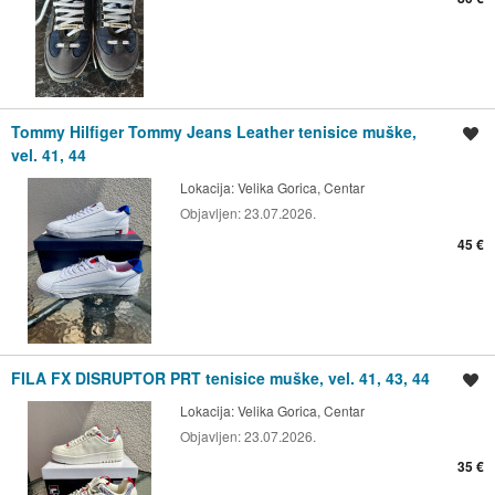
Tommy Hilfiger Tommy Jeans Leather tenisice muške,
Spremi oglas
vel. 41, 44
Lokacija:
Velika Gorica, Centar
Objavljen:
23.07.2026.
45 €
FILA FX DISRUPTOR PRT tenisice muške, vel. 41, 43, 44
Spremi oglas
Lokacija:
Velika Gorica, Centar
Objavljen:
23.07.2026.
35 €