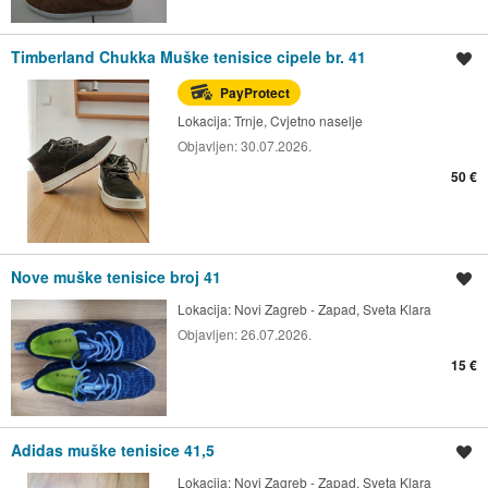
Timberland Chukka Muške tenisice cipele br. 41
Spremi oglas
PayProtect
Lokacija:
Trnje, Cvjetno naselje
Objavljen:
30.07.2026.
50 €
Nove muške tenisice broj 41
Spremi oglas
Lokacija:
Novi Zagreb - Zapad, Sveta Klara
Objavljen:
26.07.2026.
15 €
Adidas muške tenisice 41,5
Spremi oglas
Lokacija:
Novi Zagreb - Zapad, Sveta Klara