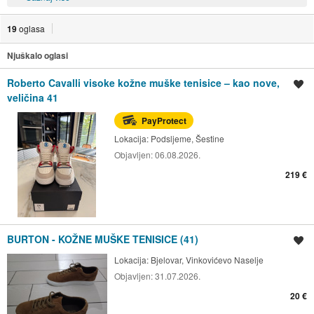
19
oglasa
Njuškalo oglasi
Roberto Cavalli visoke kožne muške tenisice – kao nove,
Spremi oglas
veličina 41
PayProtect
Lokacija:
Podsljeme, Šestine
Objavljen:
06.08.2026.
219 €
BURTON - KOŽNE MUŠKE TENISICE (41)
Spremi oglas
Lokacija:
Bjelovar, Vinkovićevo Naselje
Objavljen:
31.07.2026.
20 €