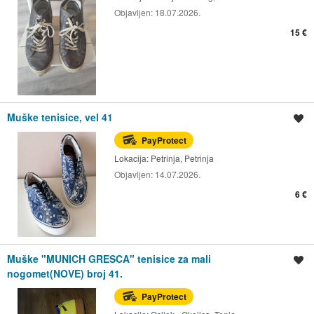
Objavljen:
18.07.2026.
15 €
Muške tenisice, vel 41
Spremi oglas
PayProtect
Lokacija:
Petrinja, Petrinja
Objavljen:
14.07.2026.
6 €
Muške "MUNICH GRESCA" tenisice za mali
Spremi oglas
nogomet(NOVE) broj 41.
PayProtect