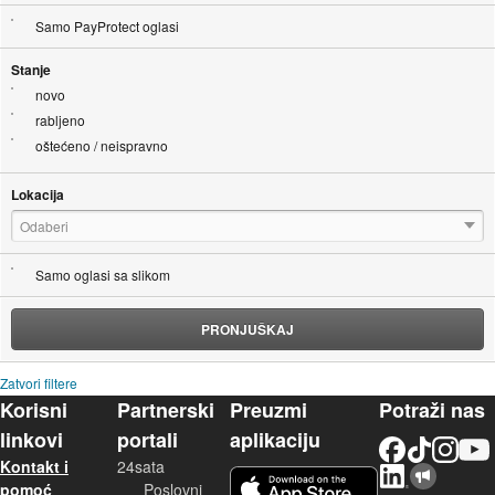
Samo PayProtect oglasi
Stanje
novo
rabljeno
oštećeno / neispravno
Lokacija
Odaberi
Samo oglasi sa slikom
PRONJUŠKAJ
Zatvori filtere
Korisni
Partnerski
Preuzmi
Potraži nas
linkovi
portali
aplikaciju
Facebook
TikTok
Instagram
YouTu
Kontakt i
24sata
LinkedIn
Njuškalo blog
iOS aplikacija
pomoć
Poslovni