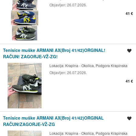
Objavljen:
26.07.2026.
41 €
Tenisice muške ARMANI AX(Broj 41/42)ORGINAL!
Spremi oglas
RAČUN! ZAGORJE-VŽ-ZG!
Lokacija:
Krapina - Okolica, Podgora Krapinska
Objavljen:
26.07.2026.
41 €
Tenisice muške ARMANI AX(Broj 41/42)ORGINAL
Spremi oglas
RAČUN!ZAGORJE-VŽ-ZG
Lokacija:
Krapina - Okolica, Podgora Krapinska