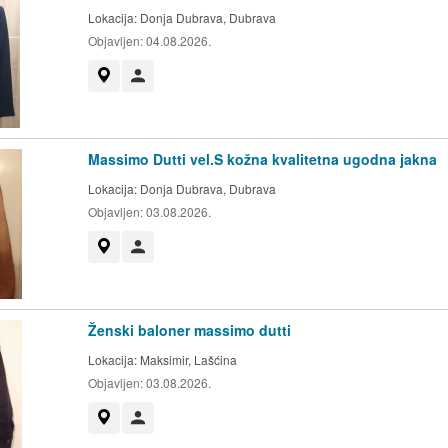
Lokacija:
Donja Dubrava, Dubrava
Objavljen:
04.08.2026.
Prikaži na mapi
Korisnik nije trgovac
Massimo Dutti vel.S kožna kvalitetna ugodna jakna
Lokacija:
Donja Dubrava, Dubrava
Objavljen:
03.08.2026.
Prikaži na mapi
Korisnik nije trgovac
Ženski baloner massimo dutti
Lokacija:
Maksimir, Lašćina
Objavljen:
03.08.2026.
Prikaži na mapi
Korisnik nije trgovac