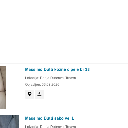
Massimo Dutti kozne cipele br 38
Lokacija:
Donja Dubrava, Trnava
Objavljen:
06.08.2026.
Prikaži na mapi
Korisnik nije trgovac
Massimo Dutti sako vel L
Lokacija:
Donja Dubrava, Trnava