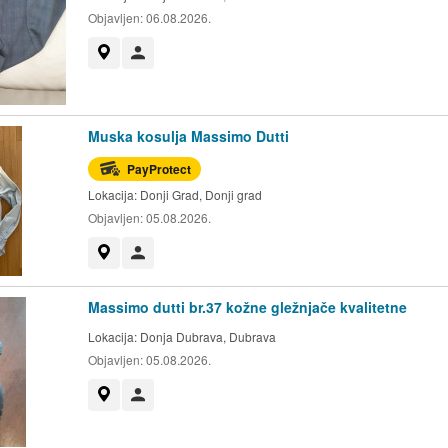
Objavljen:
06.08.2026.
Prikaži na mapi
Korisnik nije trgovac
Muska kosulja Massimo Dutti
PayProtect
Lokacija:
Donji Grad, Donji grad
Objavljen:
05.08.2026.
Prikaži na mapi
Korisnik nije trgovac
Massimo dutti br.37 kožne gležnjače kvalitetne
Lokacija:
Donja Dubrava, Dubrava
Objavljen:
05.08.2026.
Prikaži na mapi
Korisnik nije trgovac