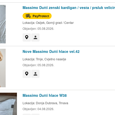
Massimo Dutti zenski kardigan / vesta / prsluk velici
PayProtect
Lokacija:
Osijek, Gornji grad / Centar
Objavljen:
05.08.2026.
Prikaži na mapi
Korisnik nije trgovac
Nove Massimo Dutti hlace vel.42
Lokacija:
Trnje, Cvjetno naselje
Objavljen:
05.08.2026.
Prikaži na mapi
Korisnik nije trgovac
Massimo Dutti hlace W38
Lokacija:
Donja Dubrava, Trnava
Objavljen:
04.08.2026.