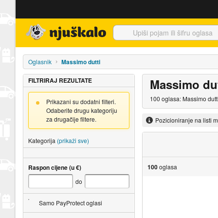
Njuškalo naslovnica
Oglasnik
Massimo dutti
FILTRIRAJ REZULTATE
Massimo dut
100 oglasa: Massimo dutti
Prikazani su dodatni filteri.
Odaberite drugu kategoriju
za drugačije filtere.
Pozicioniranje na listi 
Kategorija
(prikaži sve)
100
oglasa
Raspon cijene (u €)
do
Samo PayProtect oglasi