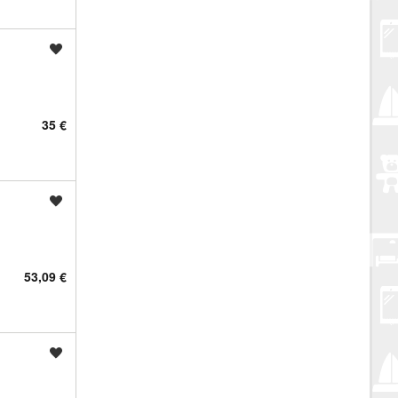
Spremi oglas
35 €
Spremi oglas
53,09 €
Spremi oglas