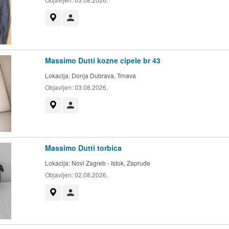
Prikaži na mapi
Korisnik nije trgovac
Massimo Dutti kozne cipele br 43
Lokacija:
Donja Dubrava, Trnava
Objavljen:
03.08.2026.
Prikaži na mapi
Korisnik nije trgovac
Massimo Dutti torbica
Lokacija:
Novi Zagreb - Istok, Zapruđe
Objavljen:
02.08.2026.
Prikaži na mapi
Korisnik nije trgovac