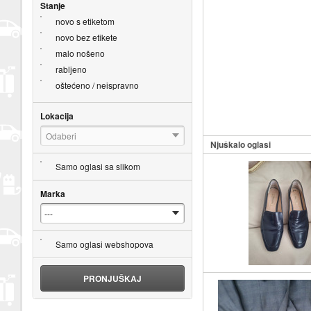
Stanje
novo s etiketom
novo bez etikete
malo nošeno
rabljeno
oštećeno / neispravno
Lokacija
Odaberi
Njuškalo oglasi
Samo oglasi sa slikom
Marka
Samo oglasi webshopova
PRONJUŠKAJ