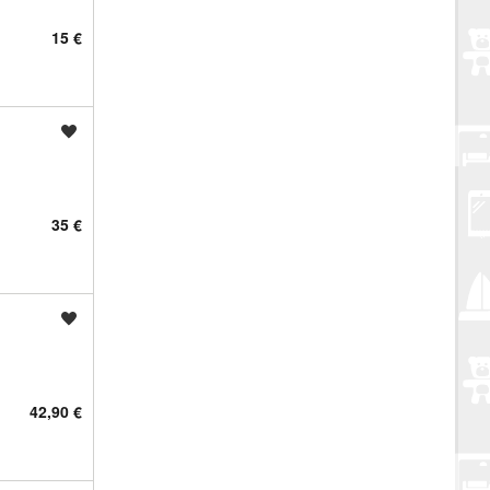
15 €
Spremi oglas
35 €
Spremi oglas
42,90 €