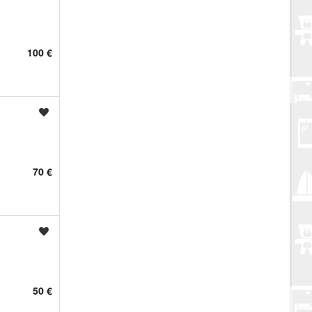
100 €
Spremi oglas
70 €
Spremi oglas
50 €