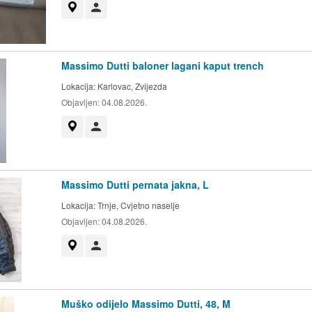
Prikaži na mapi
Korisnik nije trgovac
Massimo Dutti baloner lagani kaput trench
Lokacija:
Karlovac, Zvijezda
Objavljen:
04.08.2026.
Prikaži na mapi
Korisnik nije trgovac
Massimo Dutti pernata jakna, L
Lokacija:
Trnje, Cvjetno naselje
Objavljen:
04.08.2026.
Prikaži na mapi
Korisnik nije trgovac
Muško odijelo Massimo Dutti, 48, M