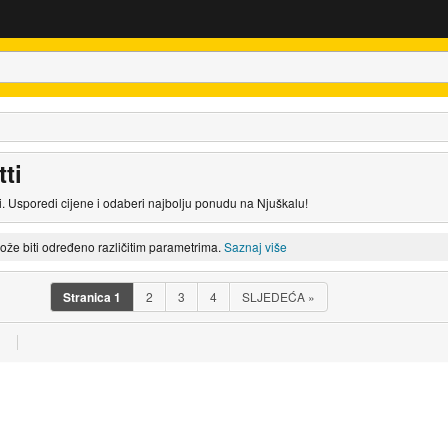
ti
. Usporedi cijene i odaberi najbolju ponudu na Njuškalu!
može biti određeno različitim parametrima.
Saznaj više
Stranica
1
2
3
4
SLJEDEĆA
»