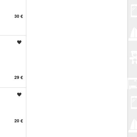
30 €
Spremi oglas
29 €
Spremi oglas
20 €