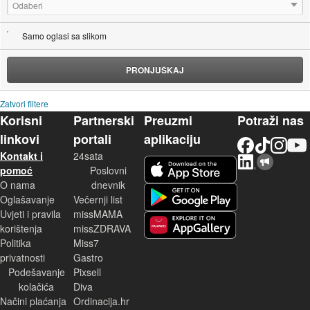
Odaberi
Samo oglasi sa slikom
PRONJUŠKAJ
Zatvori filtere
Korisni
Partnerski
Preuzmi
Potraži nas
linkovi
portali
aplikaciju
Facebook
TikTok
Instagram
YouTu
Kontakt i
24sata
LinkedIn
Njuškalo blog
iOS aplikacija
pomoć
Poslovni
O nama
dnevnik
Android aplikacija
Oglašavanje
Večernji list
Uvjeti i pravila
missMAMA
korištenja
missZDRAVA
Huawei aplikacija
Politika
Miss7
privatnosti
Gastro
Podešavanje
Pixsell
kolačića
Diva
Načini plaćanja
Ordinacija.hr