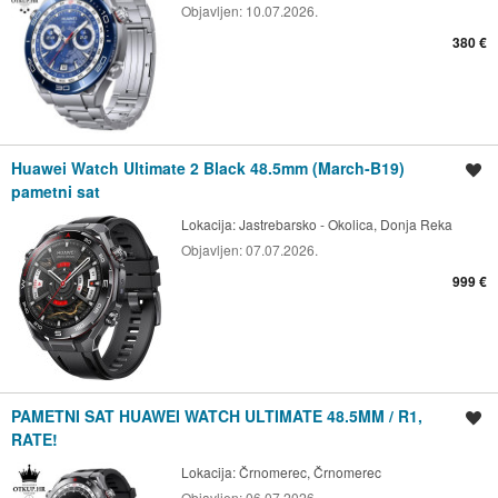
Objavljen:
10.07.2026.
380 €
Huawei Watch Ultimate 2 Black 48.5mm (March-B19)
Spremi oglas
pametni sat
Lokacija:
Jastrebarsko - Okolica, Donja Reka
Objavljen:
07.07.2026.
999 €
PAMETNI SAT HUAWEI WATCH ULTIMATE 48.5MM / R1,
Spremi oglas
RATE!
Lokacija:
Črnomerec, Črnomerec
Objavljen:
06.07.2026.