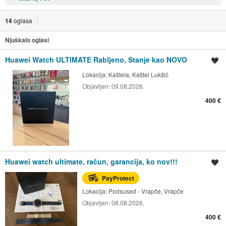
14
oglasa
Njuškalo oglasi
Huawei Watch ULTIMATE Rabljeno, Stanje kao NOVO
Spremi oglas
Lokacija:
Kaštela, Kaštel Lukšić
Objavljen:
09.08.2026.
400 €
Huawei watch ultimate, račun, garancija, ko nov!!!
Spremi oglas
PayProtect
Lokacija:
Podsused - Vrapče, Vrapče
Objavljen:
08.08.2026.
400 €