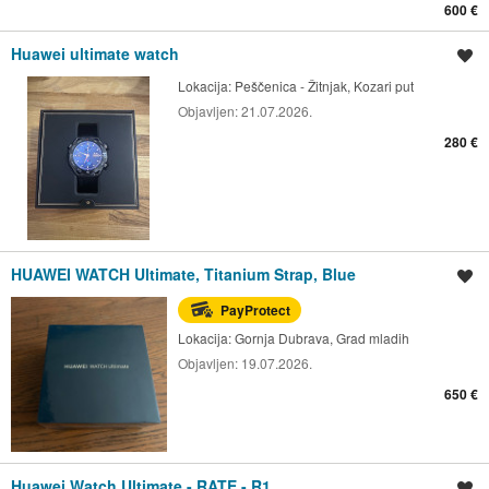
600 €
Huawei ultimate watch
Spremi oglas
Lokacija:
Peščenica - Žitnjak, Kozari put
Objavljen:
21.07.2026.
280 €
HUAWEI WATCH Ultimate, Titanium Strap, Blue
Spremi oglas
PayProtect
Lokacija:
Gornja Dubrava, Grad mladih
Objavljen:
19.07.2026.
650 €
Huawei Watch Ultimate - RATE - R1
Spremi oglas