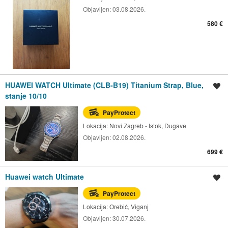
Objavljen:
03.08.2026.
580 €
HUAWEI WATCH Ultimate (CLB-B19) Titanium Strap, Blue,
Spremi oglas
stanje 10/10
PayProtect
Lokacija:
Novi Zagreb - Istok, Dugave
Objavljen:
02.08.2026.
699 €
Huawei watch Ultimate
Spremi oglas
PayProtect
Lokacija:
Orebić, Viganj
Objavljen:
30.07.2026.