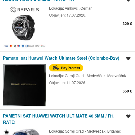
Lokacija:
Vinkovci, Centar
Objavljen:
17.07.2026.
329 €
Pametni sat Huawei Watch Ultimate Steel (Colombo-B29)
Spremi oglas
PayProtect
Lokacija:
Gornji Grad - Medveščak, Medveščak
Objavljen:
11.07.2026.
650 €
PAMETNI SAT HUAWEI WATCH ULTIMATE 48.5MM / R1,
Spremi oglas
RATE!
Lokacija:
Gornji Grad - Medveščak, Britanac