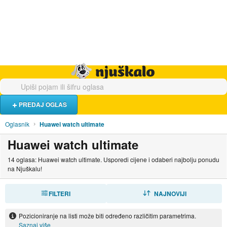
Hrana i piće
Turistički smještaj
Poslovi
Njuškalo naslovnica
PREDAJ OGLAS
Oglasnik
Huawei watch ultimate
Huawei watch ultimate
14 oglasa: Huawei watch ultimate. Usporedi cijene i odaberi najbolju ponudu
na Njuškalu!
FILTERI
SORTIRAJ
NAJNOVIJI
Pozicioniranje na listi može biti određeno različitim parametrima.
Saznaj više