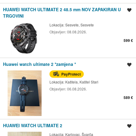
HUAWEI WATCH ULTIMATE 2 48.5 mm NOV ZAPAKIRAN U
Spremi oglas
TRGOVINI
Lokacija:
Sesvete, Sesvete
Objavljen:
08.08.2026.
599 €
Huawei watch ultimate 2 *zamjena *
Spremi oglas
PayProtect
Lokacija:
Kaštela, Kaštel Stari
Objavljen:
06.08.2026.
589 €
HUAWEI WATCH ULTIMATE 2
Spremi oglas
Lokacija:
Karlovac, Švarča