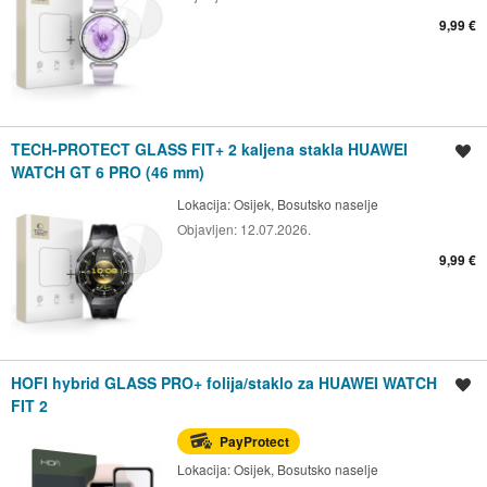
9,99 €
TECH-PROTECT GLASS FIT+ 2 kaljena stakla HUAWEI
Spremi oglas
WATCH GT 6 PRO (46 mm)
Lokacija:
Osijek, Bosutsko naselje
Objavljen:
12.07.2026.
9,99 €
HOFI hybrid GLASS PRO+ folija/staklo za HUAWEI WATCH
Spremi oglas
FIT 2
PayProtect
Lokacija:
Osijek, Bosutsko naselje