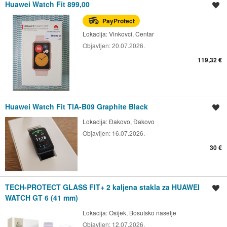
Huawei Watch Fit 899,00
Spremi oglas
PayProtect
Lokacija:
Vinkovci, Centar
Objavljen:
20.07.2026.
119,32 €
Huawei Watch Fit TIA-B09 Graphite Black
Spremi oglas
Lokacija:
Đakovo, Đakovo
Objavljen:
16.07.2026.
30 €
TECH-PROTECT GLASS FIT+ 2 kaljena stakla za HUAWEI
Spremi oglas
WATCH GT 6 (41 mm)
Lokacija:
Osijek, Bosutsko naselje
Objavljen:
12.07.2026.