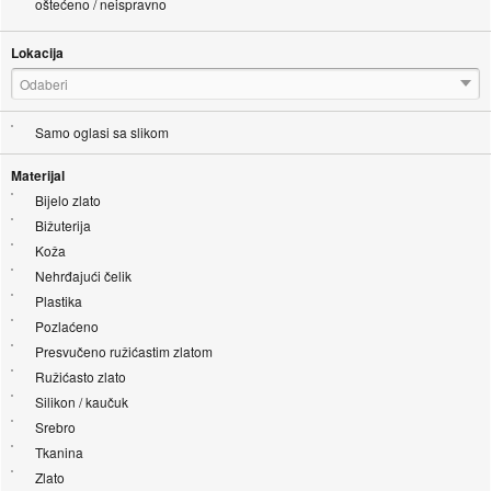
oštećeno / neispravno
Lokacija
Odaberi
Samo oglasi sa slikom
Materijal
Bijelo zlato
Bižuterija
Koža
Nehrđajući čelik
Plastika
Pozlaćeno
Presvučeno ružićastim zlatom
Ružićasto zlato
Silikon / kaučuk
Srebro
Tkanina
Zlato