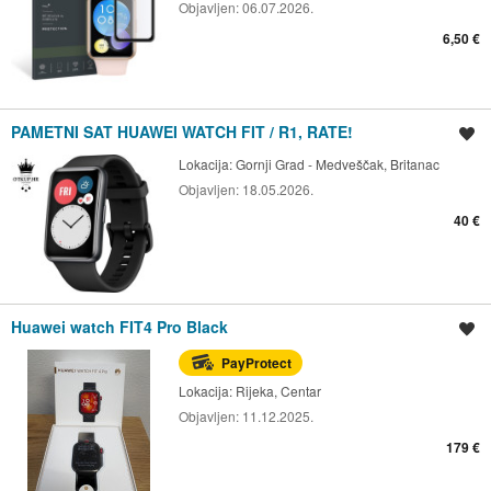
Objavljen:
06.07.2026.
6,50 €
PAMETNI SAT HUAWEI WATCH FIT / R1, RATE!
Spremi oglas
Lokacija:
Gornji Grad - Medveščak, Britanac
Objavljen:
18.05.2026.
40 €
Huawei watch FIT4 Pro Black
Spremi oglas
PayProtect
Lokacija:
Rijeka, Centar
Objavljen:
11.12.2025.
179 €