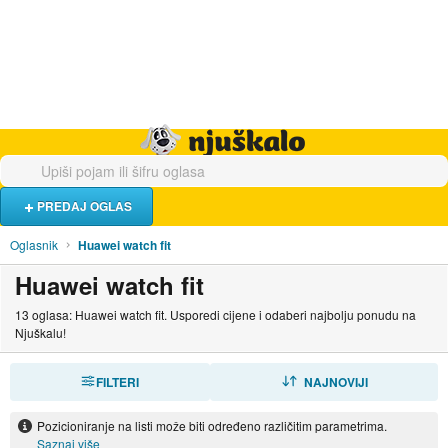
Hrana i piće
Turistički smještaj
Poslovi
Njuškalo naslovnica
PREDAJ OGLAS
Oglasnik
Huawei watch fit
Huawei watch fit
13 oglasa: Huawei watch fit. Usporedi cijene i odaberi najbolju ponudu na
Njuškalu!
FILTERI
SORTIRAJ
NAJNOVIJI
Pozicioniranje na listi može biti određeno različitim parametrima.
Saznaj više