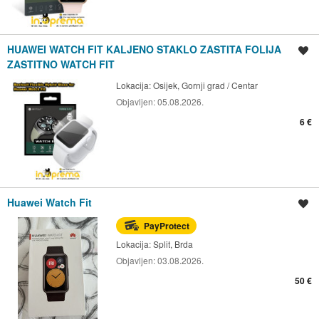
HUAWEI WATCH FIT KALJENO STAKLO ZASTITA FOLIJA
Spremi oglas
ZASTITNO WATCH FIT
Lokacija:
Osijek, Gornji grad / Centar
Objavljen:
05.08.2026.
6 €
Huawei Watch Fit
Spremi oglas
PayProtect
Lokacija:
Split, Brda
Objavljen:
03.08.2026.
50 €