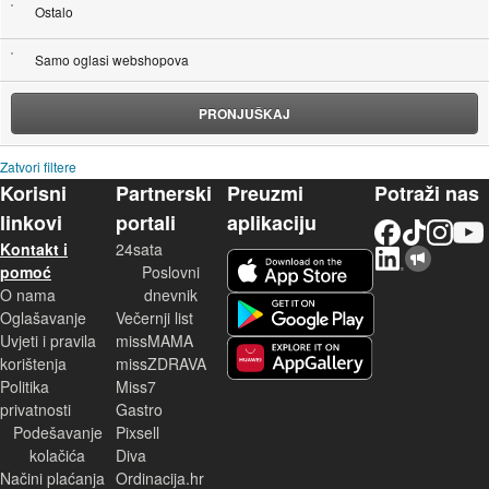
Ostalo
Samo oglasi webshopova
PRONJUŠKAJ
Zatvori filtere
Korisni
Partnerski
Preuzmi
Potraži nas
linkovi
portali
aplikaciju
Facebook
TikTok
Instagram
YouTu
Kontakt i
24sata
LinkedIn
Njuškalo blog
iOS aplikacija
pomoć
Poslovni
O nama
dnevnik
Android aplikacija
Oglašavanje
Večernji list
Uvjeti i pravila
missMAMA
korištenja
missZDRAVA
Huawei aplikacija
Politika
Miss7
privatnosti
Gastro
Podešavanje
Pixsell
kolačića
Diva
Načini plaćanja
Ordinacija.hr