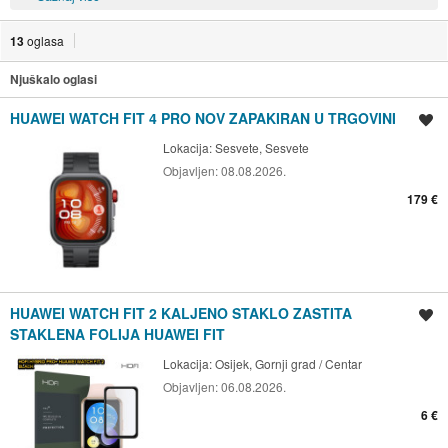
13
oglasa
Njuškalo oglasi
HUAWEI WATCH FIT 4 PRO NOV ZAPAKIRAN U TRGOVINI
Spremi oglas
Lokacija:
Sesvete, Sesvete
Objavljen:
08.08.2026.
179 €
HUAWEI WATCH FIT 2 KALJENO STAKLO ZASTITA
Spremi oglas
STAKLENA FOLIJA HUAWEI FIT
Lokacija:
Osijek, Gornji grad / Centar
Objavljen:
06.08.2026.
6 €