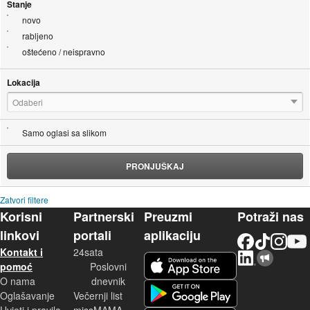
Stanje
novo
rabljeno
oštećeno / neispravno
Lokacija
Odaberi
Samo oglasi sa slikom
PRONJUŠKAJ
Zatvori filtere
Korisni
Partnerski
Preuzmi
Potraži nas
linkovi
portali
aplikaciju
Facebook
TikTok
Instagram
YouTu
Kontakt i
24sata
LinkedIn
Njuškalo blog
iOS aplikacija
pomoć
Poslovni
O nama
dnevnik
Android aplikacija
Oglašavanje
Večernji list