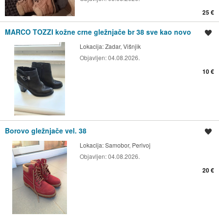
25 €
MARCO TOZZI kožne crne gležnjače br 38 sve kao novo
Spremi oglas
Lokacija:
Zadar, Višnjik
Objavljen:
04.08.2026.
10 €
Borovo gležnjače vel. 38
Spremi oglas
Lokacija:
Samobor, Perivoj
Objavljen:
04.08.2026.
20 €