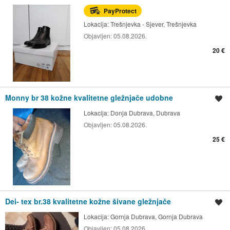
PayProtect
Lokacija:
Trešnjevka - Sjever, Trešnjevka
Objavljen:
05.08.2026.
20 €
Monny br 38 kožne kvalitetne gležnjače udobne
Spremi oglas
Lokacija:
Donja Dubrava, Dubrava
Objavljen:
05.08.2026.
25 €
Dei- tex br.38 kvalitetne kožne šivane gležnjače
Spremi oglas
Lokacija:
Gornja Dubrava, Gornja Dubrava
Objavljen:
05.08.2026.