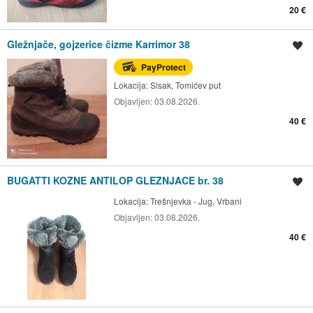
20 €
Gležnjače, gojzerice čizme Karrimor 38
Spremi oglas
PayProtect
Lokacija:
Sisak, Tomićev put
Objavljen:
03.08.2026.
40 €
BUGATTI KOZNE ANTILOP GLEZNJACE br. 38
Spremi oglas
Lokacija:
Trešnjevka - Jug, Vrbani
Objavljen:
03.08.2026.
40 €