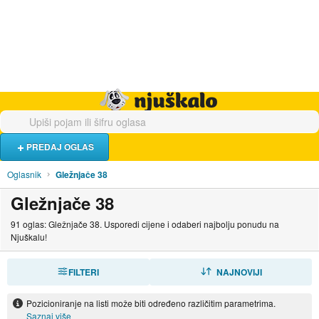
Hrana i piće
Turistički smještaj
Poslovi
Njuškalo naslovnica
PREDAJ OGLAS
Oglasnik
Gležnjače 38
Gležnjače 38
91 oglas: Gležnjače 38. Usporedi cijene i odaberi najbolju ponudu na
Njuškalu!
FILTERI
SORTIRAJ
NAJNOVIJI
Pozicioniranje na listi može biti određeno različitim parametrima.
Saznaj više