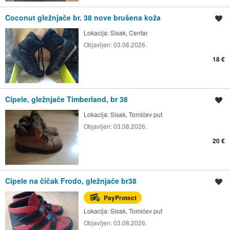
Coconut gležnjače br. 38 nove brušena koža
Spremi oglas
Lokacija:
Sisak, Centar
Objavljen:
03.08.2026.
18 €
Cipele, gležnjače Timberland, br 38
Spremi oglas
Lokacija:
Sisak, Tomićev put
Objavljen:
03.08.2026.
20 €
Cipele na čičak Frodo, gležnjače br38
Spremi oglas
PayProtect
Lokacija:
Sisak, Tomićev put
Objavljen:
03.08.2026.