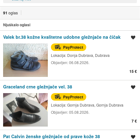
91
oglas
Njuškalo oglasi
Valek br.38 kožne kvalitetne udobne gležnjače na čičak
Spremi oglas
PayProtect
Lokacija:
Donja Dubrava, Dubrava
Objavljen:
06.08.2026.
15 €
Graceland crne gležnjače vel. 38
Spremi oglas
PayProtect
Lokacija:
Gornja Dubrava, Gornja Dubrava
Objavljen:
05.08.2026.
7 €
Pat Calvin ženske gležnjače od prave kože 38
Spremi oglas