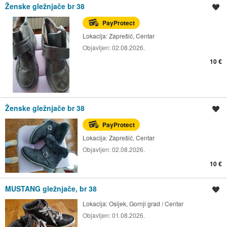
Ženske gležnjače br 38
Spremi oglas
PayProtect
Lokacija:
Zaprešić, Centar
Objavljen:
02.08.2026.
10 €
Ženske gležnjače br 38
Spremi oglas
PayProtect
Lokacija:
Zaprešić, Centar
Objavljen:
02.08.2026.
10 €
MUSTANG gležnjače, br 38
Spremi oglas
Lokacija:
Osijek, Gornji grad / Centar
Objavljen:
01.08.2026.