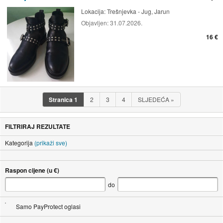
Lokacija:
Trešnjevka - Jug, Jarun
Objavljen:
31.07.2026.
16 €
Stranica
1
2
3
4
SLJEDEĆA
»
FILTRIRAJ REZULTATE
Kategorija
(prikaži sve)
Raspon cijene (u €)
do
Samo PayProtect oglasi