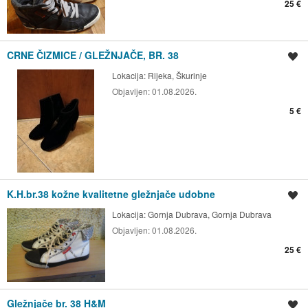
25 €
CRNE ČIZMICE / GLEŽNJAČE, BR. 38
Spremi oglas
Lokacija:
Rijeka, Škurinje
Objavljen:
01.08.2026.
5 €
K.H.br.38 kožne kvalitetne gležnjače udobne
Spremi oglas
Lokacija:
Gornja Dubrava, Gornja Dubrava
Objavljen:
01.08.2026.
25 €
Gležnjače br. 38 H&M
Spremi oglas