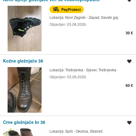
PayProtect
Lokacija:
Novi Zagreb - Zapad, Savski gaj
Objavljen:
03.08.2026.
30 €
Kožne gležnjače 38
Spremi oglas
Lokacija:
Trešnjevka - Sjever, Trešnjevka
Objavljen:
03.08.2026.
60 €
Crne gležnjače br 38
Spremi oglas
Lokacija:
Split - Okolica, Stobreč