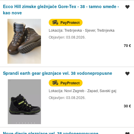
Ecco Hill zimske gležnjače Gore-Tex - 38 - tamno smeđe -
Spremi oglas
kao nove
PayProtect
Lokacija:
Trešnjevka - Sjever, Trešnjevka
Objavljen:
03.08.2026.
70 €
Sprandi earth gear gleznjace vel. 38 vodonepropusne
Spremi oglas
PayProtect
Lokacija:
Novi Zagreb - Zapad, Savski gaj
Objavljen:
03.08.2026.
30 €
Nove djecje gleznjace vel. 38 vodonepropusne
Spremi oglas