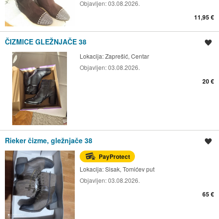
Objavljen:
03.08.2026.
11,95 €
ČIZMICE GLEŽNJAČE 38
Spremi oglas
Lokacija:
Zaprešić, Centar
Objavljen:
03.08.2026.
20 €
Rieker čizme, gležnjače 38
Spremi oglas
PayProtect
Lokacija:
Sisak, Tomićev put
Objavljen:
03.08.2026.
65 €