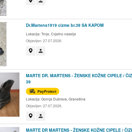
Prikaži na mapi
Korisnik nije trgovac
Dr.Martens1919 cizme br.39 SA KAPOM
Lokacija:
Trnje, Cvjetno naselje
Objavljen:
27.07.2026.
Prikaži na mapi
Korisnik nije trgovac
MARTE DR. MARTENS - ŽENSKE KOŽNE CIPELE / ČI
39
PayProtect
Lokacija:
Gornja Dubrava, Granešina
Objavljen:
27.07.2026.
Prikaži na mapi
Korisnik nije trgovac
MARTE DR MARTENS - ŽENSKE KOŽNE CIPELE / ČIZ