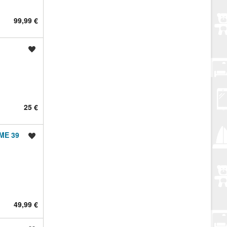
99,99 €
Spremi oglas
25 €
ME 39
Spremi oglas
49,99 €