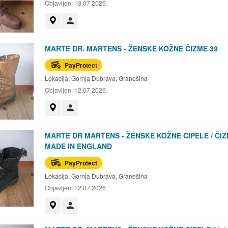
Objavljen:
13.07.2026.
Prikaži na mapi
Korisnik nije trgovac
MARTE DR. MARTENS - ŽENSKE KOŽNE ČIZME 39
PayProtect
Lokacija:
Gornja Dubrava, Granešina
Objavljen:
12.07.2026.
Prikaži na mapi
Korisnik nije trgovac
MARTE DR MARTENS - ŽENSKE KOŽNE CIPELE / ČIZ
MADE IN ENGLAND
PayProtect
Lokacija:
Gornja Dubrava, Granešina
Objavljen:
12.07.2026.
Prikaži na mapi
Korisnik nije trgovac