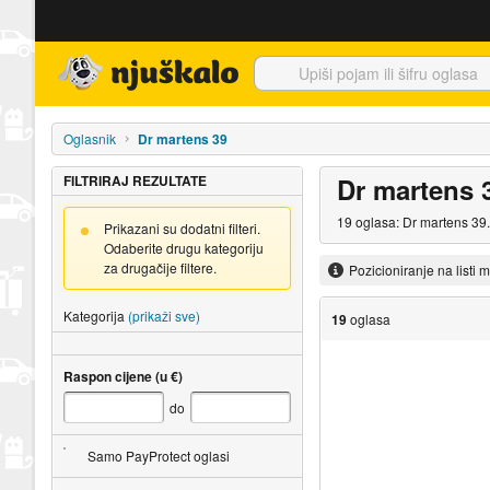
Njuškalo naslovnica
Oglasnik
Dr martens 39
FILTRIRAJ REZULTATE
Dr martens 
19 oglasa: Dr martens 39.
Prikazani su dodatni filteri.
Odaberite drugu kategoriju
za drugačije filtere.
Pozicioniranje na listi 
Kategorija
(prikaži sve)
19
oglasa
Raspon cijene (u €)
do
Samo PayProtect oglasi