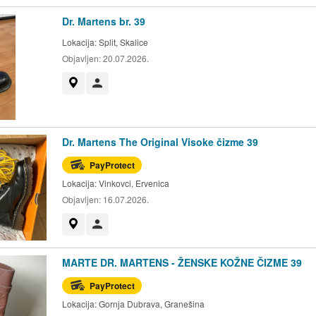
Dr. Martens br. 39
Lokacija:
Split, Skalice
Objavljen:
20.07.2026.
Prikaži na mapi
Korisnik nije trgovac
Dr. Martens The Original Visoke čizme 39
PayProtect
Lokacija:
Vinkovci, Ervenica
Objavljen:
16.07.2026.
Prikaži na mapi
Korisnik nije trgovac
MARTE DR. MARTENS - ŽENSKE KOŽNE ČIZME 39
PayProtect
Lokacija:
Gornja Dubrava, Granešina