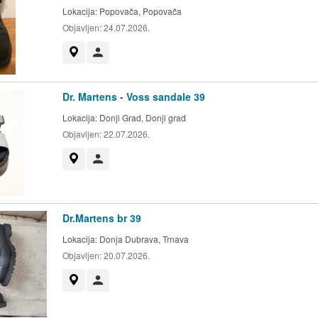
Lokacija:
Popovača, Popovača
Objavljen:
24.07.2026.
Prikaži na mapi
Korisnik nije trgovac
Dr. Martens - Voss sandale 39
Lokacija:
Donji Grad, Donji grad
Objavljen:
22.07.2026.
Prikaži na mapi
Korisnik nije trgovac
Dr.Martens br 39
Lokacija:
Donja Dubrava, Trnava
Objavljen:
20.07.2026.
Prikaži na mapi
Korisnik nije trgovac