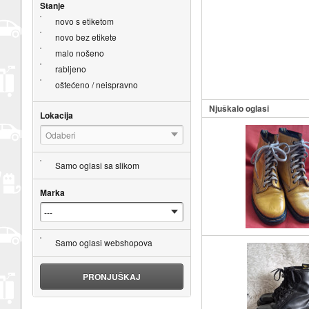
Stanje
novo s etiketom
novo bez etikete
malo nošeno
rabljeno
oštećeno / neispravno
Njuškalo oglasi
Lokacija
Odaberi
Samo oglasi sa slikom
Marka
Samo oglasi webshopova
PRONJUŠKAJ