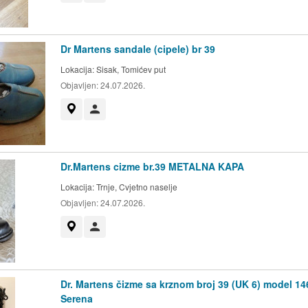
Dr Martens sandale (cipele) br 39
Lokacija:
Sisak, Tomićev put
Objavljen:
24.07.2026.
Prikaži na mapi
Korisnik nije trgovac
Dr.Martens cizme br.39 METALNA KAPA
Lokacija:
Trnje, Cvjetno naselje
Objavljen:
24.07.2026.
Prikaži na mapi
Korisnik nije trgovac
Dr. Martens čizme sa krznom broj 39 (UK 6) model 14
Serena