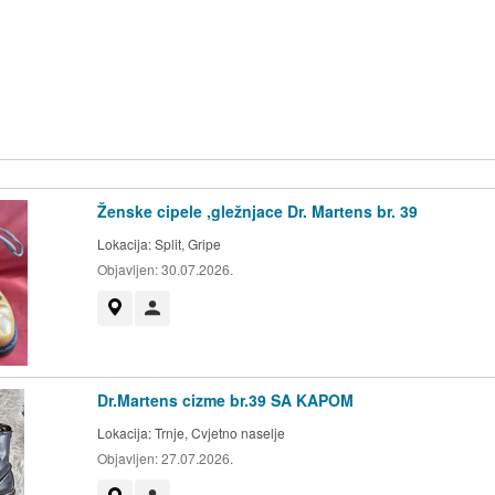
Ženske cipele ,gležnjace Dr. Martens br. 39
Lokacija:
Split, Gripe
Objavljen:
30.07.2026.
Prikaži na mapi
Korisnik nije trgovac
Dr.Martens cizme br.39 SA KAPOM
Lokacija:
Trnje, Cvjetno naselje
Objavljen:
27.07.2026.