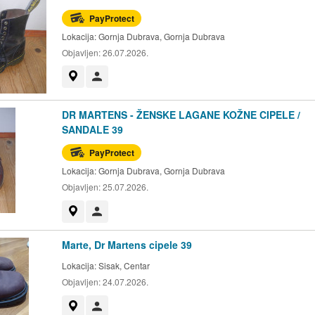
PayProtect
Lokacija:
Gornja Dubrava, Gornja Dubrava
Objavljen:
26.07.2026.
Prikaži na mapi
Korisnik nije trgovac
DR MARTENS - ŽENSKE LAGANE KOŽNE CIPELE /
SANDALE 39
PayProtect
Lokacija:
Gornja Dubrava, Gornja Dubrava
Objavljen:
25.07.2026.
Prikaži na mapi
Korisnik nije trgovac
Marte, Dr Martens cipele 39
Lokacija:
Sisak, Centar
Objavljen:
24.07.2026.
Prikaži na mapi
Korisnik nije trgovac