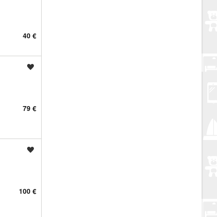
40 €
Spremi oglas
79 €
Spremi oglas
100 €