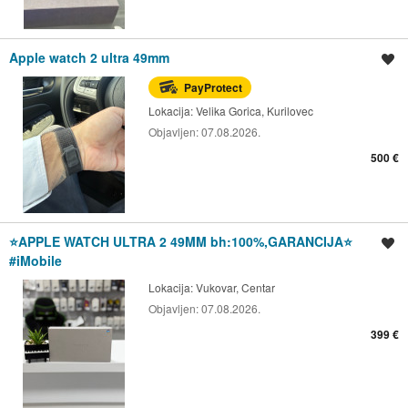
Apple watch 2 ultra 49mm
Spremi oglas
PayProtect
Lokacija:
Velika Gorica, Kurilovec
Objavljen:
07.08.2026.
500 €
⭐️APPLE WATCH ULTRA 2 49MM bh:100%,GARANCIJA⭐️
Spremi oglas
#iMobile
Lokacija:
Vukovar, Centar
Objavljen:
07.08.2026.
399 €