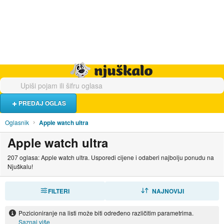
Hrana i piće
Turistički smještaj
Poslovi
Njuškalo naslovnica
PREDAJ OGLAS
Oglasnik
Apple watch ultra
Apple watch ultra
207 oglasa: Apple watch ultra. Usporedi cijene i odaberi najbolju ponudu na
Njuškalu!
FILTERI
SORTIRAJ
NAJNOVIJI
Pozicioniranje na listi može biti određeno različitim parametrima.
Saznaj više