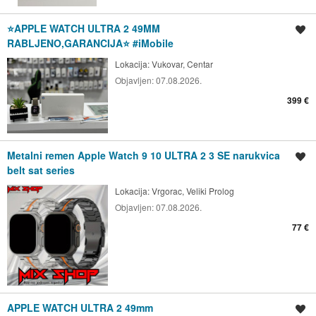
⭐️APPLE WATCH ULTRA 2 49MM
Spremi oglas
RABLJENO,GARANCIJA⭐️ #iMobile
Lokacija:
Vukovar, Centar
Objavljen:
07.08.2026.
399 €
Metalni remen Apple Watch 9 10 ULTRA 2 3 SE narukvica
Spremi oglas
belt sat series
Lokacija:
Vrgorac, Veliki Prolog
Objavljen:
07.08.2026.
77 €
APPLE WATCH ULTRA 2 49mm
Spremi oglas