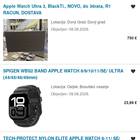
Apple Watch Ultra 3, BlackTi., NOVO, do 36rata, R1
Spremi oglas
RACUN, DOSTAVA
Lokacija:
Donji Grad, Donji grad
Objavljen:
08.08.2026.
750 €
SPIGEN WBS2 BAND APPLE WATCH 8/9/10/11/SE/ ULTRA
Spremi oglas
(44/45/46/49mm)
Lokacija:
Osijek, Bosutsko naselje
Objavljen:
08.08.2026.
23,99 €
TECH-PROTECT NYLON ELITE APPLE WATCH 8-11/ SE/
Spremi oglas