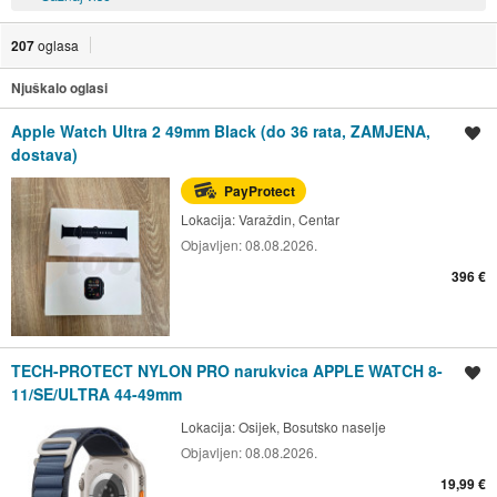
207
oglasa
Njuškalo oglasi
Apple Watch Ultra 2 49mm Black (do 36 rata, ZAMJENA,
Spremi oglas
dostava)
PayProtect
Lokacija:
Varaždin, Centar
Objavljen:
08.08.2026.
396 €
TECH-PROTECT NYLON PRO narukvica APPLE WATCH 8-
Spremi oglas
11/SE/ULTRA 44-49mm
Lokacija:
Osijek, Bosutsko naselje
Objavljen:
08.08.2026.
19,99 €