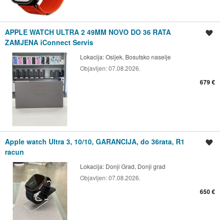
APPLE WATCH ULTRA 2 49MM NOVO DO 36 RATA
Spremi oglas
ZAMJENA iConnect Servis
Lokacija:
Osijek, Bosutsko naselje
Objavljen:
07.08.2026.
679 €
Apple watch Ultra 3, 10/10, GARANCIJA, do 36rata, R1
Spremi oglas
racun
Lokacija:
Donji Grad, Donji grad
Objavljen:
07.08.2026.
650 €