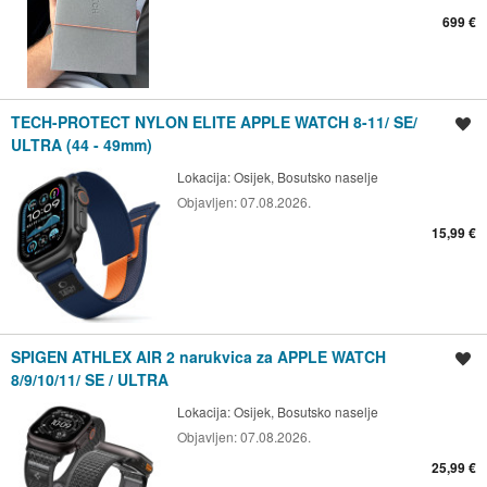
699 €
TECH-PROTECT NYLON ELITE APPLE WATCH 8-11/ SE/
Spremi oglas
ULTRA (44 - 49mm)
Lokacija:
Osijek, Bosutsko naselje
Objavljen:
07.08.2026.
15,99 €
SPIGEN ATHLEX AIR 2 narukvica za APPLE WATCH
Spremi oglas
8/9/10/11/ SE / ULTRA
Lokacija:
Osijek, Bosutsko naselje
Objavljen:
07.08.2026.
25,99 €