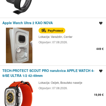
Apple Watch Ultra 2 KAO NOVA
Spremi oglas
PayProtect
Lokacija:
Varaždin, Centar
Objavljen:
07.08.2026.
449 €
TECH-PROTECT SCOUT PRO narukvica APPLE WATCH 4-
Spremi oglas
9/SE ULTRA 1/2 42-49mm
Lokacija:
Osijek, Bosutsko naselje
Objavljen:
07.08.2026.
19,99 €