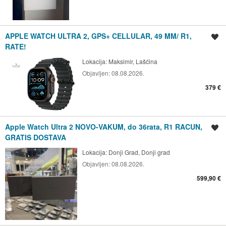
APPLE WATCH ULTRA 2, GPS+ CELLULAR, 49 MM/ R1,
Spremi oglas
RATE!
Lokacija:
Maksimir, Lašćina
Objavljen:
08.08.2026.
379 €
Apple Watch Ultra 2 NOVO-VAKUM, do 36rata, R1 RACUN,
Spremi oglas
GRATIS DOSTAVA
Lokacija:
Donji Grad, Donji grad
Objavljen:
08.08.2026.
599,90 €