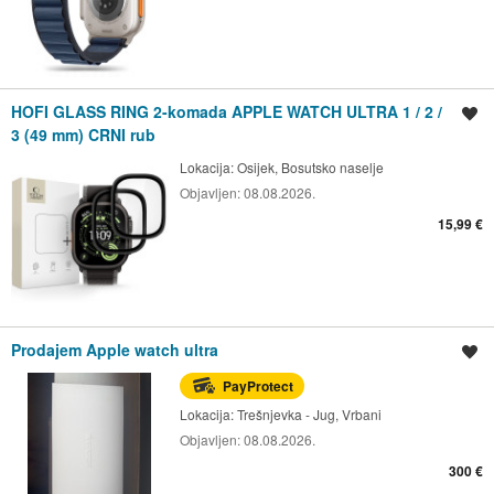
HOFI GLASS RING 2-komada APPLE WATCH ULTRA 1 / 2 /
Spremi oglas
3 (49 mm) CRNI rub
Lokacija:
Osijek, Bosutsko naselje
Objavljen:
08.08.2026.
15,99 €
Prodajem Apple watch ultra
Spremi oglas
PayProtect
Lokacija:
Trešnjevka - Jug, Vrbani
Objavljen:
08.08.2026.
300 €