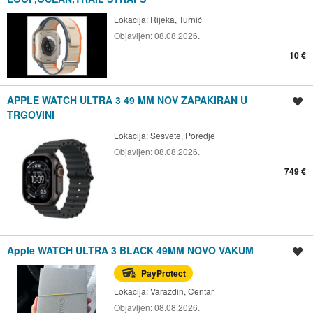
Lokacija:
Rijeka, Turnić
Objavljen:
08.08.2026.
10 €
APPLE WATCH ULTRA 3 49 MM NOV ZAPAKIRAN U
Spremi oglas
TRGOVINI
Lokacija:
Sesvete, Poredje
Objavljen:
08.08.2026.
749 €
Apple WATCH ULTRA 3 BLACK 49MM NOVO VAKUM
Spremi oglas
PayProtect
Lokacija:
Varaždin, Centar
Objavljen:
08.08.2026.