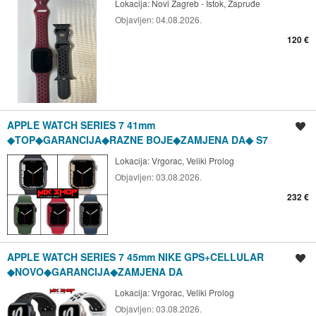
Lokacija:
Novi Zagreb - Istok, Zapruđe
Objavljen:
04.08.2026.
120 €
APPLE WATCH SERIES 7 41mm
Spremi oglas
◆TOP◆GARANCIJA◆RAZNE BOJE◆ZAMJENA DA◆ S7
Lokacija:
Vrgorac, Veliki Prolog
Objavljen:
03.08.2026.
232 €
APPLE WATCH SERIES 7 45mm NIKE GPS+CELLULAR
Spremi oglas
◆NOVO◆GARANCIJA◆ZAMJENA DA
Lokacija:
Vrgorac, Veliki Prolog
Objavljen:
03.08.2026.