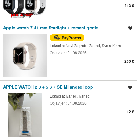
413 €
Apple watch 7 41 mm Starlight + remeni gratis
Spremi oglas
PayProtect
Lokacija:
Novi Zagreb - Zapad, Sveta Klara
Objavljen:
01.08.2026.
200 €
APPLE WATCH 2 3 4 5 6 7 SE Milanese loop
Spremi oglas
Lokacija:
Ivanec, Ivanec
Objavljen:
01.08.2026.
12 €