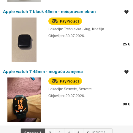
Apple watch 7 black 45mm - neispravan ekran
Spremi oglas
PayProtect
Lokacija:
Trešnjevka - Jug, Knežija
Objavljen:
30.07.2026.
25 €
Apple watch 7 45mm - moguća zamjena
Spremi oglas
PayProtect
Lokacija:
Sesvete, Sesvete
Objavljen:
29.07.2026.
90 €
Stranica
1
2
3
4
5
SLJEDEĆA
»