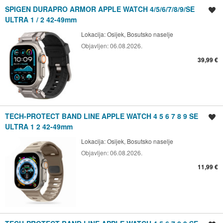
SPIGEN DURAPRO ARMOR APPLE WATCH 4/5/6/7/8/9/SE
Spremi oglas
ULTRA 1 / 2 42-49mm
Lokacija:
Osijek, Bosutsko naselje
Objavljen:
06.08.2026.
39,99 €
TECH-PROTECT BAND LINE APPLE WATCH 4 5 6 7 8 9 SE
Spremi oglas
ULTRA 1 2 42-49mm
Lokacija:
Osijek, Bosutsko naselje
Objavljen:
06.08.2026.
11,99 €