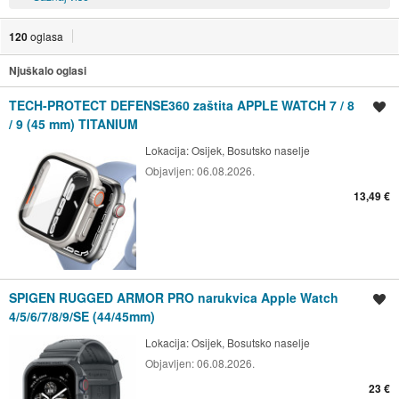
120
oglasa
Njuškalo oglasi
TECH-PROTECT DEFENSE360 zaštita APPLE WATCH 7 / 8
Spremi oglas
/ 9 (45 mm) TITANIUM
Lokacija:
Osijek, Bosutsko naselje
Objavljen:
06.08.2026.
13,49 €
SPIGEN RUGGED ARMOR PRO narukvica Apple Watch
Spremi oglas
4/5/6/7/8/9/SE (44/45mm)
Lokacija:
Osijek, Bosutsko naselje
Objavljen:
06.08.2026.
23 €