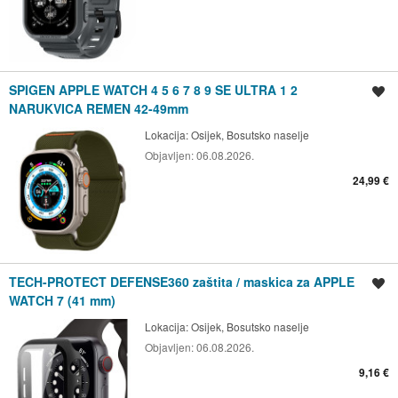
SPIGEN APPLE WATCH 4 5 6 7 8 9 SE ULTRA 1 2
Spremi oglas
NARUKVICA REMEN 42-49mm
Lokacija:
Osijek, Bosutsko naselje
Objavljen:
06.08.2026.
24,99 €
TECH-PROTECT DEFENSE360 zaštita / maskica za APPLE
Spremi oglas
WATCH 7 (41 mm)
Lokacija:
Osijek, Bosutsko naselje
Objavljen:
06.08.2026.
9,16 €