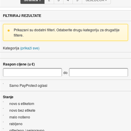
FILTRIRAJ REZULTATE
Prikazani su dodatni filteri. Odaberite drugu kategoriju za drugačije
filtere.
Kategorija
(prikaži sve)
Raspon cijene (u €)
do
Samo PayProtect oglasi
Stanje
novo s etiketom
novo bez etikete
malo nošeno
rabljeno
oštećeno / neispravno