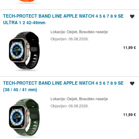
TECH-PROTECT BAND LINE APPLE WATCH 4 5 6 7 8 9 SE
Spremi oglas
ULTRA 1 2 42-49mm
Lokacija:
Osijek, Bosutsko naselje
Objavljen:
06.08.2026.
11,99 €
TECH-PROTECT BAND LINE APPLE WATCH 4 5 6 7 8 9 SE
Spremi oglas
(38 / 40 / 41 mm)
Lokacija:
Osijek, Bosutsko naselje
Objavljen:
06.08.2026.
11,99 €