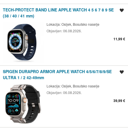
TECH-PROTECT BAND LINE APPLE WATCH 4 5 6 7 8 9 SE
Spremi oglas
(38 / 40 / 41 mm)
Lokacija:
Osijek, Bosutsko naselje
Objavljen:
06.08.2026.
11,99 €
SPIGEN DURAPRO ARMOR APPLE WATCH 4/5/6/7/8/9/SE
Spremi oglas
ULTRA 1 / 2 42-49mm
Lokacija:
Osijek, Bosutsko naselje
Objavljen:
06.08.2026.
39,99 €