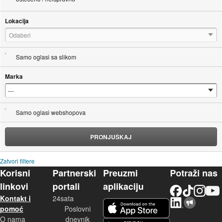
Lokacija
Odaberi
Samo oglasi sa slikom
Marka
Samo oglasi webshopova
PRONJUŠKAJ
Zatvori filtere
Korisni
Partnerski
Preuzmi
Potraži nas
linkovi
portali
aplikaciju
Facebook
TikTok
Instagram
YouTu
Kontakt i
24sata
LinkedIn
Njuškalo blog
iOS aplikacija
pomoć
Poslovni
O nama
dnevnik
Android aplikacija