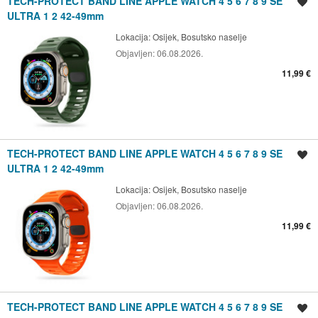
TECH-PROTECT BAND LINE APPLE WATCH 4 5 6 7 8 9 SE
Spremi oglas
ULTRA 1 2 42-49mm
Lokacija:
Osijek, Bosutsko naselje
Objavljen:
06.08.2026.
11,99 €
TECH-PROTECT BAND LINE APPLE WATCH 4 5 6 7 8 9 SE
Spremi oglas
ULTRA 1 2 42-49mm
Lokacija:
Osijek, Bosutsko naselje
Objavljen:
06.08.2026.
11,99 €
TECH-PROTECT BAND LINE APPLE WATCH 4 5 6 7 8 9 SE
Spremi oglas