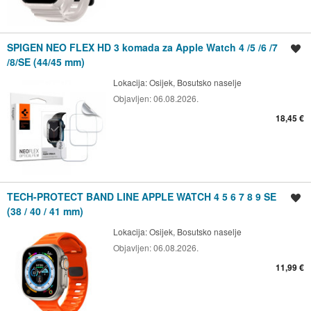
SPIGEN NEO FLEX HD 3 komada za Apple Watch 4 /5 /6 /7
Spremi oglas
/8/SE (44/45 mm)
Lokacija:
Osijek, Bosutsko naselje
Objavljen:
06.08.2026.
18,45 €
TECH-PROTECT BAND LINE APPLE WATCH 4 5 6 7 8 9 SE
Spremi oglas
(38 / 40 / 41 mm)
Lokacija:
Osijek, Bosutsko naselje
Objavljen:
06.08.2026.
11,99 €