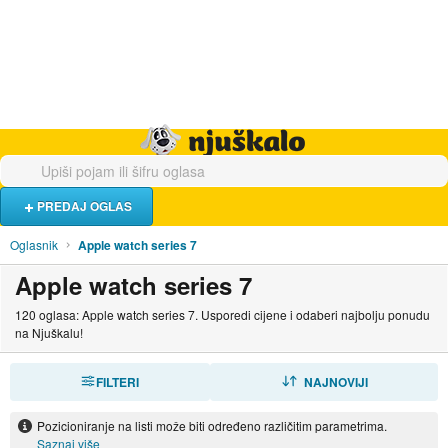
Hrana i piće
Turistički smještaj
Poslovi
Njuškalo naslovnica
PREDAJ OGLAS
Oglasnik
Apple watch series 7
Apple watch series 7
120 oglasa: Apple watch series 7. Usporedi cijene i odaberi najbolju ponudu
na Njuškalu!
FILTERI
SORTIRAJ
NAJNOVIJI
Pozicioniranje na listi može biti određeno različitim parametrima.
Saznaj više