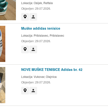
Lokacija:
Osijek, Retfala
Objavljen:
29.07.2026.
Prikaži na mapi
Korisnik nije trgovac
Muške addidas tenisice
Lokacija:
Pribislavec, Pribislavec
Objavljen:
29.07.2026.
Prikaži na mapi
Korisnik nije trgovac
NOVE MUŠKE TENISICE Adidas br. 42
Lokacija:
Vukovar, Olajnica
Objavljen:
29.07.2026.
Prikaži na mapi
Korisnik nije trgovac