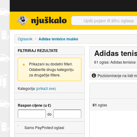
Njuškalo naslovnica
Oglasnik
Adidas tenisice muške
FILTRIRAJ REZULTATE
Adidas teni
61 oglas: Adidas tenisice
Prikazani su dodatni filteri.
Odaberite drugu kategoriju
za drugačije filtere.
Pozicioniranje na listi 
Kategorija
(prikaži sve)
61
oglas
Raspon cijene (u €)
do
Samo PayProtect oglasi