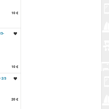
10 €
/3-
Spremi oglas
10 €
 2/3
Spremi oglas
20 €