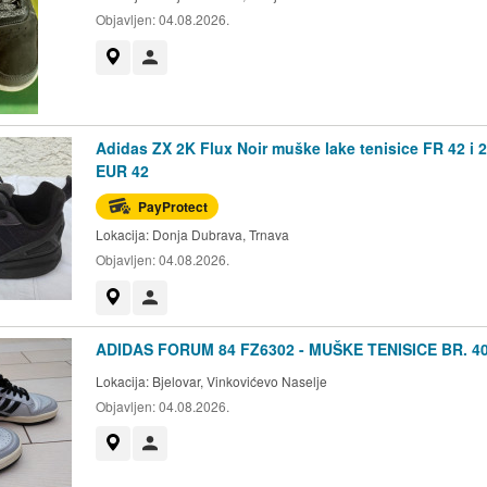
Objavljen:
04.08.2026.
Prikaži na mapi
Korisnik nije trgovac
Adidas ZX 2K Flux Noir muške lake tenisice FR 42 i 2
EUR 42
PayProtect
Lokacija:
Donja Dubrava, Trnava
Objavljen:
04.08.2026.
Prikaži na mapi
Korisnik nije trgovac
ADIDAS FORUM 84 FZ6302 - MUŠKE TENISICE BR. 40
Lokacija:
Bjelovar, Vinkovićevo Naselje
Objavljen:
04.08.2026.
Prikaži na mapi
Korisnik nije trgovac