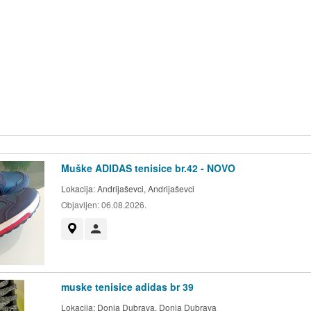
Muške ADIDAS tenisice br.42 - NOVO
Lokacija:
Andrijaševci, Andrijaševci
Objavljen:
06.08.2026.
Prikaži na mapi
Korisnik nije trgovac
muske tenisice adidas br 39
Lokacija:
Donja Dubrava, Donja Dubrava