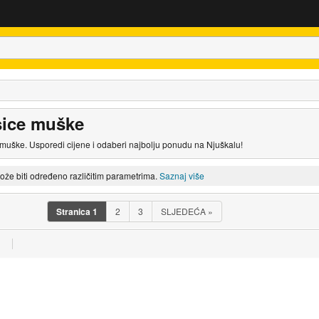
sice muške
 muške. Usporedi cijene i odaberi najbolju ponudu na Njuškalu!
može biti određeno različitim parametrima.
Saznaj više
Stranica
1
2
3
SLJEDEĆA
»