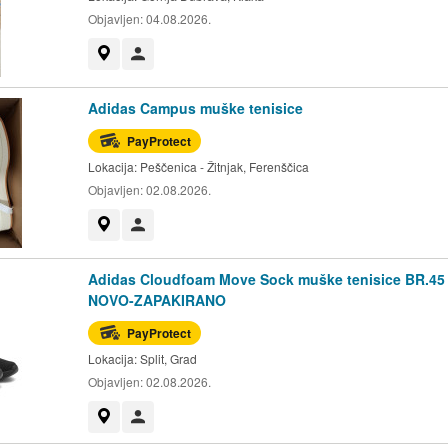
Objavljen:
04.08.2026.
Prikaži na mapi
Korisnik nije trgovac
Adidas Campus muške tenisice
PayProtect
Lokacija:
Peščenica - Žitnjak, Ferenščica
Objavljen:
02.08.2026.
Prikaži na mapi
Korisnik nije trgovac
Adidas Cloudfoam Move Sock muške tenisice BR.45 
NOVO-ZAPAKIRANO
PayProtect
Lokacija:
Split, Grad
Objavljen:
02.08.2026.
Prikaži na mapi
Korisnik nije trgovac