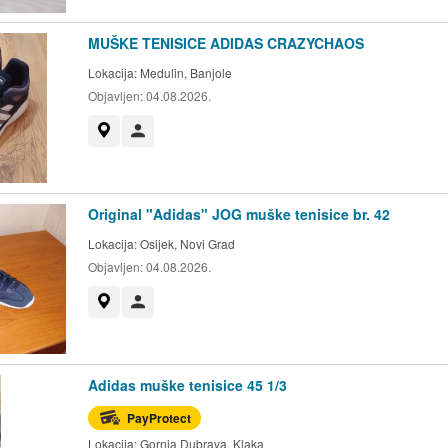
MUŠKE TENISICE ADIDAS CRAZYCHAOS
Lokacija:
Medulin, Banjole
Objavljen:
04.08.2026.
Prikaži na mapi
Korisnik nije trgovac
Original "Adidas" JOG muške tenisice br. 42
Lokacija:
Osijek, Novi Grad
Objavljen:
04.08.2026.
Prikaži na mapi
Korisnik nije trgovac
Adidas muške tenisice 45 1/3
PayProtect
Lokacija:
Gornja Dubrava, Klaka