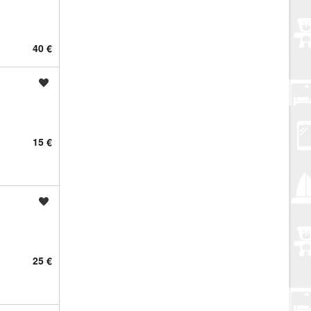
40 €
Spremi oglas
15 €
Spremi oglas
25 €