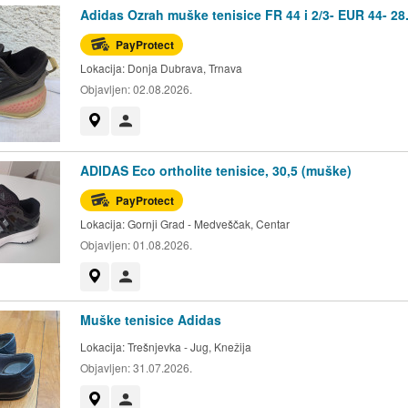
Adidas Ozrah muške tenisice FR 44 i 2/3- EUR 44- 28
PayProtect
Lokacija:
Donja Dubrava, Trnava
Objavljen:
02.08.2026.
Prikaži na mapi
Korisnik nije trgovac
ADIDAS Eco ortholite tenisice, 30,5 (muške)
PayProtect
Lokacija:
Gornji Grad - Medveščak, Centar
Objavljen:
01.08.2026.
Prikaži na mapi
Korisnik nije trgovac
Muške tenisice Adidas
Lokacija:
Trešnjevka - Jug, Knežija
Objavljen:
31.07.2026.
Prikaži na mapi
Korisnik nije trgovac