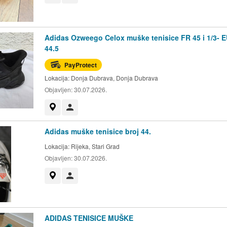
Adidas Ozweego Celox muške tenisice FR 45 i 1/3- 
44.5
PayProtect
Lokacija:
Donja Dubrava, Donja Dubrava
Objavljen:
30.07.2026.
Prikaži na mapi
Korisnik nije trgovac
Adidas muške tenisice broj 44.
Lokacija:
Rijeka, Stari Grad
Objavljen:
30.07.2026.
Prikaži na mapi
Korisnik nije trgovac
ADIDAS TENISICE MUŠKE