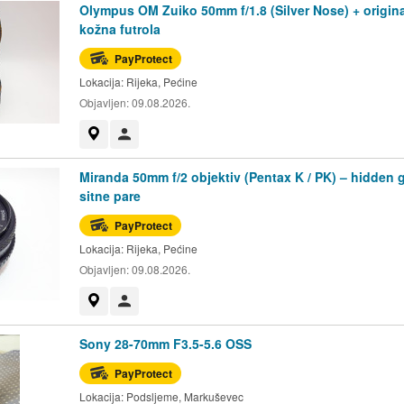
Olympus OM Zuiko 50mm f/1.8 (Silver Nose) + origin
kožna futrola
PayProtect
Lokacija:
Rijeka, Pećine
Objavljen:
09.08.2026.
Prikaži na mapi
Korisnik nije trgovac
Miranda 50mm f/2 objektiv (Pentax K / PK) – hidden 
sitne pare
PayProtect
Lokacija:
Rijeka, Pećine
Objavljen:
09.08.2026.
Prikaži na mapi
Korisnik nije trgovac
Sony 28-70mm F3.5-5.6 OSS
PayProtect
Lokacija:
Podsljeme, Markuševec