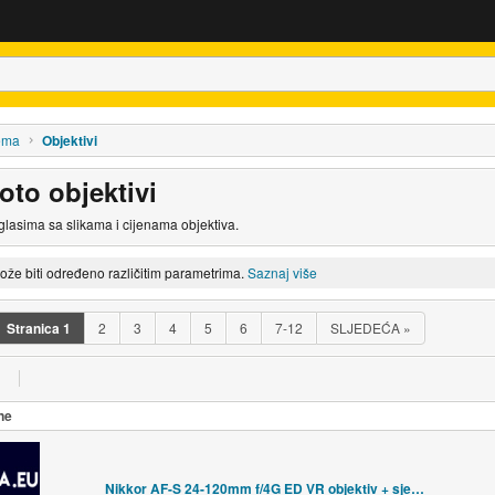
rema
Objektivi
Foto objektivi
oglasima sa slikama i cijenama objektiva.
može biti određeno različitim parametrima.
Saznaj više
Stranica
1
2
3
4
5
6
7-12
SLJEDEĆA
»
ne
Nikkor AF-S 24-120mm f/4G ED VR objektiv + sjenilo