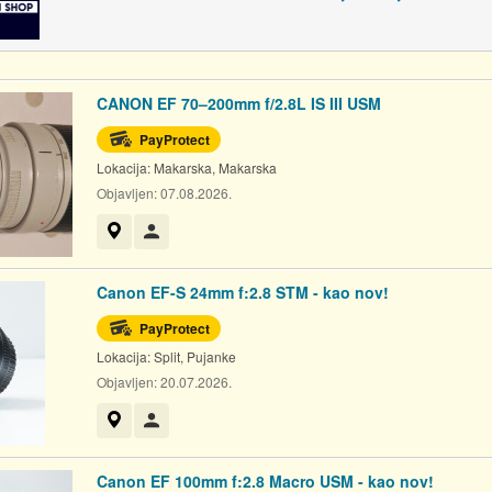
CANON EF 70–200mm f/2.8L IS III USM
PayProtect
Lokacija:
Makarska, Makarska
Objavljen:
07.08.2026.
Prikaži na mapi
Korisnik nije trgovac
Canon EF-S 24mm f:2.8 STM - kao nov!
PayProtect
Lokacija:
Split, Pujanke
Objavljen:
20.07.2026.
Prikaži na mapi
Korisnik nije trgovac
Canon EF 100mm f:2.8 Macro USM - kao nov!