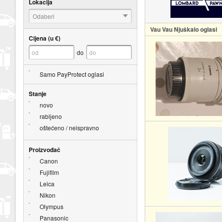
Lokacija
Odaberi
Vau Vau Njuškalo oglasi
Cijena (u €)
do
Samo PayProtect oglasi
Stanje
novo
rabljeno
oštećeno / neispravno
Proizvođač
Canon
Fujifilm
Leica
Nikon
Olympus
Panasonic