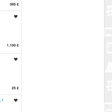
395 €
Spremi oglas
1.100 €
Spremi oglas
25 €
 i
Spremi oglas