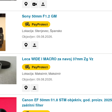
Prikaži na mapi
Video
Korisnik nije trgovac
Sony 50mm F1.2 GM
PayProtect
Lokacija:
Stenjevec, Špansko
Objavljen:
09.08.2026.
Prikaži na mapi
Korisnik nije trgovac
Leca WIDE I MACRO za navoj 37mm Zg Vz
PayProtect
Lokacija:
Maksimir, Maksimir
Objavljen:
09.08.2026.
Prikaži na mapi
Korisnik nije trgovac
Canon EF 50mm f/1.8 STM objektiv, god. proizv. 2025,
zaštitni filter