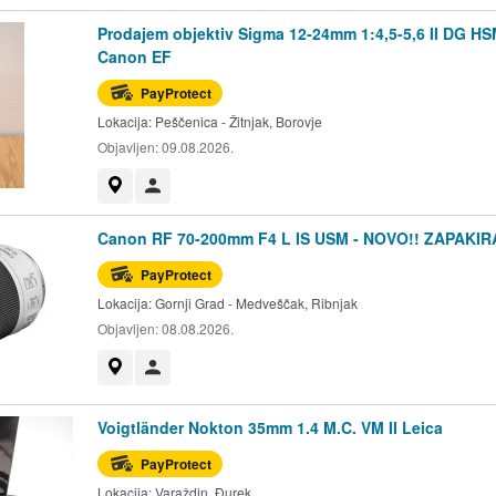
Prodajem objektiv Sigma 12-24mm 1:4,5-5,6 II DG H
Canon EF
PayProtect
Lokacija:
Peščenica - Žitnjak, Borovje
Objavljen:
09.08.2026.
Prikaži na mapi
Korisnik nije trgovac
Canon RF 70-200mm F4 L IS USM - NOVO!! ZAPAKIR
PayProtect
Lokacija:
Gornji Grad - Medveščak, Ribnjak
Objavljen:
08.08.2026.
Prikaži na mapi
Korisnik nije trgovac
Voigtländer Nokton 35mm 1.4 M.C. VM II Leica
PayProtect
Lokacija:
Varaždin, Đurek