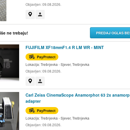
Objavljen:
09.08.2026.
Prikaži na mapi
Korisnik nije trgovac
više ne trebaju!
PREDAJ OGLAS BE
FUJIFILM XF18mmF1.4 R LM WR - MINT
PayProtect
Lokacija:
Trešnjevka - Sjever, Trešnjevka
Objavljen:
09.08.2026.
Prikaži na mapi
Korisnik nije trgovac
Carl Zeiss CinemaScope Anamorphot 63 2x anamorp
adapter
PayProtect
Lokacija:
Trešnjevka - Sjever, Trešnjevka
Objavljen:
09.08.2026.