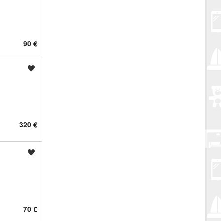
90 €
Spremi oglas
320 €
Spremi oglas
70 €