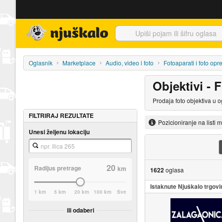
Njuškalo naslovnica
Oglasnik
Marketplace
Audio, video i foto
Fotoaparati i foto op
Objektivi - 
Prodaja foto objektiva u 
FILTRIRAJ REZULTATE
Pozicioniranje na listi 
Unesi željenu lokaciju
20
Radijus pretrage
km
1622
oglasa
Istaknute Njuškalo trgovi
1 km
5 km
20 km
100 km
Sve
ili odaberi