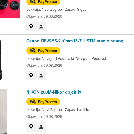
PayProtect
Lokacija:
Novi Zagreb - Zapad, Siget
Objavljen:
09.08.2026.
Prikaži na mapi
Korisnik nije trgovac
Canon RF-S 55-210mm f5-7.1 STM,stanje novog
PayProtect
Lokacija:
Novigrad Podravski, Novigrad Podravski
Objavljen:
09.08.2026.
Prikaži na mapi
Korisnik nije trgovac
NIKON 200M-Nikor objektiv
PayProtect
Lokacija:
Novi Zagreb - Zapad, Lanište
Objavljen:
09.08.2026.
Prikaži na mapi
Korisnik nije trgovac