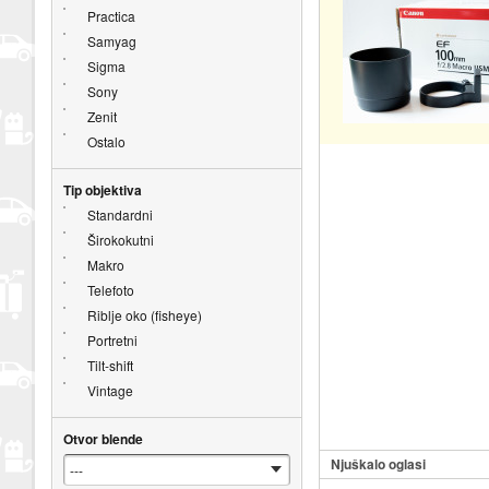
Practica
Samyag
Sigma
Sony
Zenit
Ostalo
Tip objektiva
Standardni
Širokokutni
Makro
Telefoto
Riblje oko (fisheye)
Portretni
Tilt-shift
Vintage
Otvor blende
Njuškalo oglasi