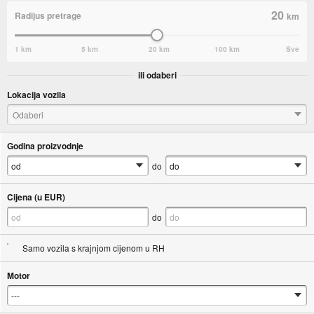
20
Radijus pretrage
km
1 km
5 km
20 km
100 km
Sve
ili odaberi
Lokacija vozila
Odaberi
Godina proizvodnje
do
Cijena (u EUR)
do
Samo vozila s krajnjom cijenom u RH
Motor