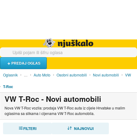
Hrana i piće
Turistički smještaj
Poslovi
Njuškalo naslovnica
PREDAJ OGLAS
Oglasnik
…
Auto Moto
Osobni automobili
Novi automobili
VW
T-Roc
VW T-Roc - Novi automobili
Nova VW T-Roc vozila: prodaja VW T-Roc auta iz cijele Hrvatske u malim
oglasima sa slikama i cijenama VW T-Roc automobila.
FILTERI
SORTIRAJ
NAJNOVIJI