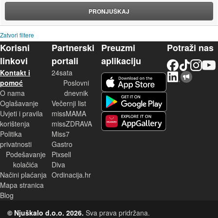
PRONJUŠKAJ
Zatvori filtere
Korisni
Partnerski
Preuzmi
Potraži nas
linkovi
portali
aplikaciju
Facebook
TikTok
Instagram
YouTu
Kontakt i
24sata
LinkedIn
Njuškalo blog
iOS aplikacija
pomoć
Poslovni
O nama
dnevnik
Android aplikacija
Oglašavanje
Večernji list
Uvjeti i pravila
missMAMA
korištenja
missZDRAVA
Huawei aplikacija
Politika
Miss7
privatnosti
Gastro
Podešavanje
Pixsell
kolačića
Diva
Načini plaćanja
Ordinacija.hr
Mapa stranica
Blog
© Njuškalo d.o.o. 2026.
Sva prava pridržana.