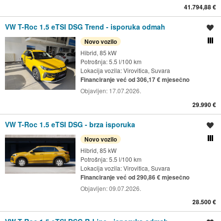
41.794,88 €
VW T-Roc 1.5 eTSI DSG Trend - isporuka odmah
Spremi oglas
Novo vozilo
Usporedi s drugim ogl
Hibrid, 85 kW
Potrošnja: 5.5 l/100 km
Lokacija vozila:
Virovitica, Suvara
Financiranje već od 306,17 € mjesečno
Objavljen:
17.07.2026.
29.990 €
VW T-Roc 1.5 eTSI DSG - brza isporuka
Spremi oglas
Novo vozilo
Usporedi s drugim ogl
Hibrid, 85 kW
Potrošnja: 5.5 l/100 km
Lokacija vozila:
Virovitica, Suvara
Financiranje već od 290,86 € mjesečno
Objavljen:
09.07.2026.
28.500 €