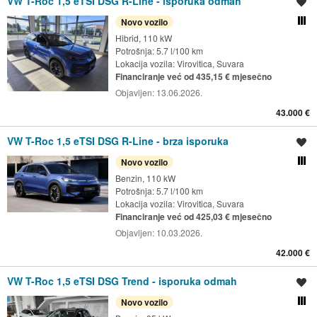
VW T-Roc 1,5 eTSI DSG R-Line - isporuka odmah
Spremi oglas
Novo vozilo
Usporedi s drugim ogl
Hibrid, 110 kW
Potrošnja: 5.7 l/100 km
Lokacija vozila:
Virovitica, Suvara
Financiranje već od 435,15 € mjesečno
Objavljen:
13.06.2026.
43.000 €
VW T-Roc 1,5 eTSI DSG R-Line - brza isporuka
Spremi oglas
Novo vozilo
Usporedi s drugim ogl
Benzin, 110 kW
Potrošnja: 5.7 l/100 km
Lokacija vozila:
Virovitica, Suvara
Financiranje već od 425,03 € mjesečno
Objavljen:
10.03.2026.
42.000 €
VW T-Roc 1,5 eTSI DSG Trend - isporuka odmah
Spremi oglas
Novo vozilo
Usporedi s drugim ogl