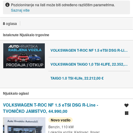
Pozicioniranje na listi može biti određeno različitim parametrima.
Saznaj više
8
oglasa
Istaknute Njuškalo trgovine
VOLKSWAGEN T-ROC NF 1.5 eTSI DSG R-Line - TVONIČKO JAMSTVO, 44.990,00
VOLKSWAGEN TAIGO 1,0 TSI 4LIFE, 22.352,69 €
TAIGO 1.0 TSI 4Life, 22.212,00 €
Njuškalo oglasi
VOLKSWAGEN T-ROC NF 1.5 eTSI DSG R-Line -
Spremi oglas
TVONIČKO JAMSTVO, 44.990,00
Usporedi s drugim ogl
Novo vozilo
Benzin, 110 kW
Lokacija vozila:
Karlovac, Ilovac