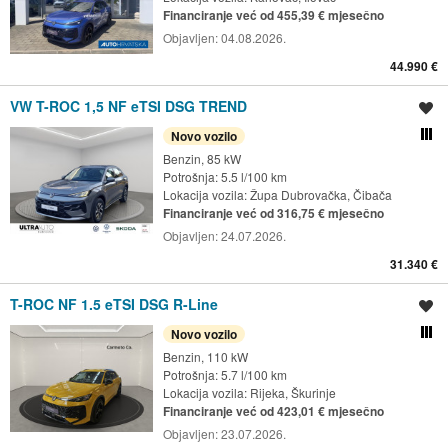
Financiranje već od 455,39 € mjesečno
Objavljen:
04.08.2026.
44.990 €
VW T-ROC 1,5 NF eTSI DSG TREND
Spremi oglas
Novo vozilo
Usporedi s drugim ogl
Benzin, 85 kW
Potrošnja: 5.5 l/100 km
Lokacija vozila:
Župa Dubrovačka, Čibača
Financiranje već od 316,75 € mjesečno
Objavljen:
24.07.2026.
31.340 €
T-ROC NF 1.5 eTSI DSG R-Line
Spremi oglas
Novo vozilo
Usporedi s drugim ogl
Benzin, 110 kW
Potrošnja: 5.7 l/100 km
Lokacija vozila:
Rijeka, Škurinje
Financiranje već od 423,01 € mjesečno
Objavljen:
23.07.2026.