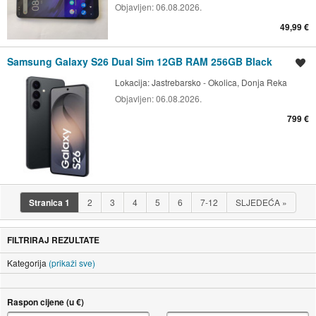
Objavljen:
06.08.2026.
49,99 €
Samsung Galaxy S26 Dual Sim 12GB RAM 256GB Black
Spremi oglas
Lokacija:
Jastrebarsko - Okolica, Donja Reka
Objavljen:
06.08.2026.
799 €
Stranica
1
2
3
4
5
6
7-12
SLJEDEĆA
»
FILTRIRAJ REZULTATE
Kategorija
(prikaži sve)
Raspon cijene (u €)