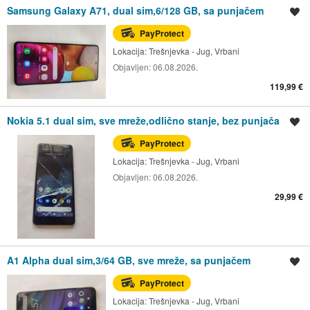
Samsung Galaxy A71, dual sim,6/128 GB, sa punjačem
Spremi oglas
PayProtect
Lokacija:
Trešnjevka - Jug, Vrbani
Objavljen:
06.08.2026.
119,99 €
Nokia 5.1 dual sim, sve mreže,odlično stanje, bez punjača
Spremi oglas
PayProtect
Lokacija:
Trešnjevka - Jug, Vrbani
Objavljen:
06.08.2026.
29,99 €
A1 Alpha dual sim,3/64 GB, sve mreže, sa punjačem
Spremi oglas
PayProtect
Lokacija:
Trešnjevka - Jug, Vrbani