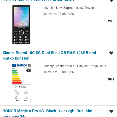
Spremi oglas
Lokacija:
Novi Zagreb - Istok, Travno
Objavljen:
08.08.2026.
20 €
Xiaomi Redmi 15C 5G Dual Sim 4GB RAM 128GB crni-
Spremi oglas
kratko korišten
Lokacija:
Jastrebarsko - Okolica, Donja Reka
Objavljen:
08.08.2026.
99 €
HONOR Magic 8 Pro 5G, Black, 12/512gb, Dual Sim,
Spremi oglas
garancija 24mj