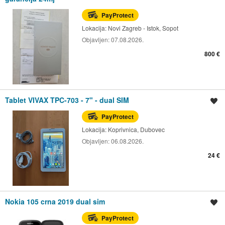
PayProtect
Lokacija:
Novi Zagreb - Istok, Sopot
Objavljen:
07.08.2026.
800 €
Tablet VIVAX TPC-703 - 7" - dual SIM
Spremi oglas
PayProtect
Lokacija:
Koprivnica, Dubovec
Objavljen:
06.08.2026.
24 €
Nokia 105 crna 2019 dual sim
Spremi oglas
PayProtect