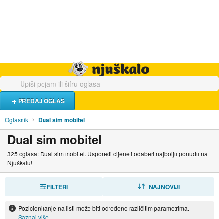
Hrana i piće
Turistički smještaj
Poslovi
Njuškalo naslovnica
PREDAJ OGLAS
Oglasnik
Dual sim mobitel
Dual sim mobitel
325 oglasa: Dual sim mobitel. Usporedi cijene i odaberi najbolju ponudu na
Njuškalu!
FILTERI
SORTIRAJ
NAJNOVIJI
Pozicioniranje na listi može biti određeno različitim parametrima.
Saznaj više