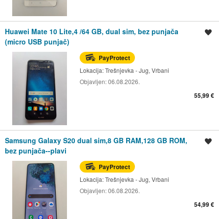
Huawei Mate 10 Lite,4 /64 GB, dual sim, bez punjača
Spremi oglas
(micro USB punjač)
PayProtect
Lokacija:
Trešnjevka - Jug, Vrbani
Objavljen:
06.08.2026.
55,99 €
Samsung Galaxy S20 dual sim,8 GB RAM,128 GB ROM,
Spremi oglas
bez punjača--plavi
PayProtect
Lokacija:
Trešnjevka - Jug, Vrbani
Objavljen:
06.08.2026.
54,99 €