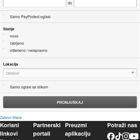
do
Samo PayProtect oglasi
Stanje
novo
rabljeno
oštećeno / neispravno
Lokacija
Odaberi
Samo oglasi sa slikom
PRONJUŠKAJ
Zatvori filtere
Korisni
Partnerski
Preuzmi
Potraži nas
linkovi
portali
aplikaciju
Facebook
TikTok
Instagram
YouTu