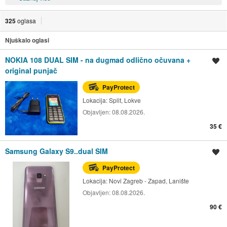
325
oglasa
Njuškalo oglasi
NOKIA 108 DUAL SIM - na dugmad odlično očuvana +
Spremi oglas
original punjač
PayProtect
Lokacija:
Split, Lokve
Objavljen:
08.08.2026.
35 €
Samsung Galaxy S9..dual SIM
Spremi oglas
PayProtect
Lokacija:
Novi Zagreb - Zapad, Lanište
Objavljen:
08.08.2026.
90 €