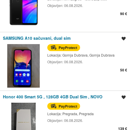
Objavljen:
06.08.2026.
90 €
SAMSUNG A10 sačuvani, dual sim
Spremi oglas
PayProtect
Lokacija:
Gornja Dubrava, Gornja Dubrava
Objavljen:
06.08.2026.
50 €
Honor 400 Smart 5G , 128GB 4GB Dual Sim , NOVO
Spremi oglas
PayProtect
Lokacija:
Pregrada, Pregrada
Objavljen:
06.08.2026.
139 €