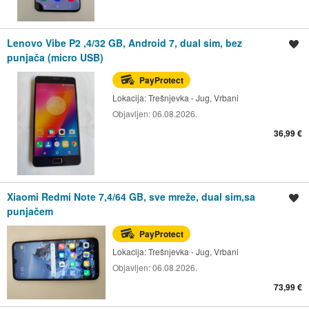
Lenovo Vibe P2 ,4/32 GB, Android 7, dual sim, bez
Spremi oglas
punjača (micro USB)
PayProtect
Lokacija:
Trešnjevka - Jug, Vrbani
Objavljen:
06.08.2026.
36,99 €
Xiaomi Redmi Note 7,4/64 GB, sve mreže, dual sim,sa
Spremi oglas
punjačem
PayProtect
Lokacija:
Trešnjevka - Jug, Vrbani
Objavljen:
06.08.2026.
73,99 €