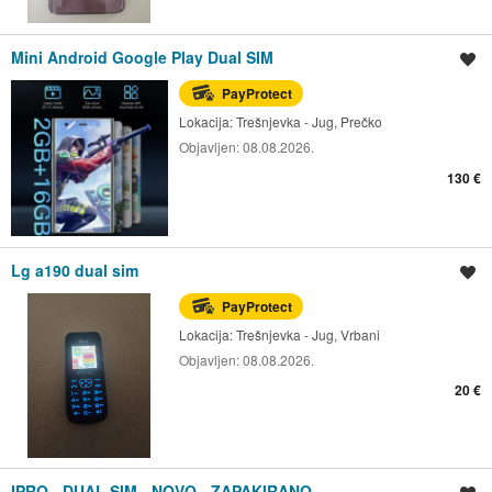
Mini Android Google Play Dual SIM
Spremi oglas
PayProtect
Lokacija:
Trešnjevka - Jug, Prečko
Objavljen:
08.08.2026.
130 €
Lg a190 dual sim
Spremi oglas
PayProtect
Lokacija:
Trešnjevka - Jug, Vrbani
Objavljen:
08.08.2026.
20 €
IPRO - DUAL SIM - NOVO - ZAPAKIRANO