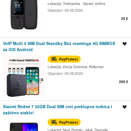
Lokacija:
Trešnjevka - Sjever, Voltino
Objavljen:
06.08.2026.
25 €
VoIP Multi 4 SIM Dual Standby Bez roaminga 4G SIMBOX
Spremi oglas
za iOS Android
PayProtect
Lokacija:
Donja Dubrava, Retkovec
Objavljen:
06.08.2026.
200 €
Xiaomi Redmi 7 32GB Dual SIM crni preklopna torbica i
Spremi oglas
zaštitno staklo!
PayProtect
Lokacija:
Novi Zagreb - Istok, Zapruđe