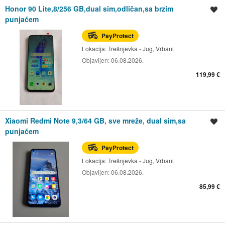
Honor 90 Lite,8/256 GB,dual sim,odličan,sa brzim
Spremi oglas
punjačem
PayProtect
Lokacija:
Trešnjevka - Jug, Vrbani
Objavljen:
06.08.2026.
119,99 €
Xiaomi Redmi Note 9,3/64 GB, sve mreže, dual sim,sa
Spremi oglas
punjačem
PayProtect
Lokacija:
Trešnjevka - Jug, Vrbani
Objavljen:
06.08.2026.
85,99 €