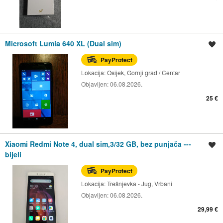
Microsoft Lumia 640 XL (Dual sim)
Spremi oglas
PayProtect
Lokacija:
Osijek, Gornji grad / Centar
Objavljen:
06.08.2026.
25 €
Xiaomi Redmi Note 4, dual sim,3/32 GB, bez punjača ---
Spremi oglas
bijeli
PayProtect
Lokacija:
Trešnjevka - Jug, Vrbani
Objavljen:
06.08.2026.
29,99 €