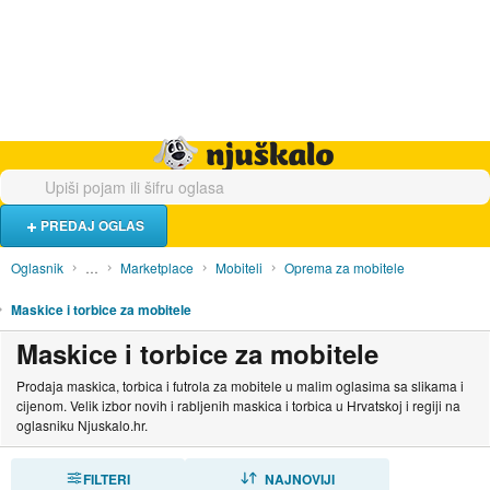
Hrana i piće
Turistički smještaj
Poslovi
Njuškalo naslovnica
PREDAJ OGLAS
Oglasnik
…
Marketplace
Mobiteli
Oprema za mobitele
Maskice i torbice za mobitele
Maskice i torbice za mobitele
Prodaja maskica, torbica i futrola za mobitele u malim oglasima sa slikama i
cijenom. Velik izbor novih i rabljenih maskica i torbica u Hrvatskoj i regiji na
oglasniku Njuskalo.hr.
FILTERI
SORTIRAJ
NAJNOVIJI