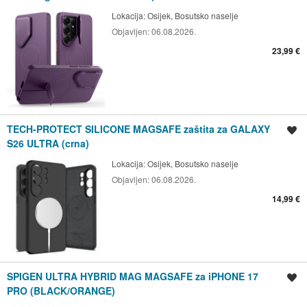
Lokacija:
Osijek, Bosutsko naselje
Objavljen:
06.08.2026.
23,99 €
TECH-PROTECT SILICONE MAGSAFE zaštita za GALAXY
Spremi oglas
S26 ULTRA (crna)
Lokacija:
Osijek, Bosutsko naselje
Objavljen:
06.08.2026.
14,99 €
SPIGEN ULTRA HYBRID MAG MAGSAFE za iPHONE 17
Spremi oglas
PRO (BLACK/ORANGE)