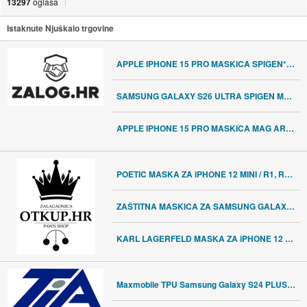
13297
oglasa
Istaknute Njuškalo trgovine
APPLE IPHONE 15 PRO MASKICA SPIGEN***24RATE***R1***
SAMSUNG GALAXY S26 ULTRA SPIGEN MASKICA***24RATE***R1***
APPLE IPHONE 15 PRO MASKICA MAG ARMOR MAGSAFE***24RATE***R1***
POETIC MASKA ZA iPHONE 12 MINI / R1, RATE!
ZAŠTITNA MASKICA ZA SAMSUNG GALAXY A30S / R1, RATE !!
KARL LAGERFELD MASKA ZA iPHONE 12 MINI - NOVO! / R1, RATE!
Maxmobile TPU Samsung Galaxy S24 PLUS/S25 PLUS SILICONE MIKRO crna mas