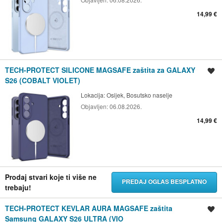
14,99 €
TECH-PROTECT SILICONE MAGSAFE zaštita za GALAXY
Spremi oglas
S26 (COBALT VIOLET)
Lokacija:
Osijek, Bosutsko naselje
Objavljen:
06.08.2026.
14,99 €
Prodaj stvari koje ti više ne
PREDAJ OGLAS BESPLATNO
trebaju!
TECH-PROTECT KEVLAR AURA MAGSAFE zaštita
Spremi oglas
Samsung GALAXY S26 ULTRA (VIO