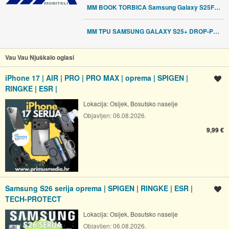
MM BOOK TORBICA Samsung Galaxy S25FE SLIM crna
MM TPU SAMSUNG GALAXY S25+ DROP-PROOF HARD DOUBLE maskica za mobitel c
Vau Vau Njuškalo oglasi
iPhone 17 | AIR | PRO | PRO MAX | oprema | SPIGEN |
Spremi oglas
RINGKE | ESR |
Lokacija:
Osijek, Bosutsko naselje
Objavljen:
06.08.2026.
9,99 €
Samsung S26 serija oprema | SPIGEN | RINGKE | ESR |
Spremi oglas
TECH-PROTECT
Lokacija:
Osijek, Bosutsko naselje
Objavljen:
06.08.2026.