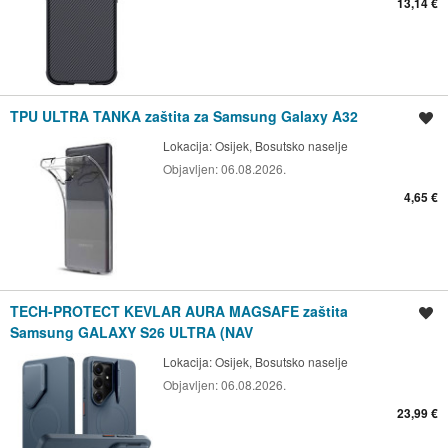
13,14 €
TPU ULTRA TANKA zaštita za Samsung Galaxy A32
Spremi oglas
Lokacija:
Osijek, Bosutsko naselje
Objavljen:
06.08.2026.
4,65 €
TECH-PROTECT KEVLAR AURA MAGSAFE zaštita
Spremi oglas
Samsung GALAXY S26 ULTRA (NAV
Lokacija:
Osijek, Bosutsko naselje
Objavljen:
06.08.2026.
23,99 €