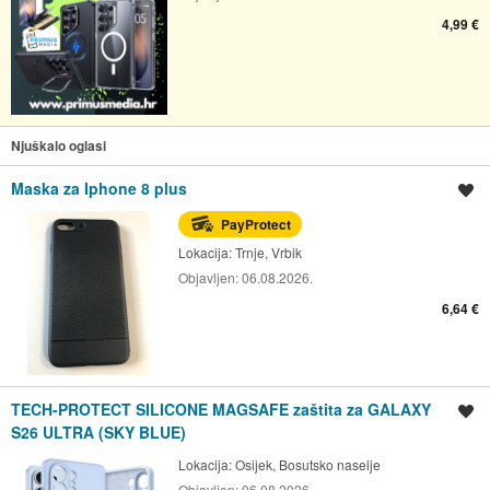
4,99 €
Njuškalo oglasi
Maska za Iphone 8 plus
Spremi oglas
PayProtect
Lokacija:
Trnje, Vrbik
Objavljen:
06.08.2026.
6,64 €
TECH-PROTECT SILICONE MAGSAFE zaštita za GALAXY
Spremi oglas
S26 ULTRA (SKY BLUE)
Lokacija:
Osijek, Bosutsko naselje
Objavljen:
06.08.2026.