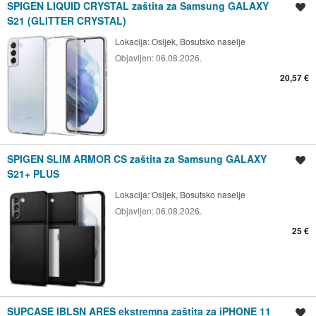
SPIGEN LIQUID CRYSTAL zaštita za Samsung GALAXY
Spremi oglas
S21 (GLITTER CRYSTAL)
Lokacija:
Osijek, Bosutsko naselje
Objavljen:
06.08.2026.
20,57 €
SPIGEN SLIM ARMOR CS zaštita za Samsung GALAXY
Spremi oglas
S21+ PLUS
Lokacija:
Osijek, Bosutsko naselje
Objavljen:
06.08.2026.
25 €
SUPCASE IBLSN ARES ekstremna zaštita za iPHONE 11
Spremi oglas