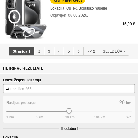
Lokacija:
Osijek, Bosutsko naselje
Objavljen:
06.08.2026.
15,99 €
Stranica
1
2
3
4
5
6
7-12
SLJEDEĆA
»
FILTRIRAJ REZULTATE
Unesi željenu lokaciju
20
Radijus pretrage
km
1 km
5 km
20 km
100 km
Sve
ili odaberi
Lokacija