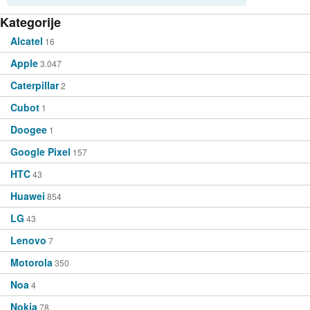
Kategorije
Alcatel
16
Apple
3.047
Caterpillar
2
Cubot
1
Doogee
1
Google Pixel
157
HTC
43
Huawei
854
LG
43
Lenovo
7
Motorola
350
Noa
4
Nokia
78