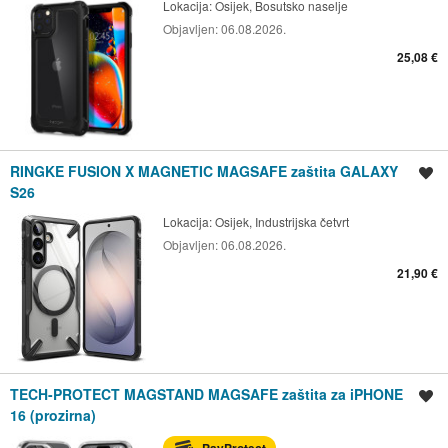
Lokacija:
Osijek, Bosutsko naselje
Objavljen:
06.08.2026.
25,08 €
RINGKE FUSION X MAGNETIC MAGSAFE zaštita GALAXY
Spremi oglas
S26
Lokacija:
Osijek, Industrijska četvrt
Objavljen:
06.08.2026.
21,90 €
TECH-PROTECT MAGSTAND MAGSAFE zaštita za iPHONE
Spremi oglas
16 (prozirna)
PayProtect