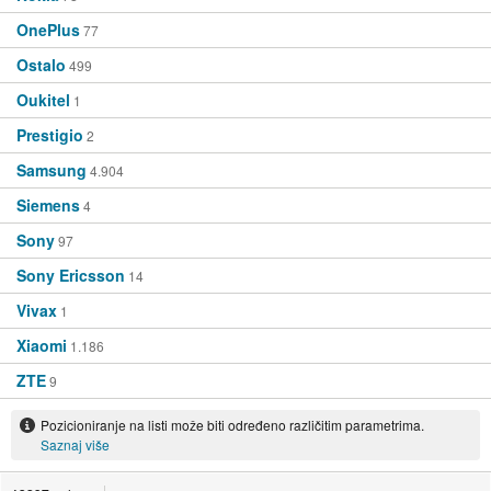
OnePlus
77
Ostalo
499
Oukitel
1
Prestigio
2
Samsung
4.904
Siemens
4
Sony
97
Sony Ericsson
14
Vivax
1
Xiaomi
1.186
ZTE
9
Pozicioniranje na listi može biti određeno različitim parametrima.
Saznaj više