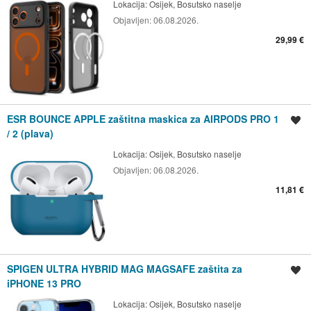
Lokacija:
Osijek, Bosutsko naselje
Objavljen:
06.08.2026.
29,99 €
ESR BOUNCE APPLE zaštitna maskica za AIRPODS PRO 1
Spremi oglas
/ 2 (plava)
Lokacija:
Osijek, Bosutsko naselje
Objavljen:
06.08.2026.
11,81 €
SPIGEN ULTRA HYBRID MAG MAGSAFE zaštita za
Spremi oglas
iPHONE 13 PRO
Lokacija:
Osijek, Bosutsko naselje