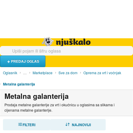
Hrana i piće
Turistički smještaj
Poslovi
Njuškalo naslovnica
PREDAJ OGLAS
Oglasnik
…
Marketplace
Sve za dom
Oprema za vrt i voćnjak
Metalna galanterija
Metalna galanterija
Prodaja metalne galanterije za vrt i okućnicu u oglasima sa slikama i
cijenama metalne galanterije.
FILTERI
SORTIRAJ
NAJNOVIJI