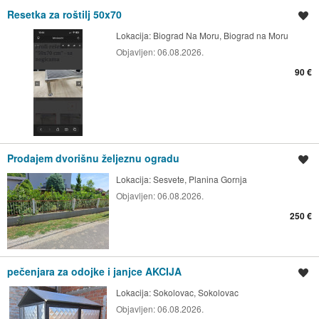
Resetka za roštilj 50x70
Spremi oglas
Lokacija:
Biograd Na Moru, Biograd na Moru
Objavljen:
06.08.2026.
90 €
Prodajem dvorišnu željeznu ogradu
Spremi oglas
Lokacija:
Sesvete, Planina Gornja
Objavljen:
06.08.2026.
250 €
pečenjara za odojke i janjce AKCIJA
Spremi oglas
Lokacija:
Sokolovac, Sokolovac
Objavljen:
06.08.2026.