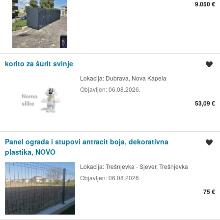
9.050 €
korito za šurit svinje
Spremi oglas
Lokacija:
Dubrava, Nova Kapela
Objavljen:
06.08.2026.
53,09 €
Panel ograda i stupovi antracit boja, dekorativna
Spremi oglas
plastika, NOVO
Lokacija:
Trešnjevka - Sjever, Trešnjevka
Objavljen:
06.08.2026.
75 €