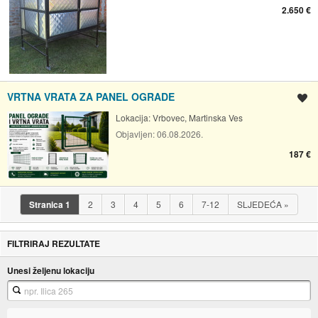
2.650 €
VRTNA VRATA ZA PANEL OGRADE
Spremi oglas
Lokacija:
Vrbovec, Martinska Ves
Objavljen:
06.08.2026.
187 €
Stranica
1
2
3
4
5
6
7-12
SLJEDEĆA
»
FILTRIRAJ REZULTATE
Unesi željenu lokaciju