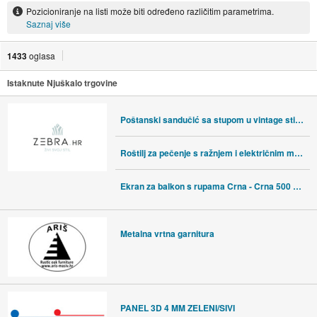
Pozicioniranje na listi može biti određeno različitim parametrima.
Saznaj više
1433
oglasa
Istaknute Njuškalo trgovine
Poštanski sandučić sa stupom u vintage stilu nehrđajući brončani - Bro
Roštilj za pečenje s ražnjem i električnim motorom
Ekran za balkon s rupama Crna - Crna 500 x 90 cm
Metalna vrtna garnitura
PANEL 3D 4 MM ZELENI/SIVI