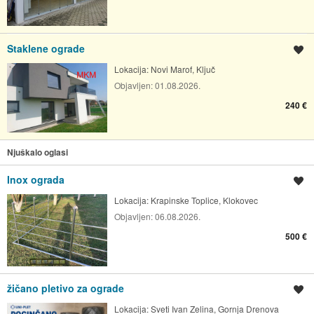
Staklene ograde
Spremi oglas
Lokacija:
Novi Marof, Ključ
Objavljen:
01.08.2026.
240 €
Njuškalo oglasi
Inox ograda
Spremi oglas
Lokacija:
Krapinske Toplice, Klokovec
Objavljen:
06.08.2026.
500 €
žičano pletivo za ograde
Spremi oglas
Lokacija:
Sveti Ivan Zelina, Gornja Drenova