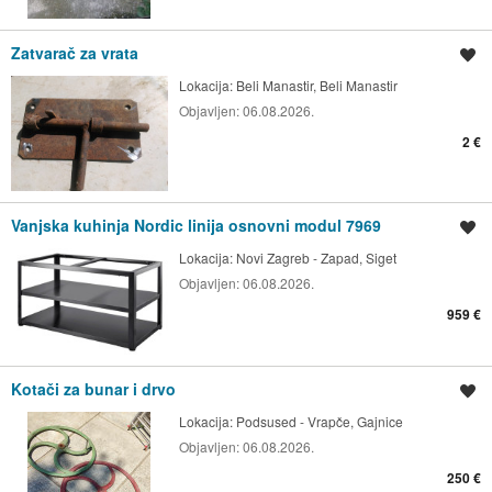
Zatvarač za vrata
Spremi oglas
Lokacija:
Beli Manastir, Beli Manastir
Objavljen:
06.08.2026.
2 €
Vanjska kuhinja Nordic linija osnovni modul 7969
Spremi oglas
Lokacija:
Novi Zagreb - Zapad, Siget
Objavljen:
06.08.2026.
959 €
Kotači za bunar i drvo
Spremi oglas
Lokacija:
Podsused - Vrapče, Gajnice
Objavljen:
06.08.2026.
250 €