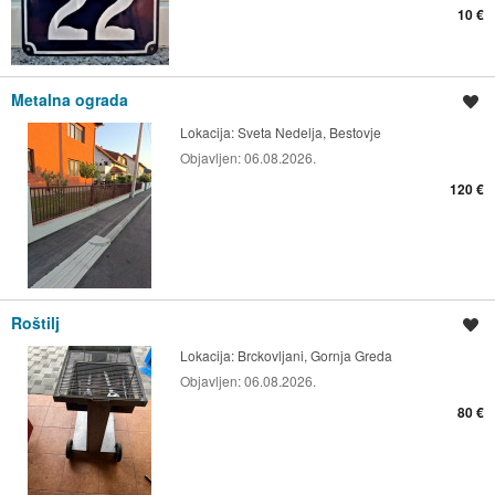
10 €
Metalna ograda
Spremi oglas
Lokacija:
Sveta Nedelja, Bestovje
Objavljen:
06.08.2026.
120 €
Roštilj
Spremi oglas
Lokacija:
Brckovljani, Gornja Greda
Objavljen:
06.08.2026.
80 €