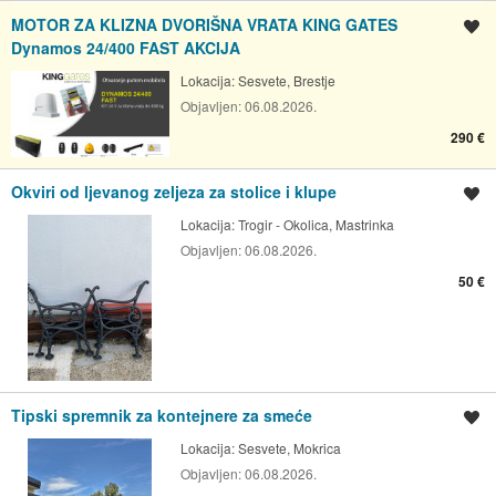
MOTOR ZA KLIZNA DVORIŠNA VRATA KING GATES
Spremi oglas
Dynamos 24/400 FAST AKCIJA
Lokacija:
Sesvete, Brestje
Objavljen:
06.08.2026.
290 €
Okviri od ljevanog zeljeza za stolice i klupe
Spremi oglas
Lokacija:
Trogir - Okolica, Mastrinka
Objavljen:
06.08.2026.
50 €
Tipski spremnik za kontejnere za smeće
Spremi oglas
Lokacija:
Sesvete, Mokrica
Objavljen:
06.08.2026.