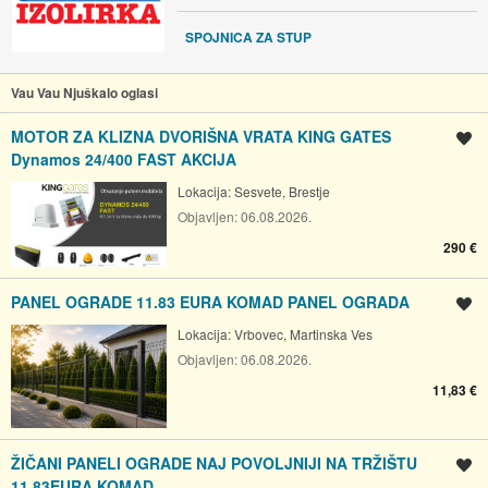
SPOJNICA ZA STUP
Vau Vau Njuškalo oglasi
MOTOR ZA KLIZNA DVORIŠNA VRATA KING GATES
Spremi oglas
Dynamos 24/400 FAST AKCIJA
Lokacija:
Sesvete, Brestje
Objavljen:
06.08.2026.
290 €
PANEL OGRADE 11.83 EURA KOMAD PANEL OGRADA
Spremi oglas
Lokacija:
Vrbovec, Martinska Ves
Objavljen:
06.08.2026.
11,83 €
ŽIČANI PANELI OGRADE NAJ POVOLJNIJI NA TRŽIŠTU
Spremi oglas
11.83EURA KOMAD