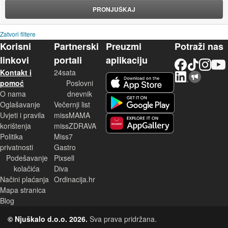
PRONJUŠKAJ
Zatvori filtere
Korisni
Partnerski
Preuzmi
Potraži nas
linkovi
portali
aplikaciju
Facebook
TikTok
Instagram
YouTu
Kontakt i
24sata
LinkedIn
Njuškalo blog
iOS aplikacija
pomoć
Poslovni
O nama
dnevnik
Android aplikacija
Oglašavanje
Večernji list
Uvjeti i pravila
missMAMA
korištenja
missZDRAVA
Huawei aplikacija
Politika
Miss7
privatnosti
Gastro
Podešavanje
Pixsell
kolačića
Diva
Načini plaćanja
Ordinacija.hr
Mapa stranica
Blog
© Njuškalo d.o.o. 2026.
Sva prava pridržana.