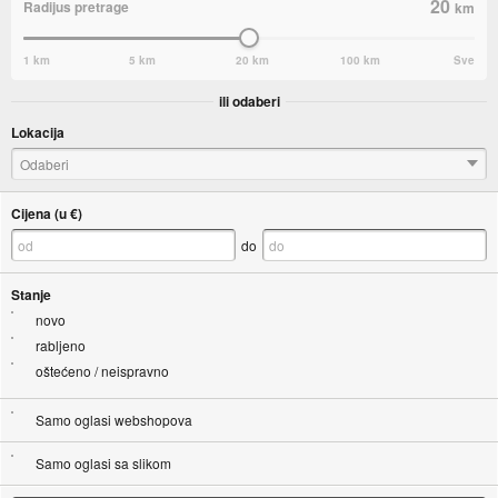
20
Radijus pretrage
km
1 km
5 km
20 km
100 km
Sve
ili odaberi
Lokacija
Odaberi
Cijena (u €)
do
Stanje
novo
rabljeno
oštećeno / neispravno
Samo oglasi webshopova
Samo oglasi sa slikom