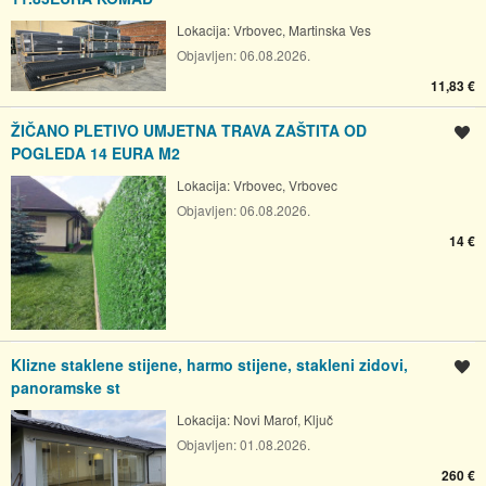
Lokacija:
Vrbovec, Martinska Ves
Objavljen:
06.08.2026.
11,83 €
ŽIČANO PLETIVO UMJETNA TRAVA ZAŠTITA OD
Spremi oglas
POGLEDA 14 EURA M2
Lokacija:
Vrbovec, Vrbovec
Objavljen:
06.08.2026.
14 €
Klizne staklene stijene, harmo stijene, stakleni zidovi,
Spremi oglas
panoramske st
Lokacija:
Novi Marof, Ključ
Objavljen:
01.08.2026.
260 €