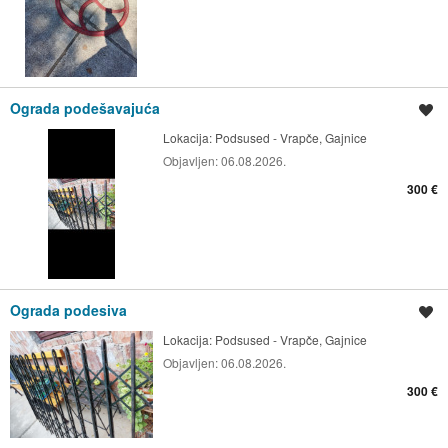
Ograda podešavajuća
Spremi oglas
Lokacija:
Podsused - Vrapče, Gajnice
Objavljen:
06.08.2026.
300 €
Ograda podesiva
Spremi oglas
Lokacija:
Podsused - Vrapče, Gajnice
Objavljen:
06.08.2026.
300 €