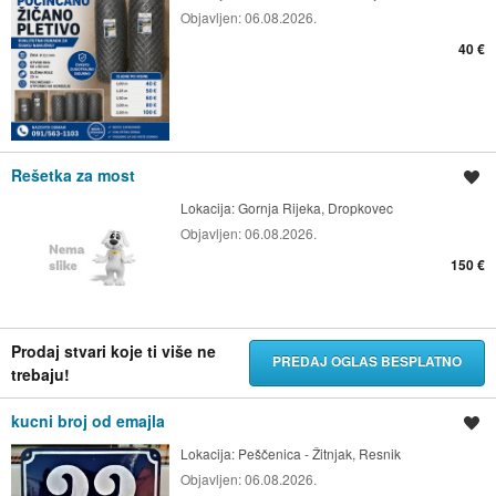
Objavljen:
06.08.2026.
40 €
Rešetka za most
Spremi oglas
Lokacija:
Gornja Rijeka, Dropkovec
Objavljen:
06.08.2026.
150 €
Prodaj stvari koje ti više ne
PREDAJ OGLAS BESPLATNO
trebaju!
kucni broj od emajla
Spremi oglas
Lokacija:
Peščenica - Žitnjak, Resnik
Objavljen:
06.08.2026.