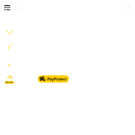
Prijava
Otvori meni
Registracija
Sve kategorije
Auto Moto Nautika
Nekretnine
Katalozi
Marketplace
PayProtect
Od glave do pete
Sport i oprema
Sve za dom
Dječji svijet