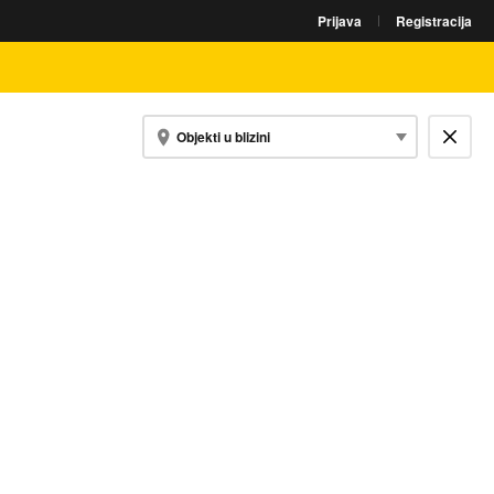
Prijava
Registracija
Objekti u blizini
Zatvori kartu