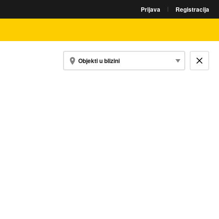
Prijava
Registracija
Objekti u blizini
Zatvori kartu