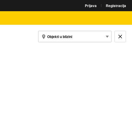
Prijava
Registracija
Objekti u blizini
Zatvori kartu