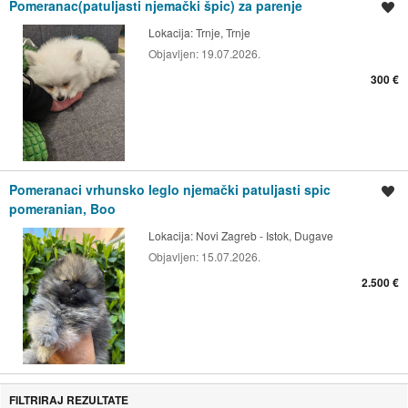
Pomeranac(patuljasti njemački špic) za parenje
Spremi oglas
Lokacija:
Trnje, Trnje
Objavljen:
19.07.2026.
300 €
Pomeranaci vrhunsko leglo njemački patuljasti spic
Spremi oglas
pomeranian, Boo
Lokacija:
Novi Zagreb - Istok, Dugave
Objavljen:
15.07.2026.
2.500 €
FILTRIRAJ REZULTATE