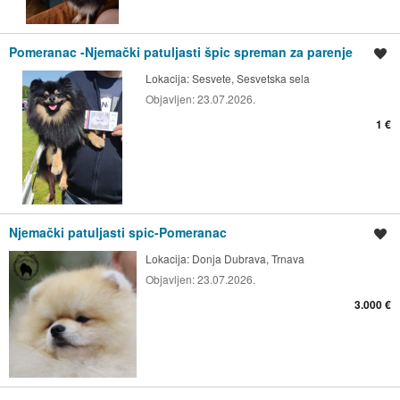
Pomeranac -Njemački patuljasti špic spreman za parenje
Spremi oglas
Lokacija:
Sesvete, Sesvetska sela
Objavljen:
23.07.2026.
1 €
Njemački patuljasti spic-Pomeranac
Spremi oglas
Lokacija:
Donja Dubrava, Trnava
Objavljen:
23.07.2026.
3.000 €