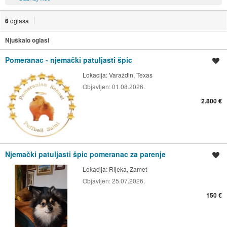
6
oglasa
Njuškalo oglasi
Pomeranac - njemački patuljasti špic
Spremi oglas
Lokacija:
Varaždin, Texas
Objavljen:
01.08.2026.
2.800 €
Njemački patuljasti špic pomeranac za parenje
Spremi oglas
Lokacija:
Rijeka, Zamet
Objavljen:
25.07.2026.
150 €