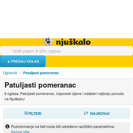
Hrana i piće
Turistički smještaj
Poslovi
Njuškalo naslovnica
PREDAJ OGLAS
Oglasnik
Patuljasti pomeranac
Patuljasti pomeranac
6 oglasa: Patuljasti pomeranac. Usporedi cijene i odaberi najbolju ponudu
na Njuškalu!
FILTERI
SORTIRAJ
NAJNOVIJI
Pozicioniranje na listi može biti određeno različitim parametrima.
Saznaj više