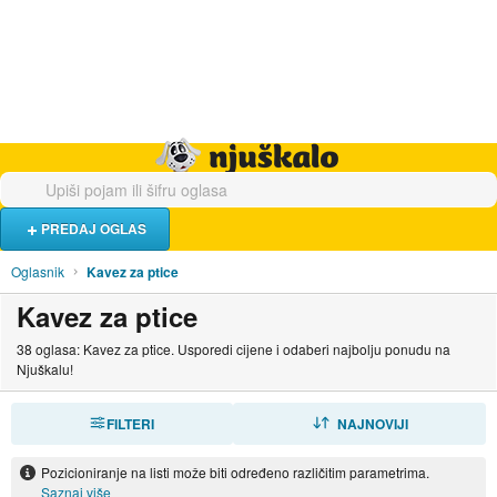
Hrana i piće
Turistički smještaj
Poslovi
Njuškalo naslovnica
PREDAJ OGLAS
Oglasnik
Kavez za ptice
Kavez za ptice
38 oglasa: Kavez za ptice. Usporedi cijene i odaberi najbolju ponudu na
Njuškalu!
FILTERI
SORTIRAJ
NAJNOVIJI
Pozicioniranje na listi može biti određeno različitim parametrima.
Saznaj više