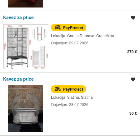
Kavez za ptice
Spremi oglas
PayProtect
Lokacija:
Gornja Dubrava, Granešina
Objavljen:
29.07.2026.
270 €
Kavez za ptice
Spremi oglas
PayProtect
Lokacija:
Slatina, Slatina
Objavljen:
28.07.2026.
30 €