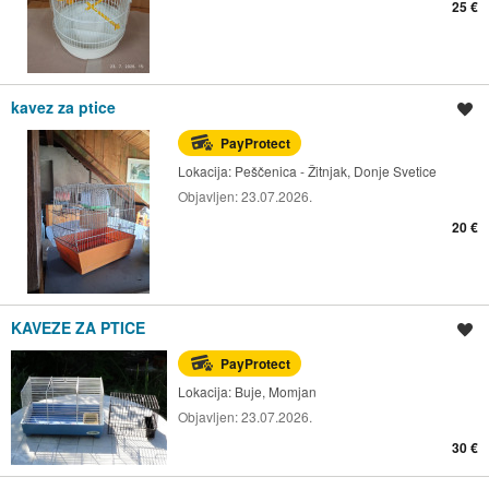
25 €
kavez za ptice
Spremi oglas
PayProtect
Lokacija:
Peščenica - Žitnjak, Donje Svetice
Objavljen:
23.07.2026.
20 €
KAVEZE ZA PTICE
Spremi oglas
PayProtect
Lokacija:
Buje, Momjan
Objavljen:
23.07.2026.
30 €