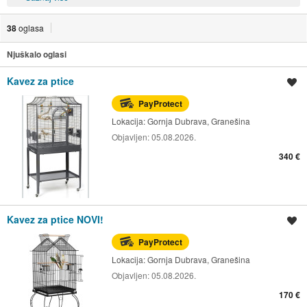
38
oglasa
Njuškalo oglasi
Kavez za ptice
Spremi oglas
PayProtect
Lokacija:
Gornja Dubrava, Granešina
Objavljen:
05.08.2026.
340 €
Kavez za ptice NOVI!
Spremi oglas
PayProtect
Lokacija:
Gornja Dubrava, Granešina
Objavljen:
05.08.2026.
170 €