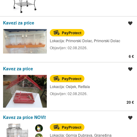
Kavezi za ptice
Spremi oglas
PayProtect
Lokacija:
Primorski Dolac, Primorski Dolac
Objavljen:
02.08.2026.
6 €
Kavez za ptice
Spremi oglas
PayProtect
Lokacija:
Osijek, Retfala
Objavljen:
02.08.2026.
20 €
Kavez za ptice NOVI!
Spremi oglas
PayProtect
Lokacija:
Gornja Dubrava, Granešina