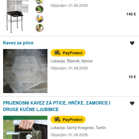
Objavljen:
01.08.2026.
140 €
Kavez za ptice
Spremi oglas
PayProtect
Lokacija:
Šibenik, Njivice
Objavljen:
01.08.2026.
10 €
PRIJENOSNI KAVEZ ZA PTICE, HRČKE, ZAMORCE I
Spremi oglas
DRUGE KUČNE LJUBIMCE
PayProtect
Lokacija:
Gornji Kneginec, Turčin
Objavljen:
01.08.2026.