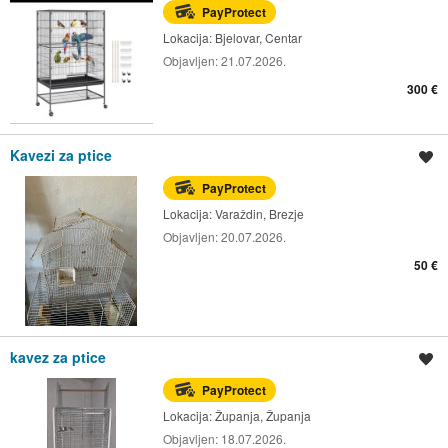
PayProtect
Lokacija:
Bjelovar, Centar
Objavljen:
21.07.2026.
300 €
Kavezi za ptice
Spremi oglas
PayProtect
Lokacija:
Varaždin, Brezje
Objavljen:
20.07.2026.
50 €
kavez za ptice
Spremi oglas
PayProtect
Lokacija:
Županja, Županja
Objavljen:
18.07.2026.