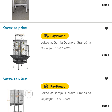
120 €
Kavez za ptice
Spremi oglas
PayProtect
Lokacija:
Gornja Dubrava, Granešina
Objavljen:
15.07.2026.
210 €
Kavez za ptice
Spremi oglas
PayProtect
Lokacija:
Gornja Dubrava, Granešina
Objavljen:
15.07.2026.
190 €