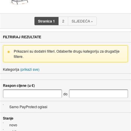
Stranica
1
2
SLJEDEĆA
»
FILTRIRAJ REZULTATE
Prikazani su dodatni filteri. Odaberite drugu kategoriju za drugačije
filtere.
Kategorija
(prikaži sve)
Raspon cijene (u €)
do
Samo PayProtect oglasi
Stanje
novo