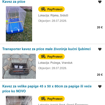
Kavez za ptice
Spremi oglas
PayProtect
Lokacija:
Rijeka, Srdoči
Objavljen:
28.07.2026.
20 €
Transporter kavez za ptice male životinje kućni ljubimci
Spremi oglas
PayProtect
Lokacija:
Požega, Vranduk
Objavljen:
28.07.2026.
20 €
Kavez za velike papige 45 x 50 x 80cm za papige ili veće
Spremi oglas
ptice ko NOVO
PayProtect
Lokacija:
Ivanić-Grad, Gornji Šarampov