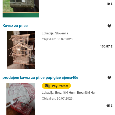
10 €
Kavez za ptice
Spremi oglas
Lokacija:
Slovenija
Objavljen:
30.07.2026.
100,87 €
prodajem kavez za ptice papigice cjema40e
Spremi oglas
PayProtect
Lokacija:
Breznički Hum, Breznički Hum
Objavljen:
30.07.2026.
45 €