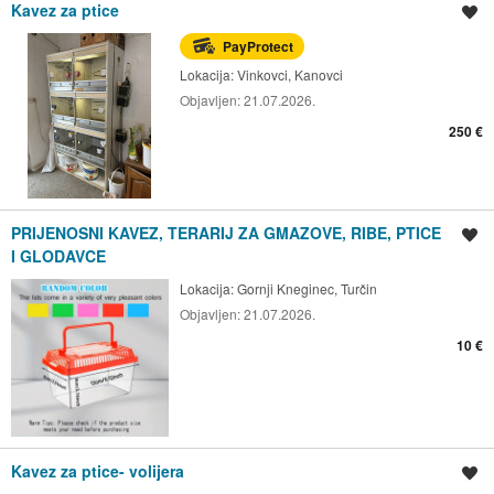
Kavez za ptice
Spremi oglas
PayProtect
Lokacija:
Vinkovci, Kanovci
Objavljen:
21.07.2026.
250 €
PRIJENOSNI KAVEZ, TERARIJ ZA GMAZOVE, RIBE, PTICE
Spremi oglas
I GLODAVCE
Lokacija:
Gornji Kneginec, Turčin
Objavljen:
21.07.2026.
10 €
Kavez za ptice- volijera
Spremi oglas