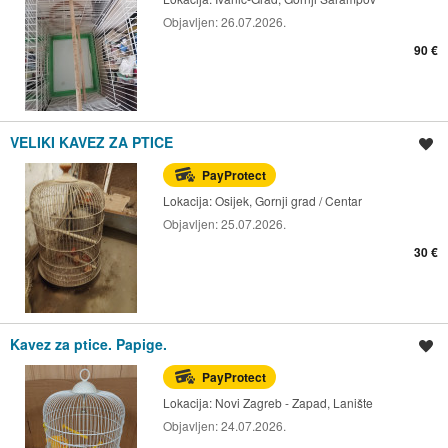
Objavljen:
26.07.2026.
90 €
VELIKI KAVEZ ZA PTICE
Spremi oglas
PayProtect
Lokacija:
Osijek, Gornji grad / Centar
Objavljen:
25.07.2026.
30 €
Kavez za ptice. Papige.
Spremi oglas
PayProtect
Lokacija:
Novi Zagreb - Zapad, Lanište
Objavljen:
24.07.2026.