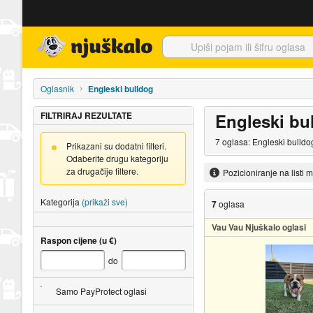
Njuškalo naslovnica
Oglasnik
Engleski bulldog
FILTRIRAJ REZULTATE
Engleski bu
7 oglasa: Engleski bulldo
Prikazani su dodatni filteri.
Odaberite drugu kategoriju
za drugačije filtere.
Pozicioniranje na listi 
Kategorija
(prikaži sve)
7
oglasa
Vau Vau Njuškalo oglasi
Raspon cijene (u €)
do
Samo PayProtect oglasi