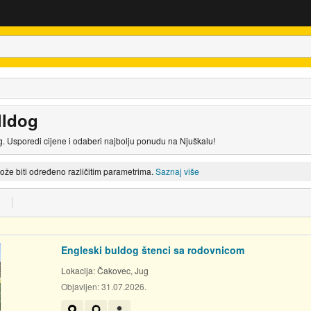
lldog
g. Usporedi cijene i odaberi najbolju ponudu na Njuškalu!
može biti određeno različitim parametrima.
Saznaj više
Engleski buldog štenci sa rodovnicom
Lokacija:
Čakovec, Jug
Objavljen:
31.07.2026.
Prikaži na mapi
Ovaj oglas ima bedž HKS-a
Korisnik nije trgovac