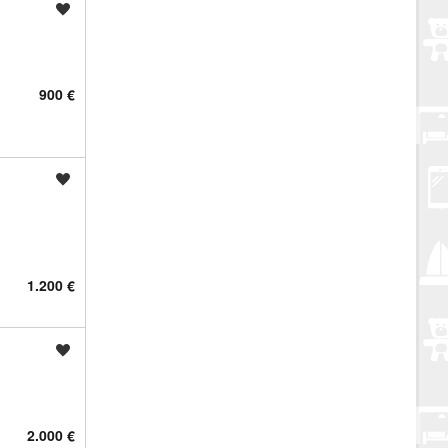
Spremi oglas
900 €
Spremi oglas
1.200 €
Spremi oglas
2.000 €