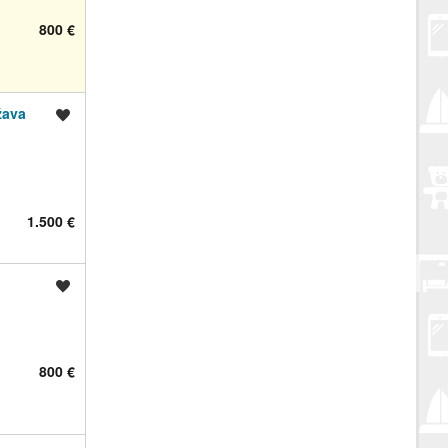
800 €
žava
Spremi oglas
1.500 €
Spremi oglas
800 €