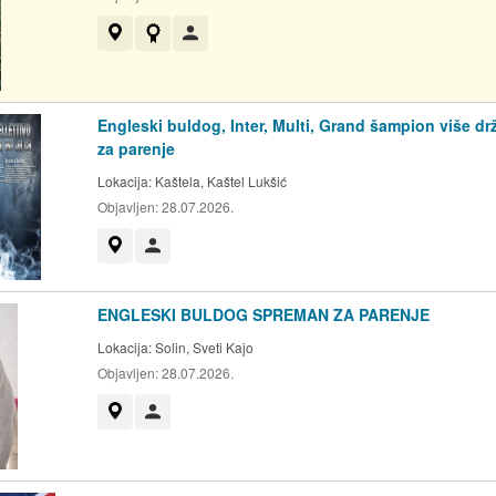
Prikaži na mapi
Ovaj oglas ima bedž HKS-a
Korisnik nije trgovac
Engleski buldog, Inter, Multi, Grand šampion više dr
za parenje
Lokacija:
Kaštela, Kaštel Lukšić
Objavljen:
28.07.2026.
Prikaži na mapi
Korisnik nije trgovac
ENGLESKI BULDOG SPREMAN ZA PARENJE
Lokacija:
Solin, Sveti Kajo
Objavljen:
28.07.2026.
Prikaži na mapi
Korisnik nije trgovac