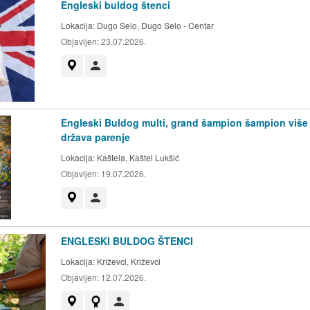
Engleski buldog štenci
Lokacija:
Dugo Selo, Dugo Selo - Centar
Objavljen:
23.07.2026.
Prikaži na mapi
Korisnik nije trgovac
Engleski Buldog multi, grand šampion šampion više
država parenje
Lokacija:
Kaštela, Kaštel Lukšić
Objavljen:
19.07.2026.
Prikaži na mapi
Korisnik nije trgovac
ENGLESKI BULDOG ŠTENCI
Lokacija:
Križevci, Križevci
Objavljen:
12.07.2026.
Prikaži na mapi
Ovaj oglas ima bedž HKS-a
Korisnik nije trgovac