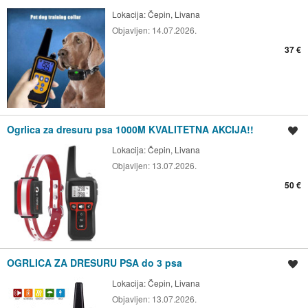
Lokacija:
Čepin, Livana
Objavljen:
14.07.2026.
37 €
Ogrlica za dresuru psa 1000M KVALITETNA AKCIJA!!
Spremi oglas
Lokacija:
Čepin, Livana
Objavljen:
13.07.2026.
50 €
OGRLICA ZA DRESURU PSA do 3 psa
Spremi oglas
Lokacija:
Čepin, Livana
Objavljen:
13.07.2026.