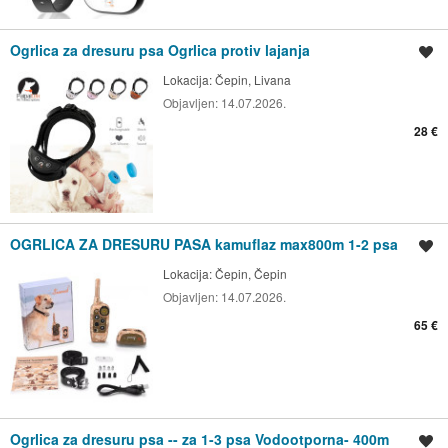
Ogrlica za dresuru psa Ogrlica protiv lajanja
Spremi oglas
Lokacija:
Čepin, Livana
Objavljen:
14.07.2026.
28 €
OGRLICA ZA DRESURU PASA kamuflaz max800m 1-2 psa
Spremi oglas
Lokacija:
Čepin, Čepin
Objavljen:
14.07.2026.
65 €
Ogrlica za dresuru psa -- za 1-3 psa Vodootporna- 400m
Spremi oglas