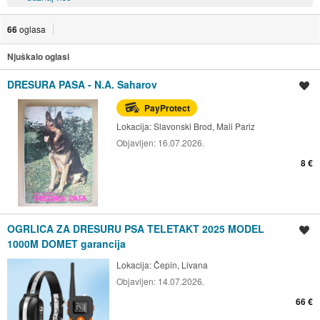
66
oglasa
Njuškalo oglasi
DRESURA PASA - N.A. Saharov
Spremi oglas
PayProtect
Lokacija:
Slavonski Brod, Mali Pariz
Objavljen:
16.07.2026.
8 €
OGRLICA ZA DRESURU PSA TELETAKT 2025 MODEL
Spremi oglas
1000M DOMET garancija
Lokacija:
Čepin, Livana
Objavljen:
14.07.2026.
66 €