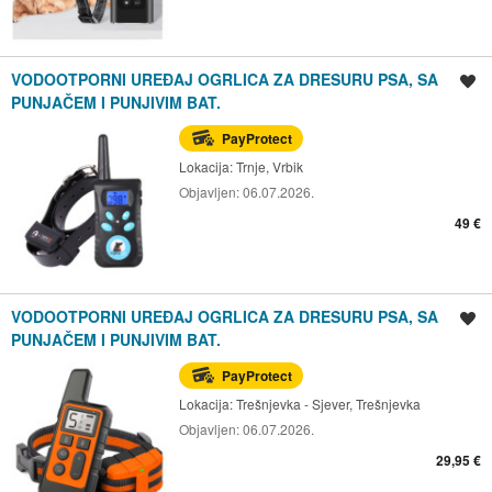
VODOOTPORNI UREĐAJ OGRLICA ZA DRESURU PSA, SA
Spremi oglas
PUNJAČEM I PUNJIVIM BAT.
PayProtect
Lokacija:
Trnje, Vrbik
Objavljen:
06.07.2026.
49 €
VODOOTPORNI UREĐAJ OGRLICA ZA DRESURU PSA, SA
Spremi oglas
PUNJAČEM I PUNJIVIM BAT.
PayProtect
Lokacija:
Trešnjevka - Sjever, Trešnjevka
Objavljen:
06.07.2026.
29,95 €