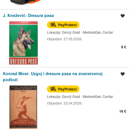
J. Knežević: Dresura pasa
Spremi oglas
PayProtect
Lokacija:
Gornji Grad - Medveščak, Centar
Objavljen:
27.05.2026.
6 €
Konrad Most: Uzgoj i dresura pasa na znanstvenoj
Spremi oglas
podlozi
PayProtect
Lokacija:
Gornji Grad - Medveščak, Centar
Objavljen:
23.04.2026.
16 €