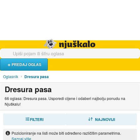
Hrana i piće
Turistički smještaj
Poslovi
Njuškalo naslovnica
PREDAJ OGLAS
Oglasnik
Dresura pasa
Dresura pasa
66 oglasa: Dresura pasa. Usporedi cijene i odaberi najbolju ponudu na
Njuškalu!
FILTERI
SORTIRAJ
NAJNOVIJI
Pozicioniranje na listi može biti određeno različitim parametrima.
Saznaj više