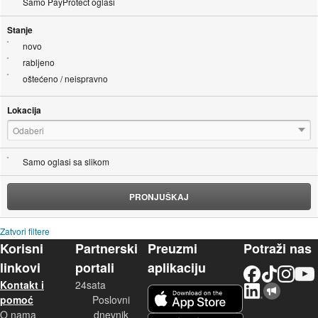
Samo PayProtect oglasi
Stanje
novo
rabljeno
oštećeno / neispravno
Lokacija
Odaberi
Samo oglasi sa slikom
PRONJUŠKAJ
Zatvori filtere
Korisni
Partnerski
Preuzmi
Potraži nas
linkovi
portali
aplikaciju
Facebook
TikTok
Instagram
YouTu
Kontakt i
24sata
LinkedIn
Njuškalo blog
iOS aplikacija
pomoć
Poslovni
O nama
dnevnik
Android aplikacija