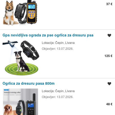
37 €
Gps nevidljiva ograda za pse ogrlica za dresuru psa
Spremi oglas
Lokacija:
Čepin, Livana
Objavljen:
13.07.2026.
125 €
Ogrlica za dresuru pasa 800m
Spremi oglas
Lokacija:
Čepin, Livana
Objavljen:
13.07.2026.
48 €