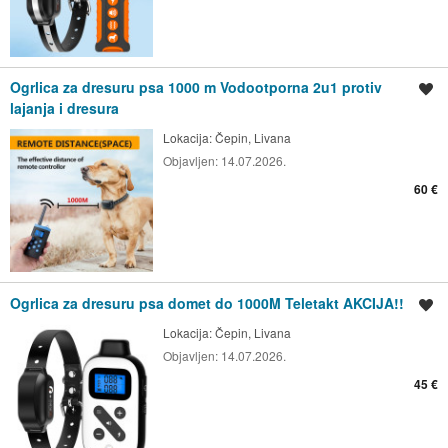
Ogrlica za dresuru psa 1000 m Vodootporna 2u1 protiv
Spremi oglas
lajanja i dresura
Lokacija:
Čepin, Livana
Objavljen:
14.07.2026.
60 €
Ogrlica za dresuru psa domet do 1000M Teletakt AKCIJA!!
Spremi oglas
Lokacija:
Čepin, Livana
Objavljen:
14.07.2026.
45 €