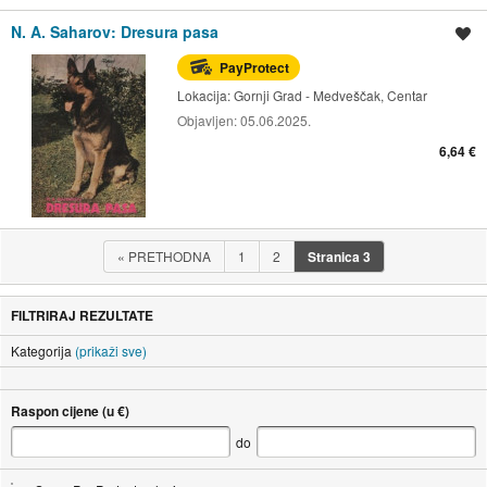
N. A. Saharov: Dresura pasa
Spremi oglas
PayProtect
Lokacija:
Gornji Grad - Medveščak, Centar
Objavljen:
05.06.2025.
6,64 €
«
PRETHODNA
1
2
Stranica
3
FILTRIRAJ REZULTATE
Kategorija
(prikaži sve)
Raspon cijene (u €)
do