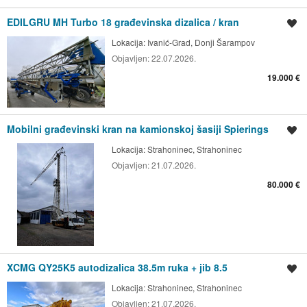
EDILGRU MH Turbo 18 građevinska dizalica / kran
Spremi oglas
Lokacija:
Ivanić-Grad, Donji Šarampov
Objavljen:
22.07.2026.
19.000 €
Mobilni građevinski kran na kamionskoj šasiji Spierings
Spremi oglas
Lokacija:
Strahoninec, Strahoninec
Objavljen:
21.07.2026.
80.000 €
XCMG QY25K5 autodizalica 38.5m ruka + jib 8.5
Spremi oglas
Lokacija:
Strahoninec, Strahoninec
Objavljen:
21.07.2026.