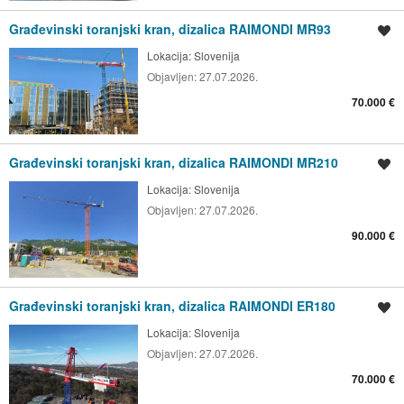
Građevinski toranjski kran, dizalica RAIMONDI MR93
Spremi oglas
Lokacija:
Slovenija
Objavljen:
27.07.2026.
70.000 €
Građevinski toranjski kran, dizalica RAIMONDI MR210
Spremi oglas
Lokacija:
Slovenija
Objavljen:
27.07.2026.
90.000 €
Građevinski toranjski kran, dizalica RAIMONDI ER180
Spremi oglas
Lokacija:
Slovenija
Objavljen:
27.07.2026.
70.000 €