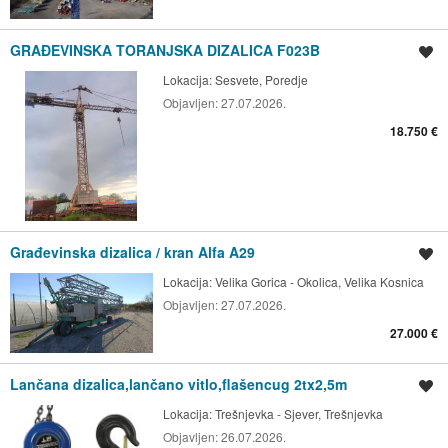
GRAĐEVINSKA TORANJSKA DIZALICA F023B
Spremi oglas
Lokacija:
Sesvete, Poredje
Objavljen:
27.07.2026.
18.750 €
Građevinska dizalica / kran Alfa A29
Spremi oglas
Lokacija:
Velika Gorica - Okolica, Velika Kosnica
Objavljen:
27.07.2026.
27.000 €
Lančana dizalica,lančano vitlo,flašencug 2tx2,5m
Spremi oglas
Lokacija:
Trešnjevka - Sjever, Trešnjevka
Objavljen:
26.07.2026.