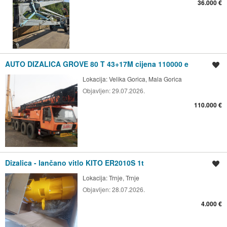
36.000 €
AUTO DIZALICA GROVE 80 T 43+17M cijena 110000 e
Spremi oglas
Lokacija:
Velika Gorica, Mala Gorica
Objavljen:
29.07.2026.
110.000 €
Dizalica - lančano vitlo KITO ER2010S 1t
Spremi oglas
Lokacija:
Trnje, Trnje
Objavljen:
28.07.2026.
4.000 €