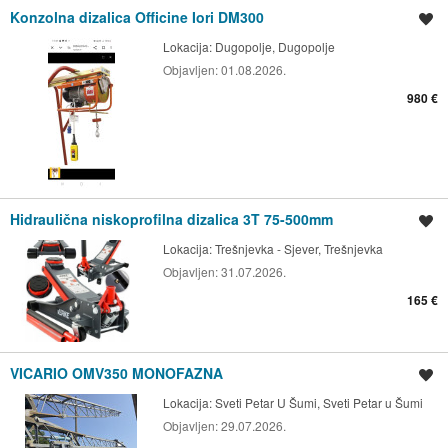
Konzolna dizalica Officine Iori DM300
Spremi oglas
Lokacija:
Dugopolje, Dugopolje
Objavljen:
01.08.2026.
980 €
Hidraulična niskoprofilna dizalica 3T 75-500mm
Spremi oglas
Lokacija:
Trešnjevka - Sjever, Trešnjevka
Objavljen:
31.07.2026.
165 €
VICARIO OMV350 MONOFAZNA
Spremi oglas
Lokacija:
Sveti Petar U Šumi, Sveti Petar u Šumi
Objavljen:
29.07.2026.