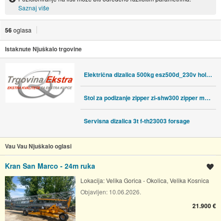
Saznaj više
56
oglasa
Istaknute Njuškalo trgovine
Električna dizalica 500kg esz500d_230v holzmann holzmann
Stol za podizanje zipper zi-shw300 zipper maschinen
Servisna dizalica 3t f-th23003 forsage
Vau Vau Njuškalo oglasi
Kran San Marco - 24m ruka
Spremi oglas
Lokacija:
Velika Gorica - Okolica, Velika Kosnica
Objavljen:
10.06.2026.
21.900 €