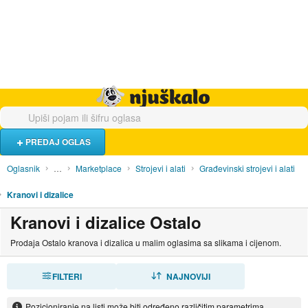
Hrana i piće
Turistički smještaj
Poslovi
Njuškalo naslovnica
PREDAJ OGLAS
Oglasnik
…
Marketplace
Strojevi i alati
Građevinski strojevi i alati
Kranovi i dizalice
Kranovi i dizalice Ostalo
Prodaja Ostalo kranova i dizalica u malim oglasima sa slikama i cijenom.
FILTERI
SORTIRAJ
NAJNOVIJI
Pozicioniranje na listi može biti određeno različitim parametrima.