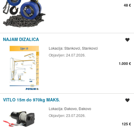
48 €
NAJAM DIZALICA
Spremi oglas
Lokacija:
Stankovci, Stankovci
Objavljen:
24.07.2026.
1.000 €
VITLO 15m do 970kg MAKS.
Spremi oglas
Lokacija:
Đakovo, Đakovo
Objavljen:
23.07.2026.
125 €