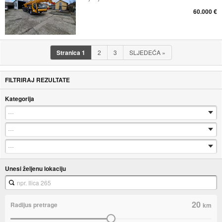
60.000 €
Stranica
1
2
3
SLJEDEĆA
»
FILTRIRAJ REZULTATE
Kategorija
Unesi željenu lokaciju
20
Radijus pretrage
km