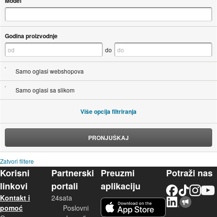
Model
Godina proizvodnje
do
Samo oglasi webshopova
Samo oglasi sa slikom
Više opcija filtriranja
PRONJUŠKAJ
Zatvori filtere
Korisni
Partnerski
Preuzmi
Potraži nas
linkovi
portali
aplikaciju
Facebook
TikTok
Instagram
YouTu
Kontakt i
24sata
LinkedIn
Njuškalo blog
iOS aplikacija
pomoć
Poslovni