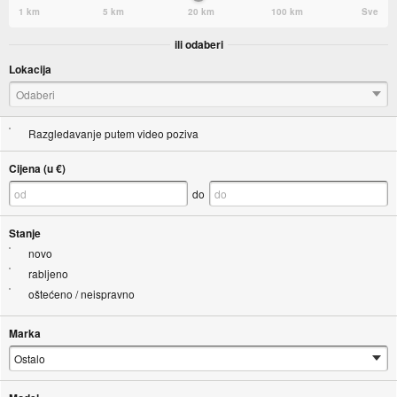
1 km
5 km
20 km
100 km
Sve
ili odaberi
Lokacija
Odaberi
Razgledavanje putem video poziva
Cijena (u €)
do
Stanje
novo
rabljeno
oštećeno / neispravno
Marka