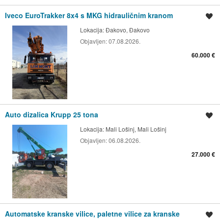
Iveco EuroTrakker 8x4 s MKG hidrauličnim kranom
Spremi oglas
Lokacija:
Đakovo, Đakovo
Objavljen:
07.08.2026.
60.000 €
Auto dizalica Krupp 25 tona
Spremi oglas
Lokacija:
Mali Lošinj, Mali Lošinj
Objavljen:
06.08.2026.
27.000 €
Automatske kranske vilice, paletne vilice za kranske
Spremi oglas