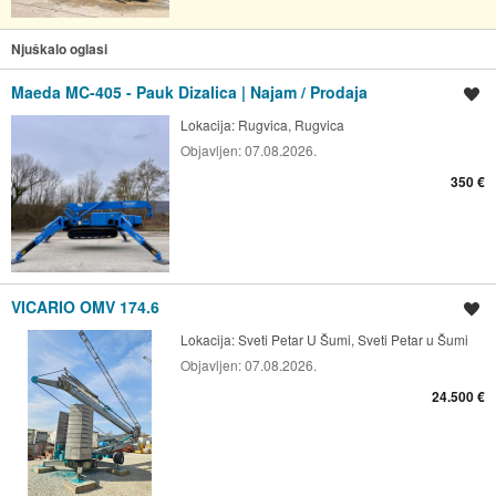
Njuškalo oglasi
Maeda MC-405 - Pauk Dizalica | Najam / Prodaja
Spremi oglas
Lokacija:
Rugvica, Rugvica
Objavljen:
07.08.2026.
350 €
VICARIO OMV 174.6
Spremi oglas
Lokacija:
Sveti Petar U Šumi, Sveti Petar u Šumi
Objavljen:
07.08.2026.
24.500 €