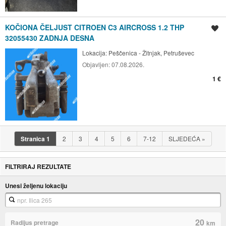
KOČIONA ČELJUST CITROEN C3 AIRCROSS 1.2 THP
Spremi oglas
32055430 ZADNJA DESNA
Lokacija:
Peščenica - Žitnjak, Petruševec
Objavljen:
07.08.2026.
1 €
Stranica
1
2
3
4
5
6
7-12
SLJEDEĆA
»
FILTRIRAJ REZULTATE
Unesi željenu lokaciju
20
Radijus pretrage
km