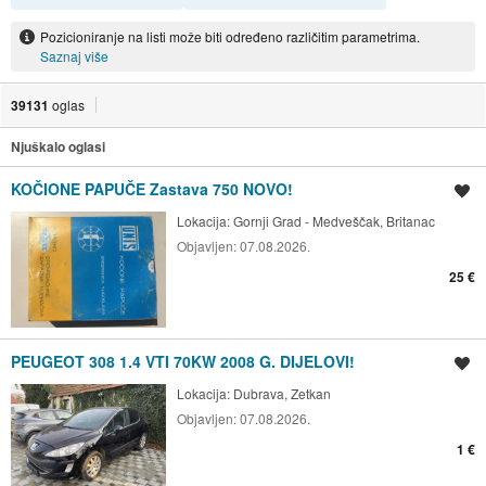
Pozicioniranje na listi može biti određeno različitim parametrima.
Saznaj više
39131
oglas
Njuškalo oglasi
KOČIONE PAPUČE Zastava 750 NOVO!
Spremi oglas
Lokacija:
Gornji Grad - Medveščak, Britanac
Objavljen:
07.08.2026.
25 €
PEUGEOT 308 1.4 VTI 70KW 2008 G. DIJELOVI!
Spremi oglas
Lokacija:
Dubrava, Zetkan
Objavljen:
07.08.2026.
1 €