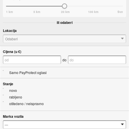
1 km
5 km
20 km
100 km
Sve
ili odaberi
Lokacija
Odaberi
Cijena (u €)
do
Samo PayProtect oglasi
Stanje
novo
rabljeno
oštećeno / neispravno
Marka vozila