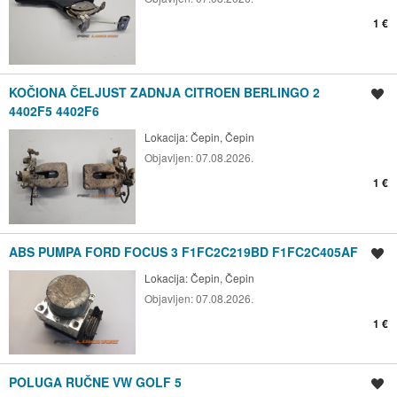
1 €
KOČIONA ČELJUST ZADNJA CITROEN BERLINGO 2
Spremi oglas
4402F5 4402F6
Lokacija:
Čepin, Čepin
Objavljen:
07.08.2026.
1 €
ABS PUMPA FORD FOCUS 3 F1FC2C219BD F1FC2C405AF
Spremi oglas
Lokacija:
Čepin, Čepin
Objavljen:
07.08.2026.
1 €
POLUGA RUČNE VW GOLF 5
Spremi oglas