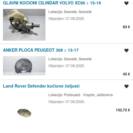
GLAVNI KOCIONI CILINDAR VOLVO XC90 > 15-19
Spremi oglas
Lokacija:
Sesvete, Sesvete
Objavljen:
07.08.2026.
83 €
ANKER PLOCA PEUGEOT 308 > 13-17
Spremi oglas
Lokacija:
Sesvete, Sesvete
Objavljen:
07.08.2026.
45 €
Land Rover Defender kočione čeljusti
Spremi oglas
Lokacija:
Podsused - Vrapče, Jačkovina
Objavljen:
07.08.2026.
132,72 €