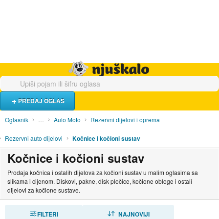
Hrana i piće
Turistički smještaj
Poslovi
Njuškalo naslovnica
PREDAJ OGLAS
Oglasnik
…
Auto Moto
Rezervni dijelovi i oprema
Rezervni auto dijelovi
Kočnice i kočioni sustav
Kočnice i kočioni sustav
Prodaja kočnica i ostalih dijelova za kočioni sustav u malim oglasima sa
slikama i cijenom. Diskovi, pakne, disk pločice, kočione obloge i ostali
dijelovi za kočione sustave.
FILTERI
SORTIRAJ
NAJNOVIJI