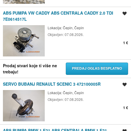
ABS PUMPA VW CADDY ABS CENTRALA CADDY 2.0 TDI
Spremi oglas
7E0614517L
Lokacija:
Čepin, Čepin
Objavljen:
07.08.2026.
1 €
Prodaj stvari koje ti više ne
PREDAJ OGLAS BESPLATNO
trebaju!
SERVO BUBANJ RENAULT SCENIC 3 472100005R
Spremi oglas
Lokacija:
Čepin, Čepin
Objavljen:
07.08.2026.
1 €
ABS PUMPA BMW 1 F21 ABS CENTRALA BMW 1 F21
Spremi oglas