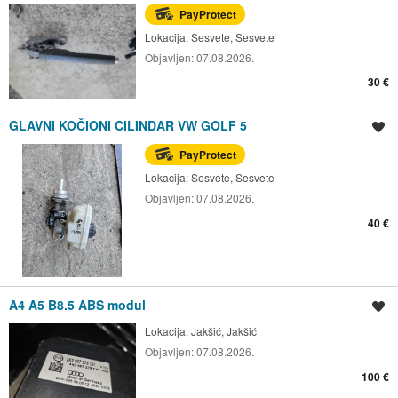
PayProtect
Lokacija:
Sesvete, Sesvete
Objavljen:
07.08.2026.
30 €
GLAVNI KOČIONI CILINDAR VW GOLF 5
Spremi oglas
PayProtect
Lokacija:
Sesvete, Sesvete
Objavljen:
07.08.2026.
40 €
A4 A5 B8.5 ABS modul
Spremi oglas
Lokacija:
Jakšić, Jakšić
Objavljen:
07.08.2026.
100 €