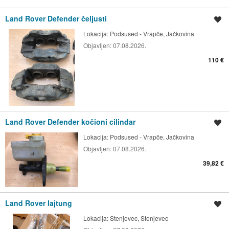
Land Rover Defender čeljusti
Spremi oglas
Lokacija:
Podsused - Vrapče, Jačkovina
Objavljen:
07.08.2026.
110 €
Land Rover Defender kočioni cilindar
Spremi oglas
Lokacija:
Podsused - Vrapče, Jačkovina
Objavljen:
07.08.2026.
39,82 €
Land Rover lajtung
Spremi oglas
Lokacija:
Stenjevec, Stenjevec