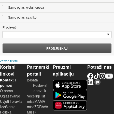
Samo oglasi webshopova
Samo oglasi sa slikom
Prodavač
PRONJUŠKAJ
Zatvori filtere
Korisni
Partnerski
Preuzmi
Potraži nas
linkovi
portali
aplikaciju
Facebook
TikTok
Instagram
YouTu
Kontakt i
24sata
LinkedIn
Njuškalo blog
iOS aplikacija
pomoć
Poslovni
O nama
dnevnik
Android aplikacija
Oglašavanje
Večernji list
Uvjeti i pravila
missMAMA
korištenja
missZDRAVA
Huawei aplikacija
Politika
Miss7