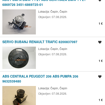
6869726 3451-6869725-01
Lokacija:
Čepin, Čepin
Objavljen:
07.08.2026.
1 €
SERVO BUBANJ RENAULT TRAFIC 8200837097
Spremi oglas
Lokacija:
Čepin, Čepin
Objavljen:
07.08.2026.
1 €
ABS CENTRALA PEUGEOT 206 ABS PUMPA 206
Spremi oglas
9632539480
Lokacija:
Čepin, Čepin
Objavljen:
07.08.2026.
1 €