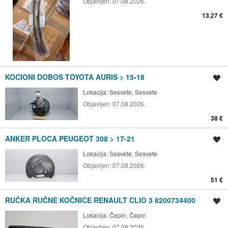
Objavljen:
07.08.2026.
13,27 €
KOCIONI DOBOS TOYOTA AURIS > 15-18
Spremi oglas
Lokacija:
Sesvete, Sesvete
Objavljen:
07.08.2026.
38 €
ANKER PLOCA PEUGEOT 308 > 17-21
Spremi oglas
Lokacija:
Sesvete, Sesvete
Objavljen:
07.08.2026.
51 €
RUČKA RUČNE KOČNICE RENAULT CLIO 3 8200734400
Spremi oglas
Lokacija:
Čepin, Čepin
Objavljen:
07.08.2026.