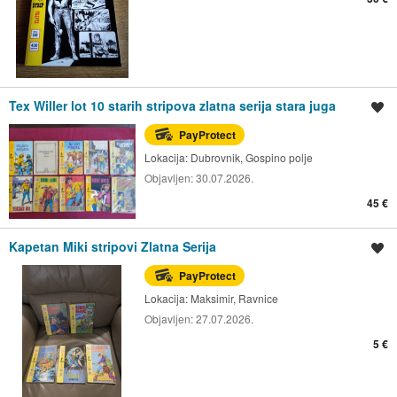
Tex Willer lot 10 starih stripova zlatna serija stara juga
Spremi oglas
PayProtect
Lokacija:
Dubrovnik, Gospino polje
Objavljen:
30.07.2026.
45 €
Kapetan Miki stripovi Zlatna Serija
Spremi oglas
PayProtect
Lokacija:
Maksimir, Ravnice
Objavljen:
27.07.2026.
5 €