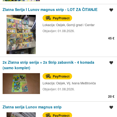
Zlatna Serija I Lunov magnus strip - LOT ZA ČITANJE
Spremi oglas
PayProtect
Lokacija:
Osijek, Gornji grad / Centar
Objavljen:
01.08.2026.
45 €
2x Zlatna strip serija + 2x Strip zabavnik - 4 komada
Spremi oglas
(samo komplet)
PayProtect
Lokacija:
Osijek, Vij. Ivana Meštrovića
Objavljen:
01.08.2026.
20 €
Zlatna serija Lunov magnus strip
Spremi oglas
PayProtect