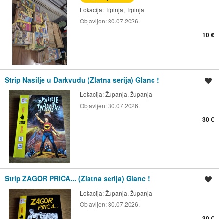
Lokacija:
Trpinja, Trpinja
Objavljen:
30.07.2026.
10 €
Strip Nasilje u Darkvudu (Zlatna serija) Glanc !
Spremi oglas
Lokacija:
Županja, Županja
Objavljen:
30.07.2026.
30 €
Strip ZAGOR PRIČA... (Zlatna serija) Glanc !
Spremi oglas
Lokacija:
Županja, Županja
Objavljen:
30.07.2026.
30 €