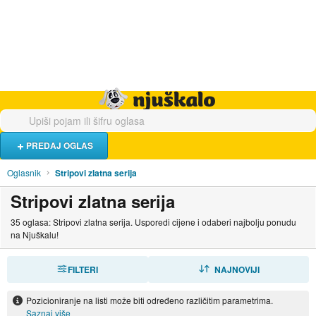
Hrana i piće
Turistički smještaj
Poslovi
Njuškalo naslovnica
PREDAJ OGLAS
Oglasnik
Stripovi zlatna serija
Stripovi zlatna serija
35 oglasa: Stripovi zlatna serija. Usporedi cijene i odaberi najbolju ponudu
na Njuškalu!
FILTERI
SORTIRAJ
NAJNOVIJI
Pozicioniranje na listi može biti određeno različitim parametrima.
Saznaj više