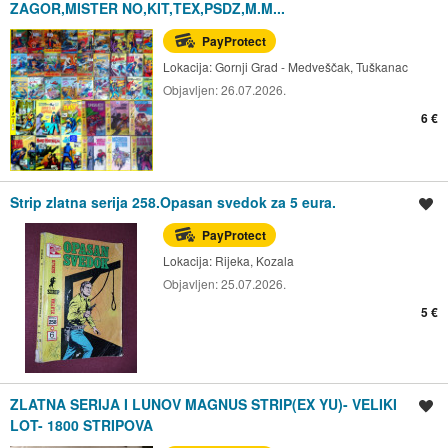
ZAGOR,MISTER NO,KIT,TEX,PSDZ,M.M...
PayProtect
Lokacija:
Gornji Grad - Medveščak, Tuškanac
Objavljen:
26.07.2026.
6 €
Strip zlatna serija 258.Opasan svedok za 5 eura.
Spremi oglas
PayProtect
Lokacija:
Rijeka, Kozala
Objavljen:
25.07.2026.
5 €
ZLATNA SERIJA I LUNOV MAGNUS STRIP(EX YU)- VELIKI
Spremi oglas
LOT- 1800 STRIPOVA