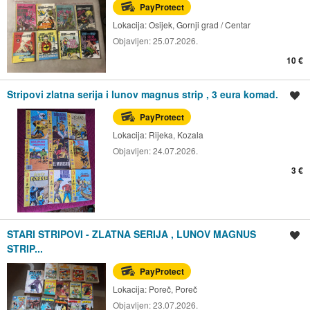
PayProtect
Lokacija:
Osijek, Gornji grad / Centar
Objavljen:
25.07.2026.
10 €
Stripovi zlatna serija i lunov magnus strip , 3 eura komad.
Spremi oglas
PayProtect
Lokacija:
Rijeka, Kozala
Objavljen:
24.07.2026.
3 €
STARI STRIPOVI - ZLATNA SERIJA , LUNOV MAGNUS
Spremi oglas
STRIP...
PayProtect
Lokacija:
Poreč, Poreč
Objavljen:
23.07.2026.