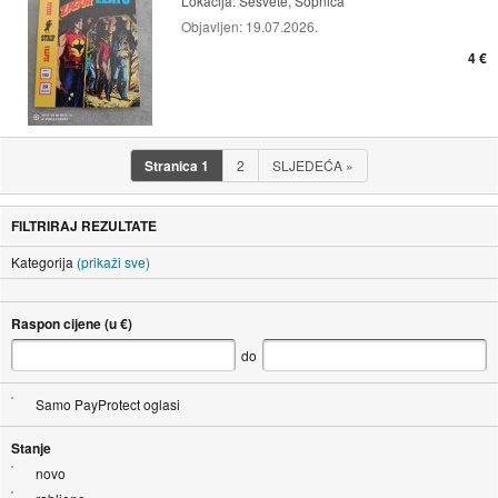
Lokacija:
Sesvete, Sopnica
Objavljen:
19.07.2026.
4 €
Stranica
1
2
SLJEDEĆA
»
FILTRIRAJ REZULTATE
Kategorija
(prikaži sve)
Raspon cijene (u €)
do
Samo PayProtect oglasi
Stanje
novo