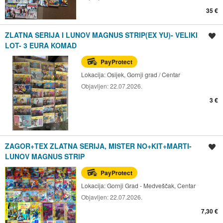
35 €
ZLATNA SERIJA I LUNOV MAGNUS STRIP(EX YU)- VELIKI
Spremi oglas
LOT- 3 EURA KOMAD
PayProtect
Lokacija:
Osijek, Gornji grad / Centar
Objavljen:
22.07.2026.
3 €
ZAGOR+TEX ZLATNA SERIJA, MISTER NO+KIT+MARTI-
Spremi oglas
LUNOV MAGNUS STRIP
PayProtect
Lokacija:
Gornji Grad - Medveščak, Centar
Objavljen:
22.07.2026.
7,30 €