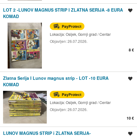
LOT 2 -LUNOV MAGNUS STRIP I ZLATNA SERIJA -8 EURA
Spremi oglas
KOMAD
PayProtect
Lokacija:
Osijek, Gornji grad / Centar
Objavljen:
26.07.2026.
8 €
Zlatna Serija I Lunov magnus strip - LOT -10 EURA
Spremi oglas
KOMAD
PayProtect
Lokacija:
Osijek, Gornji grad / Centar
Objavljen:
26.07.2026.
10 €
LUNOV MAGNUS STRIP i ZLATNA SERIJA-
Spremi oglas