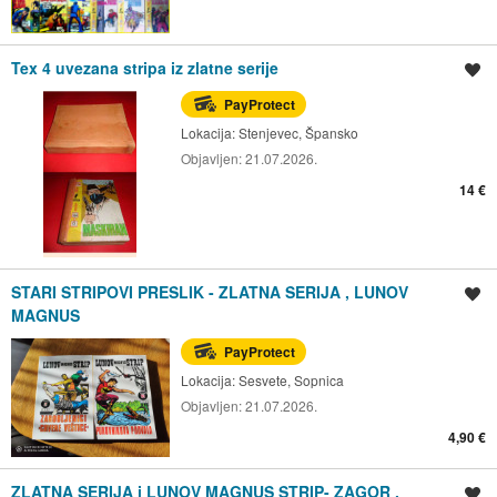
Tex 4 uvezana stripa iz zlatne serije
Spremi oglas
PayProtect
Lokacija:
Stenjevec, Špansko
Objavljen:
21.07.2026.
14 €
STARI STRIPOVI PRESLIK - ZLATNA SERIJA , LUNOV
Spremi oglas
MAGNUS
PayProtect
Lokacija:
Sesvete, Sopnica
Objavljen:
21.07.2026.
4,90 €
ZLATNA SERIJA i LUNOV MAGNUS STRIP- ZAGOR ,
Spremi oglas