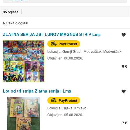
35
oglasa
Njuškalo oglasi
ZLATNA SERIJA ZS i LUNOV MAGNUS STRIP Lms
Spremi oglas
PayProtect
Lokacija:
Gornji Grad - Medveščak, Medveščak
Objavljen:
06.08.2026.
8 €
Lot od tri stripa Zlatna serija i Lms
Spremi oglas
PayProtect
Lokacija:
Rijeka, Krnjevo
Objavljen:
05.08.2026.
7 €