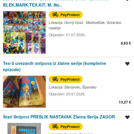
BLEK,MARK,TEX,KIT, M. No..
PayProtect
Lokacija:
Gornji Grad - Medveščak, Voćarsko
naselje
Objavljen:
21.07.2026.
8,63 €
Tex-5 uvezanih stripova iz zlatne serije (kompletne
Spremi oglas
epizode)
PayProtect
Lokacija:
Stenjevec, Špansko
Objavljen:
20.07.2026.
13,27 €
Stari Stripovi PRESLIK NASTAVAK Zlatna Serija ZAGOR
Spremi oglas
PayProtect