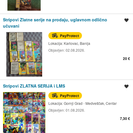
Stripovi Zlatne serije na prodaju, uglavnom odlično
Spremi oglas
učuvani
PayProtect
Lokacija:
Karlovac, Banija
Objavljen:
02.08.2026.
20 €
Stripovi ZLATNA SERIJA i LMS
Spremi oglas
PayProtect
Lokacija:
Gornji Grad - Medveščak, Centar
Objavljen:
01.08.2026.
7,30 €