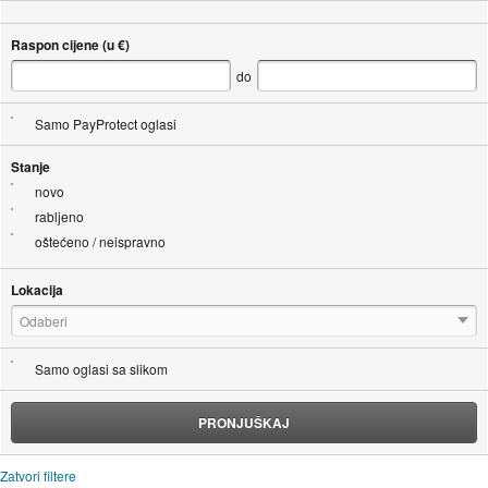
Raspon cijene (u €)
do
Samo PayProtect oglasi
Stanje
novo
rabljeno
oštećeno / neispravno
Lokacija
Odaberi
Samo oglasi sa slikom
PRONJUŠKAJ
Zatvori filtere