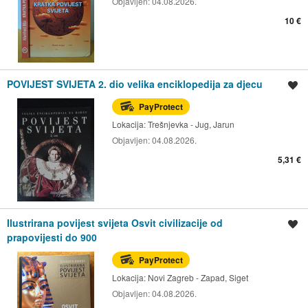
Objavljen:
04.08.2026.
10 €
POVIJEST SVIJETA 2. dio velika enciklopedija za djecu
Spremi oglas
PayProtect
Lokacija:
Trešnjevka - Jug, Jarun
Objavljen:
04.08.2026.
5,31 €
Ilustrirana povijest svijeta Osvit civilizacije od
Spremi oglas
prapovijesti do 900
PayProtect
Lokacija:
Novi Zagreb - Zapad, Siget
Objavljen:
04.08.2026.