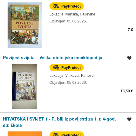
PayProtect
Lokacija:
Ivanska, Paljevine
Objavljen:
05.08.2026.
7 €
Povijest svijeta – Velika obiteljska enciklopedija
Spremi oglas
PayProtect
Lokacija:
Vinkovci, Kanovci
Objavljen:
05.08.2026.
13,50 €
HRVATSKA I SVIJET 1 - R. bilj iz povijesti za 1. r. 4-god.
Spremi oglas
str. škola
PayProtect