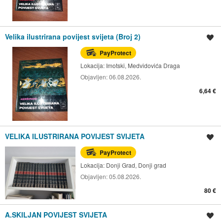
Velika ilustrirana povijest svijeta (Broj 2)
Spremi oglas
PayProtect
Lokacija:
Imotski, Medvidovića Draga
Objavljen:
06.08.2026.
6,64 €
VELIKA ILUSTRIRANA POVIJEST SVIJETA
Spremi oglas
PayProtect
Lokacija:
Donji Grad, Donji grad
Objavljen:
05.08.2026.
80 €
A.SKILJAN POVIJEST SVIJETA
Spremi oglas