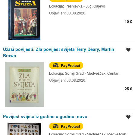
Lokacija:
Trešnjevka - Jug, Gajevo
Objavljen:
03.08.2026.
10 €
Užasi povijesti: Zla povijest svijeta Terry Deary, Martin
Spremi oglas
Brown
PayProtect
Lokacija:
Gornji Grad - Medveščak, Centar
Objavljen:
03.08.2026.
25 €
Povijest svijeta iz godine u godinu, novo
Spremi oglas
PayProtect
Lokacija:
Gornji Grad - Medveščak, Medveščak