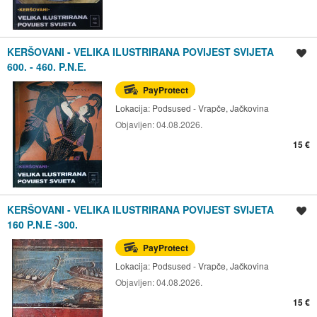
KERŠOVANI - VELIKA ILUSTRIRANA POVIJEST SVIJETA
Spremi oglas
600. - 460. P.N.E.
PayProtect
Lokacija:
Podsused - Vrapče, Jačkovina
Objavljen:
04.08.2026.
15 €
KERŠOVANI - VELIKA ILUSTRIRANA POVIJEST SVIJETA
Spremi oglas
160 P.N.E -300.
PayProtect
Lokacija:
Podsused - Vrapče, Jačkovina
Objavljen:
04.08.2026.
15 €