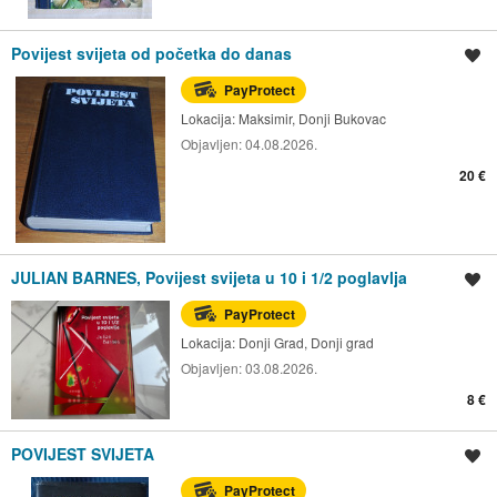
Povijest svijeta od početka do danas
Spremi oglas
PayProtect
Lokacija:
Maksimir, Donji Bukovac
Objavljen:
04.08.2026.
20 €
JULIAN BARNES, Povijest svijeta u 10 i 1/2 poglavlja
Spremi oglas
PayProtect
Lokacija:
Donji Grad, Donji grad
Objavljen:
03.08.2026.
8 €
POVIJEST SVIJETA
Spremi oglas
PayProtect