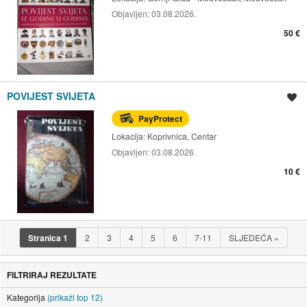
Objavljen:
03.08.2026.
50 €
POVIJEST SVIJETA
Spremi oglas
PayProtect
Lokacija:
Koprivnica, Centar
Objavljen:
03.08.2026.
10 €
Stranica
1
2
3
4
5
6
7-11
SLJEDEĆA
»
FILTRIRAJ REZULTATE
Kategorija
(prikaži top 12)