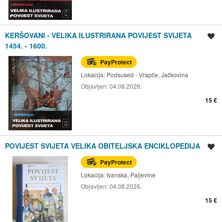
KERŠOVANI - VELIKA ILUSTRIRANA POVIJEST SVIJETA
Spremi oglas
1454. - 1600.
PayProtect
Lokacija:
Podsused - Vrapče, Jačkovina
Objavljen:
04.08.2026.
15 €
POVIJEST SVIJETA VELIKA OBITELJSKA ENCIKLOPEDIJA
Spremi oglas
PayProtect
Lokacija:
Ivanska, Paljevine
Objavljen:
04.08.2026.
15 €