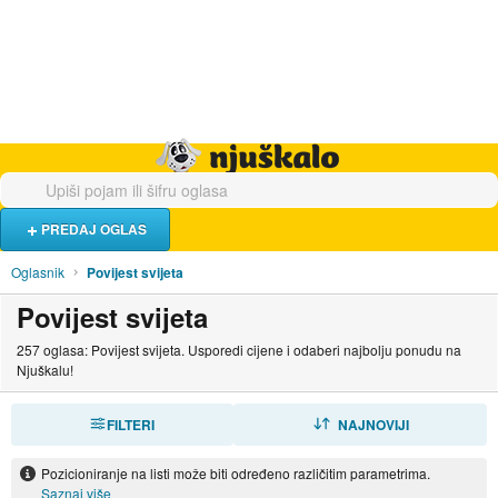
Hrana i piće
Turistički smještaj
Poslovi
Njuškalo naslovnica
PREDAJ OGLAS
Oglasnik
Povijest svijeta
Povijest svijeta
257 oglasa: Povijest svijeta. Usporedi cijene i odaberi najbolju ponudu na
Njuškalu!
FILTERI
SORTIRAJ
NAJNOVIJI
Pozicioniranje na listi može biti određeno različitim parametrima.
Saznaj više