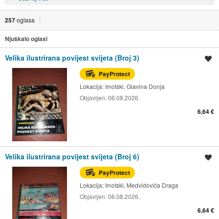
257
oglasa
Njuškalo oglasi
Velika ilustrirana povijest svijeta (Broj 3)
Spremi oglas
PayProtect
Lokacija:
Imotski, Glavina Donja
Objavljen:
06.08.2026.
6,64 €
Velika ilustrirana povijest svijeta (Broj 6)
Spremi oglas
PayProtect
Lokacija:
Imotski, Medvidovića Draga
Objavljen:
06.08.2026.
6,64 €