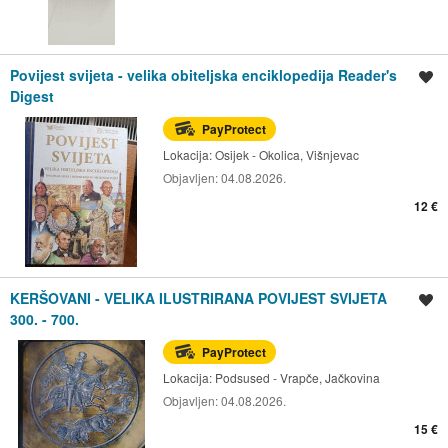
Povijest svijeta - velika obiteljska enciklopedija Reader's
Spremi oglas
Digest
PayProtect
Lokacija:
Osijek - Okolica, Višnjevac
Objavljen:
04.08.2026.
12 €
KERŠOVANI - VELIKA ILUSTRIRANA POVIJEST SVIJETA
Spremi oglas
300. - 700.
PayProtect
Lokacija:
Podsused - Vrapče, Jačkovina
Objavljen:
04.08.2026.
15 €