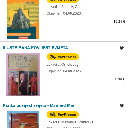
Lokacija:
Šibenik, Grad
Objavljen:
04.08.2026.
13,25 €
ILUSTRIRANA POVIJEST SVIJETA
Spremi oglas
PayProtect
Lokacija:
Osijek, Jug II
Objavljen:
04.08.2026.
3,98 €
Kratka povijest svijeta - Manfred Mai
Spremi oglas
PayProtect
Lokacija:
Makarska, Makarska