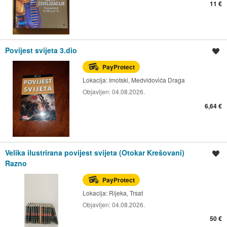
11 €
Povijest svijeta 3.dio
Spremi oglas
PayProtect
Lokacija:
Imotski, Medvidovića Draga
Objavljen:
04.08.2026.
6,64 €
Velika ilustrirana povijest svijeta (Otokar Krešovani)
Spremi oglas
Razno
PayProtect
Lokacija:
Rijeka, Trsat
Objavljen:
04.08.2026.
50 €