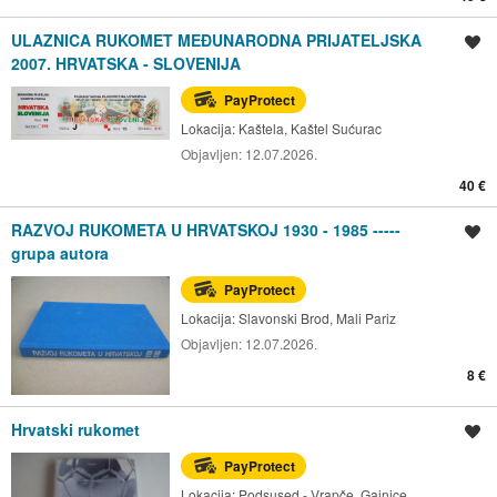
ULAZNICA RUKOMET MEĐUNARODNA PRIJATELJSKA
Spremi oglas
2007. HRVATSKA - SLOVENIJA
PayProtect
Lokacija:
Kaštela, Kaštel Sućurac
Objavljen:
12.07.2026.
40 €
RAZVOJ RUKOMETA U HRVATSKOJ 1930 - 1985 -----
Spremi oglas
grupa autora
PayProtect
Lokacija:
Slavonski Brod, Mali Pariz
Objavljen:
12.07.2026.
8 €
Hrvatski rukomet
Spremi oglas
PayProtect
Lokacija:
Podsused - Vrapče, Gajnice