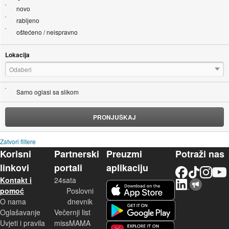
novo
rabljeno
oštećeno / neispravno
Lokacija
Odaberi
Samo oglasi sa slikom
PRONJUŠKAJ
Zatvori filtere
Korisni
Partnerski
Preuzmi
Potraži nas
linkovi
portali
aplikaciju
Facebook
TikTok
Instagram
YouTu
Kontakt i
24sata
LinkedIn
Njuškalo blog
iOS aplikacija
pomoć
Poslovni
O nama
dnevnik
Android aplikacija
Oglašavanje
Večernji list
Uvjeti i pravila
missMAMA