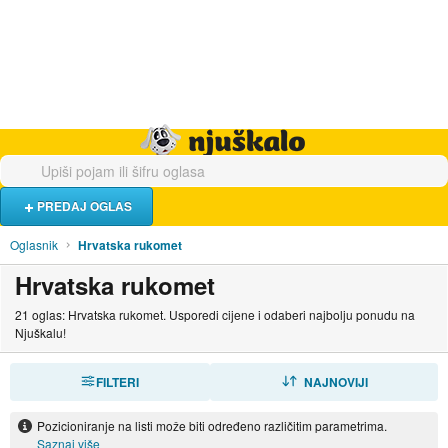
Hrana i piće
Turistički smještaj
Poslovi
Njuškalo naslovnica
PREDAJ OGLAS
Oglasnik
Hrvatska rukomet
Hrvatska rukomet
21 oglas: Hrvatska rukomet. Usporedi cijene i odaberi najbolju ponudu na
Njuškalu!
FILTERI
SORTIRAJ
NAJNOVIJI
Pozicioniranje na listi može biti određeno različitim parametrima.
Saznaj više