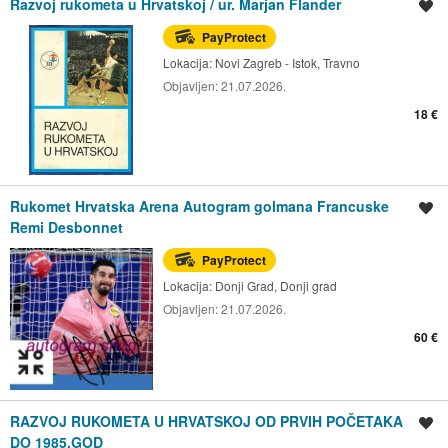
Razvoj rukometa u Hrvatskoj / ur. Marjan Flander
Spremi oglas
PayProtect
Lokacija:
Novi Zagreb - Istok, Travno
Objavljen:
21.07.2026.
18 €
Rukomet Hrvatska Arena Autogram golmana Francuske
Spremi oglas
Remi Desbonnet
PayProtect
Lokacija:
Donji Grad, Donji grad
Objavljen:
21.07.2026.
60 €
RAZVOJ RUKOMETA U HRVATSKOJ OD PRVIH POČETAKA
Spremi oglas
DO 1985.GOD