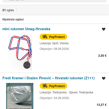
21
oglas
Njuškalo oglasi
mini rukomet Umag-Hrvatska
Spremi oglas
PayProtect
Lokacija:
Split, Visoka
Objavljen:
08.08.2026.
2,50 €
Fredi Kramer i Dražen Pinević – Hrvatski rukomet (Z111)
Spremi oglas
PayProtect
Lokacija:
Trešnjevka - Sjever, Trešnjevka
Objavljen:
04.08.2026.
13,27 €