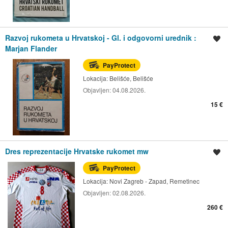
Razvoj rukometa u Hrvatskoj - Gl. i odgovorni urednik :
Spremi oglas
Marjan Flander
PayProtect
Lokacija:
Belišće, Belišće
Objavljen:
04.08.2026.
15 €
Dres reprezentacije Hrvatske rukomet mw
Spremi oglas
PayProtect
Lokacija:
Novi Zagreb - Zapad, Remetinec
Objavljen:
02.08.2026.
260 €