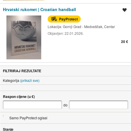
Hrvatski rukomet | Croatian handball
Spremi oglas
PayProtect
Lokacija:
Gornji Grad - Medveščak, Centar
Objavljen:
22.01.2026.
20 €
FILTRIRAJ REZULTATE
Kategorija
(prikaži sve)
Raspon cijene (u €)
do
Samo PayProtect oglasi
Stanje