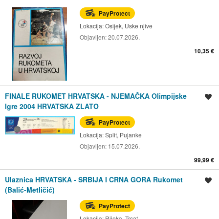
PayProtect
Lokacija:
Osijek, Uske njive
Objavljen:
20.07.2026.
10,35 €
FINALE RUKOMET HRVATSKA - NJEMAČKA Olimpijske
Spremi oglas
Igre 2004 HRVATSKA ZLATO
PayProtect
Lokacija:
Split, Pujanke
Objavljen:
15.07.2026.
99,99 €
Ulaznica HRVATSKA - SRBIJA I CRNA GORA Rukomet
Spremi oglas
(Balić-Metličić)
PayProtect
Lokacija:
Rijeka, Trsat