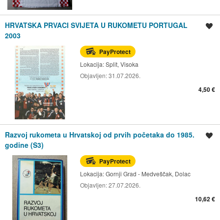
HRVATSKA PRVACI SVIJETA U RUKOMETU PORTUGAL
Spremi oglas
2003
PayProtect
Lokacija:
Split, Visoka
Objavljen:
31.07.2026.
4,50 €
Razvoj rukometa u Hrvatskoj od prvih početaka do 1985.
Spremi oglas
godine (S3)
PayProtect
Lokacija:
Gornji Grad - Medveščak, Dolac
Objavljen:
27.07.2026.
10,62 €