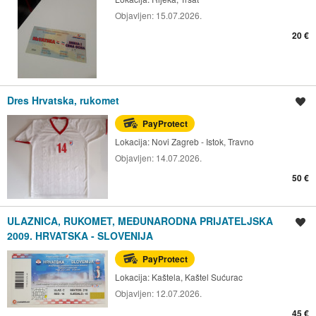
Objavljen:
15.07.2026.
20 €
Dres Hrvatska, rukomet
Spremi oglas
PayProtect
Lokacija:
Novi Zagreb - Istok, Travno
Objavljen:
14.07.2026.
50 €
ULAZNICA, RUKOMET, MEĐUNARODNA PRIJATELJSKA
Spremi oglas
2009. HRVATSKA - SLOVENIJA
PayProtect
Lokacija:
Kaštela, Kaštel Sućurac
Objavljen:
12.07.2026.
45 €