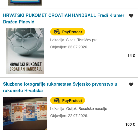
HRVATSKI RUKOMET CROATIAN HANDBALL Fredi Kramer
Spremi oglas
Dražen Pinević
PayProtect
Lokacija:
Sisak, Tomićev put
Objavljen:
23.07.2026.
14 €
Sluzbene fotografije rukometasa Svjetsko prvenstvo u
Spremi oglas
rukometu Hrvatska
PayProtect
Lokacija:
Osijek, Bosutsko naselje
Objavljen:
22.07.2026.
100 €