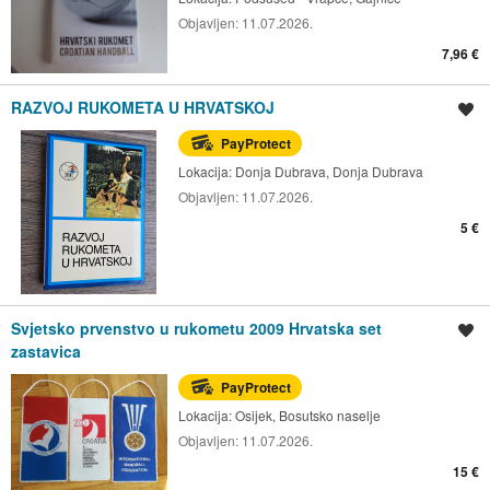
Objavljen:
11.07.2026.
7,96 €
RAZVOJ RUKOMETA U HRVATSKOJ
Spremi oglas
PayProtect
Lokacija:
Donja Dubrava, Donja Dubrava
Objavljen:
11.07.2026.
5 €
Svjetsko prvenstvo u rukometu 2009 Hrvatska set
Spremi oglas
zastavica
PayProtect
Lokacija:
Osijek, Bosutsko naselje
Objavljen:
11.07.2026.
15 €