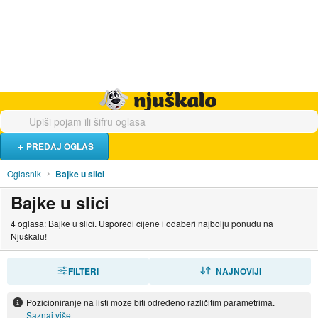
Hrana i piće
Turistički smještaj
Poslovi
Njuškalo naslovnica
PREDAJ OGLAS
Oglasnik
Bajke u slici
Bajke u slici
4 oglasa: Bajke u slici. Usporedi cijene i odaberi najbolju ponudu na
Njuškalu!
FILTERI
SORTIRAJ
NAJNOVIJI
Pozicioniranje na listi može biti određeno različitim parametrima.
Saznaj više