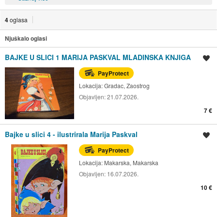
4
oglasa
Njuškalo oglasi
BAJKE U SLICI 1 MARIJA PASKVAL MLADINSKA KNJIGA
Spremi oglas
PayProtect
Lokacija:
Gradac, Zaostrog
Objavljen:
21.07.2026.
7 €
Bajke u slici 4 - ilustrirala Marija Paskval
Spremi oglas
PayProtect
Lokacija:
Makarska, Makarska
Objavljen:
16.07.2026.
10 €