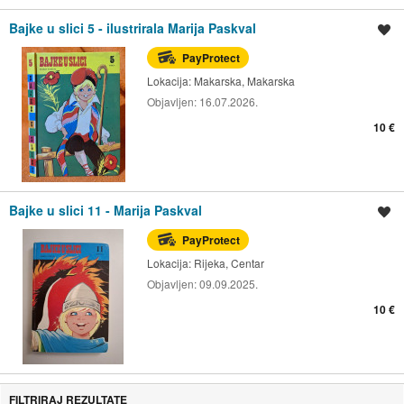
Bajke u slici 5 - ilustrirala Marija Paskval
Spremi oglas
PayProtect
Lokacija:
Makarska, Makarska
Objavljen:
16.07.2026.
10 €
Bajke u slici 11 - Marija Paskval
Spremi oglas
PayProtect
Lokacija:
Rijeka, Centar
Objavljen:
09.09.2025.
10 €
FILTRIRAJ REZULTATE