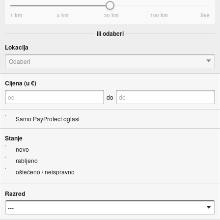
1 km
5 km
20 km
100 km
Sve
ili odaberi
Lokacija
Odaberi
Cijena (u €)
do
Samo PayProtect oglasi
Stanje
novo
rabljeno
oštećeno / neispravno
Razred