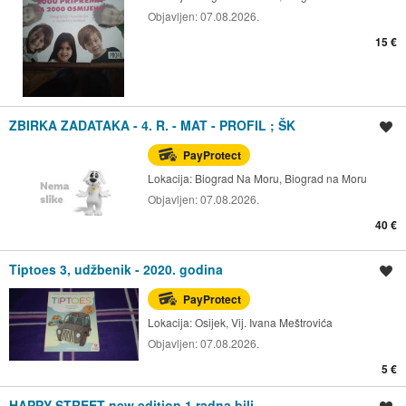
Objavljen:
07.08.2026.
15 €
ZBIRKA ZADATAKA - 4. R. - MAT - PROFIL ; ŠK
Spremi oglas
PayProtect
Lokacija:
Biograd Na Moru, Biograd na Moru
Objavljen:
07.08.2026.
40 €
Tiptoes 3, udžbenik - 2020. godina
Spremi oglas
PayProtect
Lokacija:
Osijek, Vij. Ivana Meštrovića
Objavljen:
07.08.2026.
5 €
HAPPY STREET new edition 1 radna bilj.