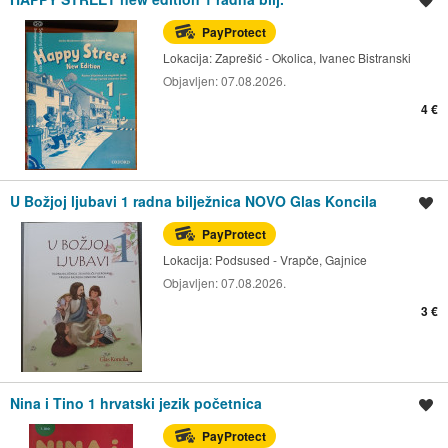
Spremi oglas
PayProtect
Lokacija:
Zaprešić - Okolica, Ivanec Bistranski
Objavljen:
07.08.2026.
4 €
U Božjoj ljubavi 1 radna bilježnica NOVO Glas Koncila
Spremi oglas
PayProtect
Lokacija:
Podsused - Vrapče, Gajnice
Objavljen:
07.08.2026.
3 €
Nina i Tino 1 hrvatski jezik početnica
Spremi oglas
PayProtect