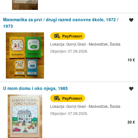
Matematika za prvi / drugi razred osnovne škole, 1972 /
Spremi oglas
1973
PayProtect
Lokacija:
Gornji Grad - Medveščak, Šalata
Objavljen:
07.08.2026.
10 €
U mom domu i oko njega, 1985
Spremi oglas
PayProtect
Lokacija:
Gornji Grad - Medveščak, Šalata
Objavljen:
07.08.2026.
20 €