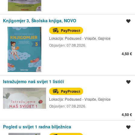
Knjigomjer 3, Školska knjiga, NOVO
Spremi oglas
PayProtect
Lokacija:
Podsused - Vrapče, Gajnice
Objavljen:
07.08.2026.
4,50 €
Istražujemo naš svijet 1 listići
Spremi oglas
PayProtect
Lokacija:
Podsused - Vrapče, Gajnice
Objavljen:
07.08.2026.
4,50 €
Pogled u svijet 1 radna bilježnica
Spremi oglas