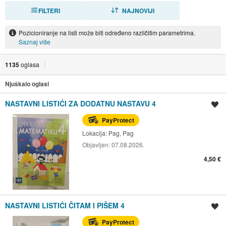
FILTERI
SORTIRAJ
NAJNOVIJI
Pozicioniranje na listi može biti određeno različitim parametrima.
Saznaj više
1135
oglasa
Njuškalo oglasi
NASTAVNI LISTIĆI ZA DODATNU NASTAVU 4
Spremi oglas
PayProtect
Lokacija:
Pag, Pag
Objavljen:
07.08.2026.
4,50 €
NASTAVNI LISTIĆI ČITAM I PIŠEM 4
Spremi oglas
PayProtect