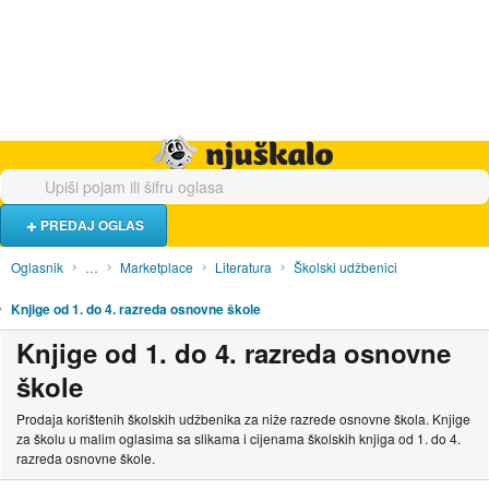
Hrana i piće
Turistički smještaj
Poslovi
Njuškalo naslovnica
PREDAJ OGLAS
Oglasnik
…
Marketplace
Literatura
Školski udžbenici
Knjige od 1. do 4. razreda osnovne škole
Knjige od 1. do 4. razreda osnovne
škole
Prodaja korištenih školskih udžbenika za niže razrede osnovne škola. Knjige
za školu u malim oglasima sa slikama i cijenama školskih knjiga od 1. do 4.
razreda osnovne škole.