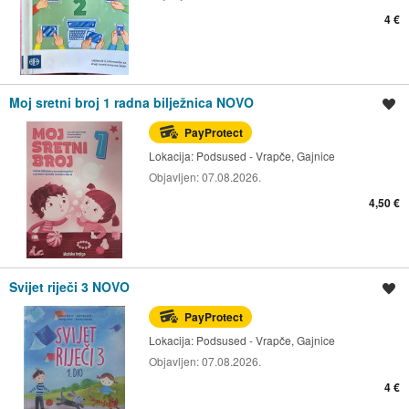
4 €
Moj sretni broj 1 radna bilježnica NOVO
Spremi oglas
PayProtect
Lokacija:
Podsused - Vrapče, Gajnice
Objavljen:
07.08.2026.
4,50 €
Svijet riječi 3 NOVO
Spremi oglas
PayProtect
Lokacija:
Podsused - Vrapče, Gajnice
Objavljen:
07.08.2026.
4 €