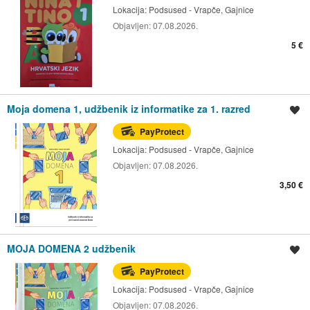
Lokacija:
Podsused - Vrapče, Gajnice
Objavljen:
07.08.2026.
5 €
Moja domena 1, udžbenik iz informatike za 1. razred
Spremi oglas
PayProtect
Lokacija:
Podsused - Vrapče, Gajnice
Objavljen:
07.08.2026.
3,50 €
MOJA DOMENA 2 udžbenik
Spremi oglas
PayProtect
Lokacija:
Podsused - Vrapče, Gajnice
Objavljen:
07.08.2026.