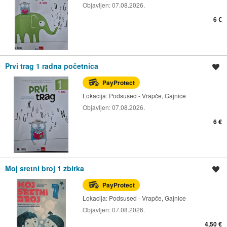
Objavljen:
07.08.2026.
6 €
Prvi trag 1 radna početnica
Spremi oglas
PayProtect
Lokacija:
Podsused - Vrapče, Gajnice
Objavljen:
07.08.2026.
6 €
Moj sretni broj 1 zbirka
Spremi oglas
PayProtect
Lokacija:
Podsused - Vrapče, Gajnice
Objavljen:
07.08.2026.
4,50 €