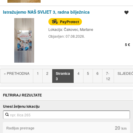
Istražujemo NAŠ SVIJET 3, radna bilježnica
Spremi oglas
PayProtect
Lokacija:
Čakovec, Martane
Objavljen:
07.08.2026.
5 €
«
PRETHODNA
1
2
Stranica
4
5
6
7-
SLJEDE
3
12
FILTRIRAJ REZULTATE
Unesi željenu lokaciju
20
Radijus pretrage
km