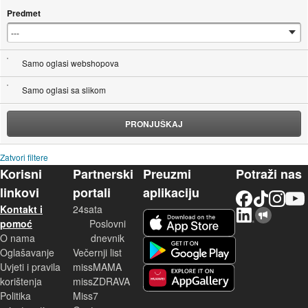
Predmet
Samo oglasi webshopova
Samo oglasi sa slikom
PRONJUŠKAJ
Zatvori filtere
Korisni
Partnerski
Preuzmi
Potraži nas
linkovi
portali
aplikaciju
Facebook
TikTok
Instagram
YouTu
Kontakt i
24sata
LinkedIn
Njuškalo blog
iOS aplikacija
pomoć
Poslovni
O nama
dnevnik
Android aplikacija
Oglašavanje
Večernji list
Uvjeti i pravila
missMAMA
korištenja
missZDRAVA
Huawei aplikacija
Politika
Miss7