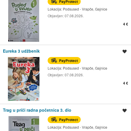
PayProtect
Lokacija:
Podsused - Vrapče, Gajnice
Objavljen:
07.08.2026.
4 €
Eureka 3 udžbenik
Spremi oglas
PayProtect
Lokacija:
Podsused - Vrapče, Gajnice
Objavljen:
07.08.2026.
4 €
Trag u priči radna početnica 3. dio
Spremi oglas
PayProtect
Lokacija:
Podsused - Vrapče, Gajnice