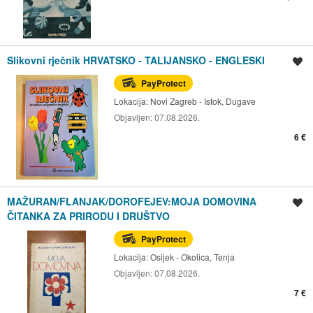
Slikovni rječnik HRVATSKO - TALIJANSKO - ENGLESKI
Spremi oglas
PayProtect
Lokacija:
Novi Zagreb - Istok, Dugave
Objavljen:
07.08.2026.
6 €
MAŽURAN/FLANJAK/DOROFEJEV:MOJA DOMOVINA
Spremi oglas
ČITANKA ZA PRIRODU I DRUŠTVO
PayProtect
Lokacija:
Osijek - Okolica, Tenja
Objavljen:
07.08.2026.
7 €