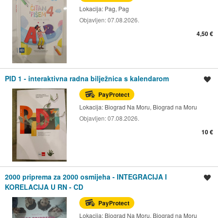
Lokacija:
Pag, Pag
Objavljen:
07.08.2026.
4,50 €
PID 1 - interaktivna radna bilježnica s kalendarom
Spremi oglas
PayProtect
Lokacija:
Biograd Na Moru, Biograd na Moru
Objavljen:
07.08.2026.
10 €
2000 priprema za 2000 osmijeha - INTEGRACIJA I
Spremi oglas
KORELACIJA U RN - CD
PayProtect
Lokacija:
Biograd Na Moru, Biograd na Moru