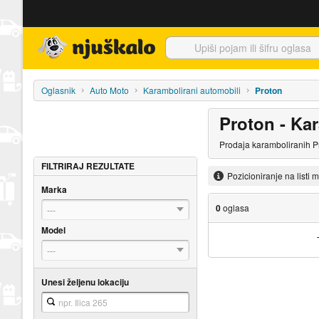
Njuškalo naslovnica
Oglasnik
Auto Moto
Karambolirani automobili
Proton
Proton - Ka
Prodaja karamboliranih Pr
FILTRIRAJ REZULTATE
Pozicioniranje na listi 
Marka
0
oglasa
---
Model
---
Unesi željenu lokaciju