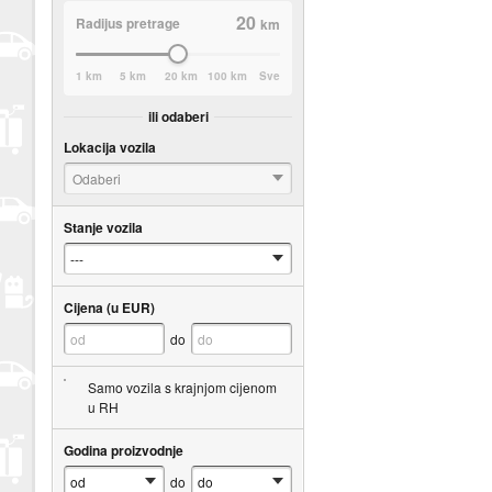
20
Radijus pretrage
km
1 km
5 km
20 km
100 km
Sve
ili odaberi
Lokacija vozila
Odaberi
Stanje vozila
Cijena (u EUR)
do
Samo vozila s krajnjom cijenom
u RH
Godina proizvodnje
do