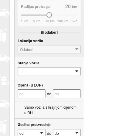
20
Radijus pretrage
km
1 km
5 km
20 km
100 km
Sve
ili odaberi
Lokacija vozila
Odaberi
Stanje vozila
Cijena (u EUR)
do
Samo vozila s krajnjom cijenom
u RH
Godina proizvodnje
do