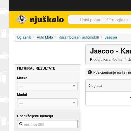
Njuškalo naslovnica
Oglasnik
Auto Moto
Karambolirani automobili
Jaecoo
Jaecoo - Ka
Prodaja karamboliranih J
FILTRIRAJ REZULTATE
Pozicioniranje na listi 
Marka
0
oglasa
---
Model
---
Unesi željenu lokaciju