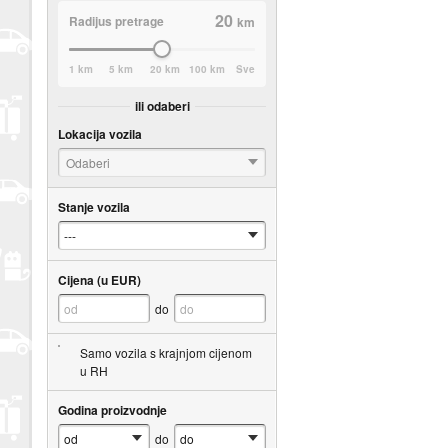
20
Radijus pretrage
km
1 km
5 km
20 km
100 km
Sve
ili odaberi
Lokacija vozila
Odaberi
Stanje vozila
Cijena (u EUR)
do
Samo vozila s krajnjom cijenom
u RH
Godina proizvodnje
do