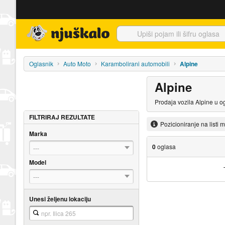
Njuškalo naslovnica
Oglasnik
Auto Moto
Karambolirani automobili
Alpine
Alpine
Prodaja vozila Alpine u o
FILTRIRAJ REZULTATE
Pozicioniranje na listi 
Marka
0
oglasa
---
Model
---
Unesi željenu lokaciju