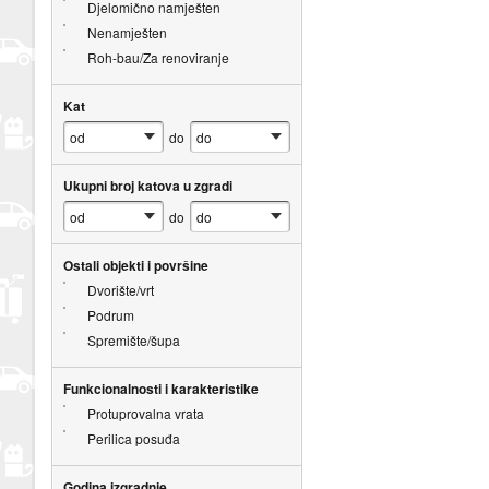
Djelomično namješten
Nenamješten
Roh-bau/Za renoviranje
Kat
do
Ukupni broj katova u zgradi
do
Ostali objekti i površine
Dvorište/vrt
Podrum
Spremište/šupa
Funkcionalnosti i karakteristike
Protuprovalna vrata
Perilica posuđa
Godina izgradnje