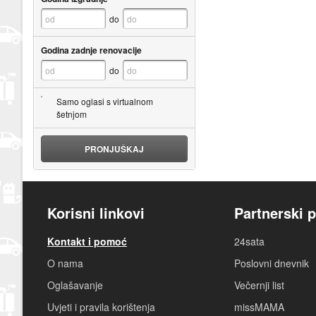
do
Godina zadnje renovacije
do
Samo oglasi s virtualnom
šetnjom
PRONJUŠKAJ
Korisni linkovi
Partnerski p
Kontakt i pomoć
24sata
O nama
Poslovni dnevnik
Oglašavanje
Večernji list
Uvjeti i pravila korištenja
missMAMA