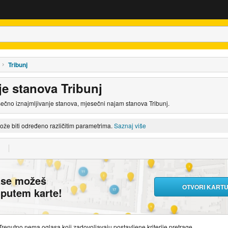
Tribunj
je stanova Tribunj
sečno iznajmljivanje stanova, mjesečni najam stanova Tribunj.
može biti određeno različitim parametrima.
Saznaj više
ase možeš
OTVORI KART
i putem karte!
Trenutno nema oglasa koji zadovoljavaju postavljene kriterije pretrage.