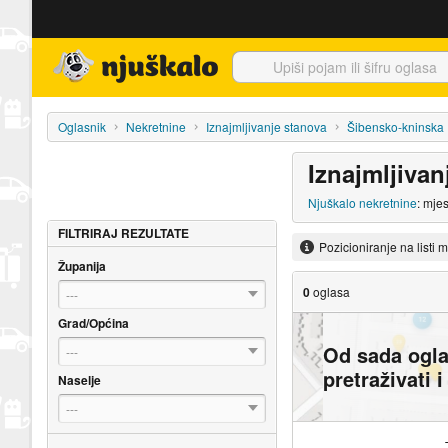
Njuškalo naslovnica
Oglasnik
Nekretnine
Iznajmljivanje stanova
Šibensko-kninska
Iznajmljivan
Njuškalo nekretnine
: mje
FILTRIRAJ REZULTATE
Pozicioniranje na listi 
Županija
0
oglasa
---
Grad/Općina
Od sada ogl
---
pretraživati 
Naselje
---