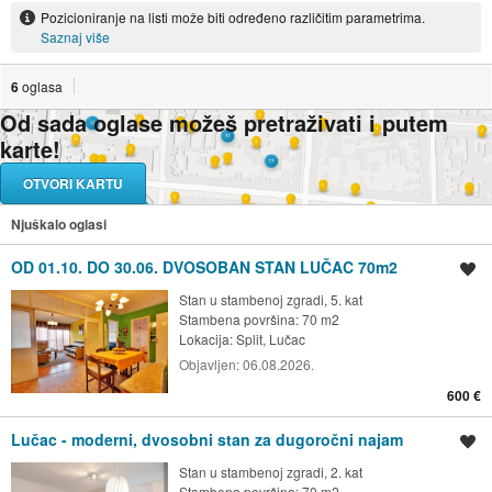
Pozicioniranje na listi može biti određeno različitim parametrima.
Saznaj više
6
oglasa
Od sada oglase možeš pretraživati i putem
karte!
OTVORI KARTU
Njuškalo oglasi
OD 01.10. DO 30.06. DVOSOBAN STAN LUČAC 70m2
Spremi oglas
Stan u stambenoj zgradi, 5. kat
Stambena površina: 70 m2
Lokacija:
Split, Lučac
Objavljen:
06.08.2026.
600 €
Lučac - moderni, dvosobni stan za dugoročni najam
Spremi oglas
Stan u stambenoj zgradi, 2. kat
Stambena površina: 70 m2