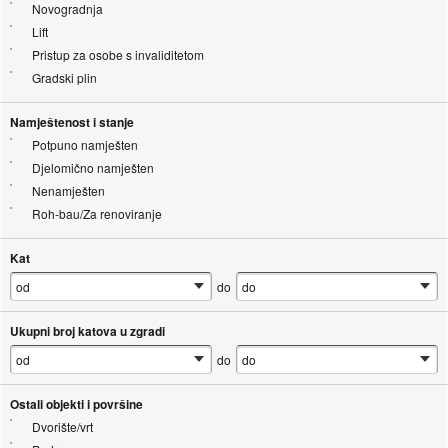
Novogradnja
Lift
Pristup za osobe s invaliditetom
Gradski plin
Namještenost i stanje
Potpuno namješten
Djelomično namješten
Nenamješten
Roh-bau/Za renoviranje
Kat
do
Ukupni broj katova u zgradi
do
Ostali objekti i površine
Dvorište/vrt