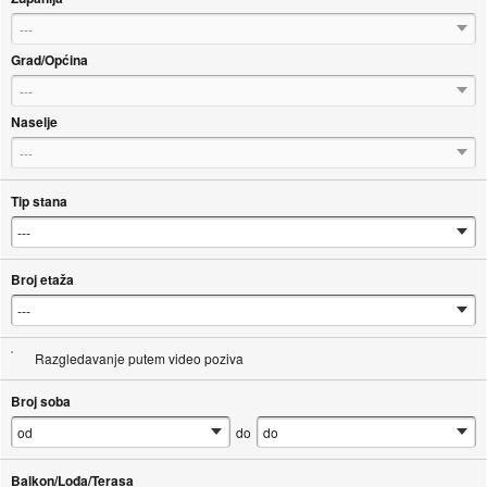
---
Grad/Općina
---
Naselje
---
Tip stana
Broj etaža
Razgledavanje putem video poziva
Broj soba
do
Balkon/Lođa/Terasa