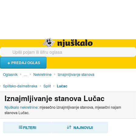
Hrana i piće
Turistički smještaj
Poslovi
Njuškalo naslovnica
PREDAJ OGLAS
Oglasnik
…
Nekretnine
Iznajmljivanje stanova
Splitsko-dalmatinska
Split
Lučac
Iznajmljivanje stanova Lučac
Njuškalo nekretnine
: mjesečno iznajmljivanje stanova, mjesečni najam
stanova Lučac.
FILTERI
SORTIRAJ
NAJNOVIJI