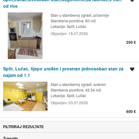
od rive
Stan u stambenoj zgradi, prizemlje
Stambena površina: 60 m2
Lokacija:
Split, Lučac
Objavljen:
18.07.2026.
250 €
Split, Lučac, lijepo uređen i prostran jednosoban stan za
Spremi oglas
najam od 1.1
Stan u stambenoj zgradi, suteren
Stambena površina: 42.54 m2
Lokacija:
Split, Lučac
Objavljen:
03.07.2026.
600 €
FILTRIRAJ REZULTATE
Županija