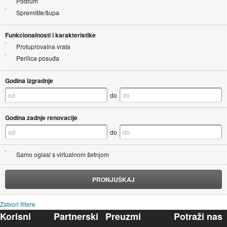
Podrum
Spremište/šupa
Funkcionalnosti i karakteristike
Protuprovalna vrata
Perilica posuđa
Godina izgradnje
do
Godina zadnje renovacije
do
Samo oglasi s virtualnom šetnjom
PRONJUŠKAJ
Zatvori filtere
Korisni
Partnerski
Preuzmi
Potraži nas