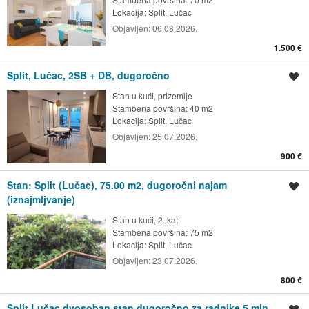
Lokacija:
Split, Lučac
Objavljen:
06.08.2026.
1.500 €
Split, Lučac, 2SB + DB, dugoročno
Spremi oglas
Stan u kući, prizemlje
Stambena površina: 40 m2
Lokacija:
Split, Lučac
Objavljen:
25.07.2026.
900 €
Stan: Split (Lučac), 75.00 m2, dugoročni najam
Spremi oglas
(iznajmljvanje)
Stan u kući, 2. kat
Stambena površina: 75 m2
Lokacija:
Split, Lučac
Objavljen:
23.07.2026.
800 €
Split,Lučac,dvosoban stan,dugoročno,za radnike,5 min.
Spremi oglas