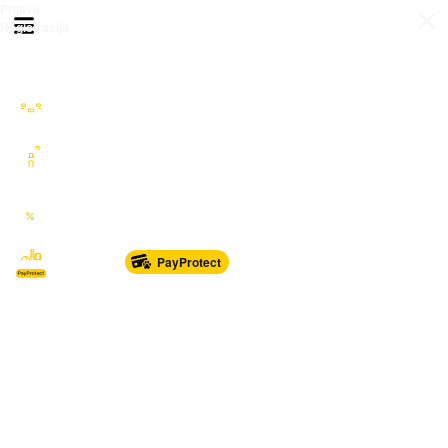
Prijava
Otvori meni
Registracija
Sve kategorije
Auto Moto Nautika
Nekretnine
Katalozi
Marketplace
PayProtect
Od glave do pete
Sport i oprema
Sve za dom
Dječji svijet