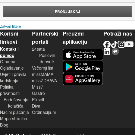
PRONJUŠKAJ
Zatvori filtere
Korisni
Partnerski
Preuzmi
Potraži nas
linkovi
portali
aplikaciju
Facebook
TikTok
Instagram
YouTu
Kontakt i
24sata
LinkedIn
Njuškalo blog
iOS aplikacija
pomoć
Poslovni
O nama
dnevnik
Android aplikacija
Oglašavanje
Večernji list
Uvjeti i pravila
missMAMA
korištenja
missZDRAVA
Huawei aplikacija
Politika
Miss7
privatnosti
Gastro
Podešavanje
Pixsell
kolačića
Diva
Načini plaćanja
Ordinacija.hr
Mapa stranica
Blog