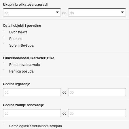
Ukupni broj katova u zgradi
do
Ostali objekti i površine
Dvorište/vrt
Podrum
Spremište/šupa
Funkcionalnosti i karakteristike
Protuprovalna vrata
Perilica posuđa
Godina izgradnje
do
Godina zadnje renovacije
do
Samo oglasi s virtualnom šetnjom