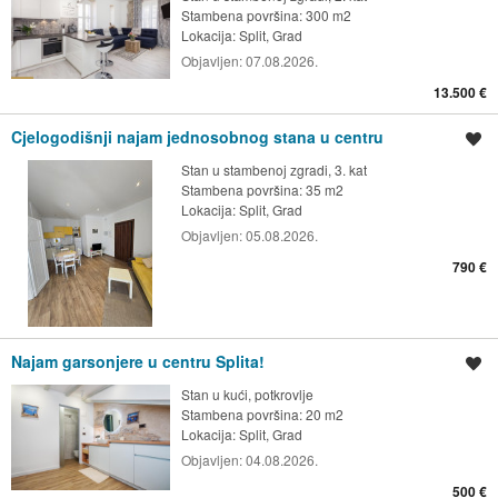
Stambena površina: 300 m2
Lokacija:
Split, Grad
Objavljen:
07.08.2026.
13.500 €
Cjelogodišnji najam jednosobnog stana u centru
Spremi oglas
Stan u stambenoj zgradi, 3. kat
Stambena površina: 35 m2
Lokacija:
Split, Grad
Objavljen:
05.08.2026.
790 €
Najam garsonjere u centru Splita!
Spremi oglas
Stan u kući, potkrovlje
Stambena površina: 20 m2
Lokacija:
Split, Grad
Objavljen:
04.08.2026.
500 €