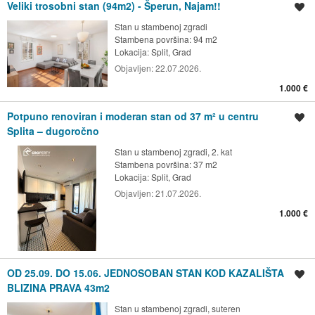
Veliki trosobni stan (94m2) - Šperun, Najam!!
Spremi oglas
Stan u stambenoj zgradi
Stambena površina: 94 m2
Lokacija:
Split, Grad
Objavljen:
22.07.2026.
1.000 €
Potpuno renoviran i moderan stan od 37 m² u centru
Spremi oglas
Splita – dugoročno
Stan u stambenoj zgradi, 2. kat
Stambena površina: 37 m2
Lokacija:
Split, Grad
Objavljen:
21.07.2026.
1.000 €
OD 25.09. DO 15.06. JEDNOSOBAN STAN KOD KAZALIŠTA
Spremi oglas
BLIZINA PRAVA 43m2
Stan u stambenoj zgradi, suteren