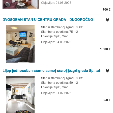
Objavljen:
04.08.2026.
700 €
DVOSOBAN STAN U CENTRU GRADA - DUGOROČNO
Spremi oglas
Stan u stambenoj zgradi, 3. kat
Stambena površina: 75 m2
Lokacija:
Split, Grad
Objavljen:
04.08.2026.
1.500 €
Lijep jednosoban stan u samoj staroj jezgri grada Splita!
Spremi oglas
Stan u stambenoj zgradi, 3. kat
Stambena površina: 50 m2
Lokacija:
Split, Grad
Objavljen:
31.07.2026.
850 €