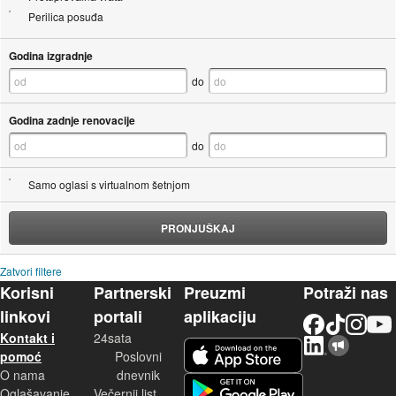
Perilica posuđa
Godina izgradnje
do
Godina zadnje renovacije
do
Samo oglasi s virtualnom šetnjom
PRONJUŠKAJ
Zatvori filtere
Korisni
Partnerski
Preuzmi
Potraži nas
linkovi
portali
aplikaciju
Facebook
TikTok
Instagram
YouTu
Kontakt i
24sata
LinkedIn
Njuškalo blog
iOS aplikacija
pomoć
Poslovni
O nama
dnevnik
Android aplikacija
Oglašavanje
Večernji list