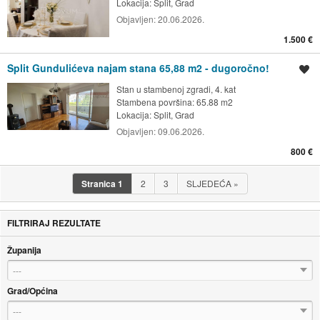
Lokacija:
Split, Grad
Objavljen:
20.06.2026.
1.500 €
Split Gundulićeva najam stana 65,88 m2 - dugoročno!
Spremi oglas
Stan u stambenoj zgradi, 4. kat
Stambena površina: 65.88 m2
Lokacija:
Split, Grad
Objavljen:
09.06.2026.
800 €
Stranica
1
2
3
SLJEDEĆA
»
FILTRIRAJ REZULTATE
Županija
---
Grad/Općina
---