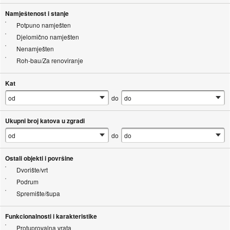
Namještenost i stanje
Potpuno namješten
Djelomično namješten
Nenamješten
Roh-bau/Za renoviranje
Kat
do
Ukupni broj katova u zgradi
do
Ostali objekti i površine
Dvorište/vrt
Podrum
Spremište/šupa
Funkcionalnosti i karakteristike
Protuprovalna vrata