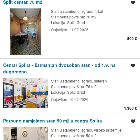
Split centar, 70 m2
Spremi oglas
Stan u stambenoj zgradi, 1. kat
Stambena površina: 70 m2
Lokacija:
Split, Grad
Objavljen:
11.07.2026.
800 €
Centar Splita - šarmantan dvosoban stan - od 1.9. na
Spremi oglas
dugoročno
Stan u stambenoj zgradi, suteren
Stambena površina: 76 m2
Lokacija:
Split, Grad
Objavljen:
10.07.2026.
1.300 €
Potpuno namješten stan 50 m2 u centru Splita
Spremi oglas
Stan u stambenoj zgradi, visoko prizemlje
Stambena površina: 50 m2