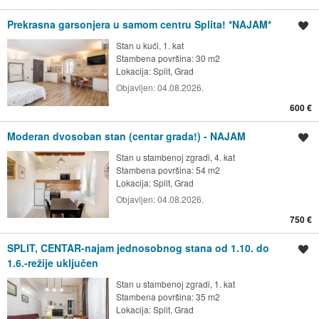
Prekrasna garsonjera u samom centru Splita! *NAJAM*
Spremi oglas
Stan u kući, 1. kat
Stambena površina: 30 m2
Lokacija:
Split, Grad
Objavljen:
04.08.2026.
600 €
Moderan dvosoban stan (centar grada!) - NAJAM
Spremi oglas
Stan u stambenoj zgradi, 4. kat
Stambena površina: 54 m2
Lokacija:
Split, Grad
Objavljen:
04.08.2026.
750 €
SPLIT, CENTAR-najam jednosobnog stana od 1.10. do
Spremi oglas
1.6.-režije uključen
Stan u stambenoj zgradi, 1. kat
Stambena površina: 35 m2
Lokacija:
Split, Grad