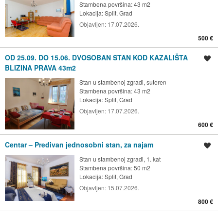
Stambena površina: 43 m2
Lokacija:
Split, Grad
Objavljen:
17.07.2026.
500 €
OD 25.09. DO 15.06. DVOSOBAN STAN KOD KAZALIŠTA
Spremi oglas
BLIZINA PRAVA 43m2
Stan u stambenoj zgradi, suteren
Stambena površina: 43 m2
Lokacija:
Split, Grad
Objavljen:
17.07.2026.
600 €
Centar – Predivan jednosobni stan, za najam
Spremi oglas
Stan u stambenoj zgradi, 1. kat
Stambena površina: 50 m2
Lokacija:
Split, Grad
Objavljen:
15.07.2026.
800 €