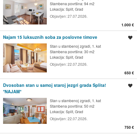
Stambena površina: 94 m2
Lokacija:
Split, Grad
Objavljen:
27.07.2026.
1.000 €
Najam 15 luksuznih soba za poslovne timove
Spremi oglas
Stan u stambenoj zgradi, 1. kat
Stambena površina: 30 m2
Lokacija:
Split, Grad
Objavljen:
22.07.2026.
650 €
Dvosoban stan u samoj staroj jezgri grada Splita!
Spremi oglas
*NAJAM*
Stan u stambenoj zgradi, 1. kat
Stambena površina: 50 m2
Lokacija:
Split, Grad
Objavljen:
22.07.2026.
750 €