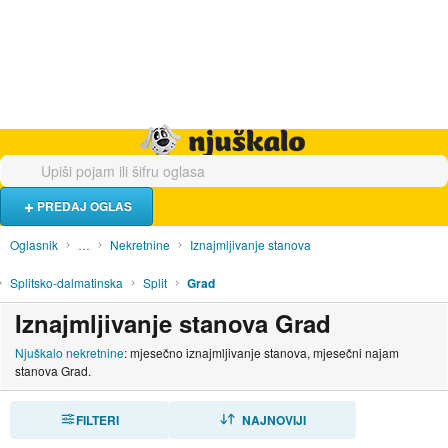
Hrana i piće
Turistički smještaj
Poslovi
Njuškalo naslovnica
PREDAJ OGLAS
Oglasnik
…
Nekretnine
Iznajmljivanje stanova
Splitsko-dalmatinska
Split
Grad
Iznajmljivanje stanova Grad
Njuškalo nekretnine
: mjesečno iznajmljivanje stanova, mjesečni najam
stanova Grad.
FILTERI
SORTIRAJ
NAJNOVIJI