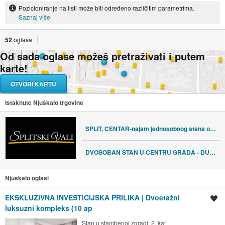
Pozicioniranje na listi može biti određeno različitim parametrima.
Saznaj više
52
oglasa
Od sada oglase možeš pretraživati i putem
karte!
OTVORI KARTU
Istaknute Njuškalo trgovine
SPLIT, CENTAR-najam jednosobnog stana od 1.10. do 1.6.-režije uključen
DVOSOBAN STAN U CENTRU GRADA - DUGOROČNO
Njuškalo oglasi
EKSKLUZIVNA INVESTICIJSKA PRILIKA | Dvoetažni
Spremi oglas
luksuzni kompleks (10 ap
Stan u stambenoj zgradi, 2. kat