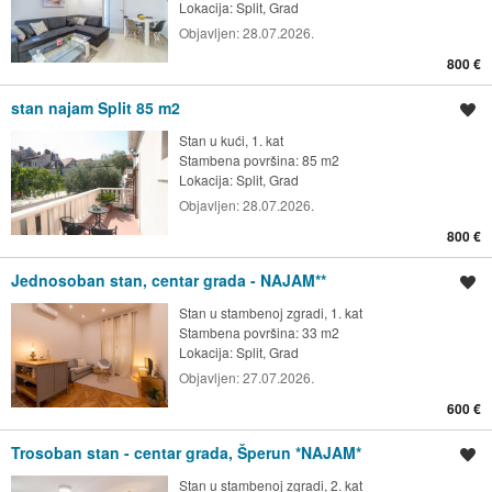
Lokacija:
Split, Grad
Objavljen:
28.07.2026.
800 €
stan najam Split 85 m2
Spremi oglas
Stan u kući, 1. kat
Stambena površina: 85 m2
Lokacija:
Split, Grad
Objavljen:
28.07.2026.
800 €
Jednosoban stan, centar grada - NAJAM**
Spremi oglas
Stan u stambenoj zgradi, 1. kat
Stambena površina: 33 m2
Lokacija:
Split, Grad
Objavljen:
27.07.2026.
600 €
Trosoban stan - centar grada, Šperun *NAJAM*
Spremi oglas
Stan u stambenoj zgradi, 2. kat