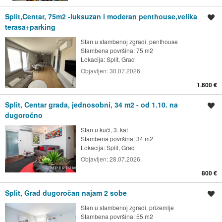
Split,Centar, 75m2 -luksuzan i moderan penthouse,velika
Spremi oglas
terasa+parking
Stan u stambenoj zgradi, penthouse
Stambena površina: 75 m2
Lokacija:
Split, Grad
Objavljen:
30.07.2026.
1.600 €
Split, Centar grada, jednosobni, 34 m2 - od 1.10. na
Spremi oglas
dugoročno
Stan u kući, 3. kat
Stambena površina: 34 m2
Lokacija:
Split, Grad
Objavljen:
28.07.2026.
800 €
Split, Grad dugoročan najam 2 sobe
Spremi oglas
Stan u stambenoj zgradi, prizemlje
Stambena površina: 55 m2