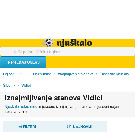
Hrana i piće
Turistički smještaj
Poslovi
Njuškalo naslovnica
PREDAJ OGLAS
Oglasnik
…
Nekretnine
Iznajmljivanje stanova
Šibensko-kninska
Šibenik
Vidici
Iznajmljivanje stanova Vidici
Njuškalo nekretnine
: mjesečno iznajmljivanje stanova, mjesečni najam
stanova Vidici.
FILTERI
SORTIRAJ
NAJNOVIJI