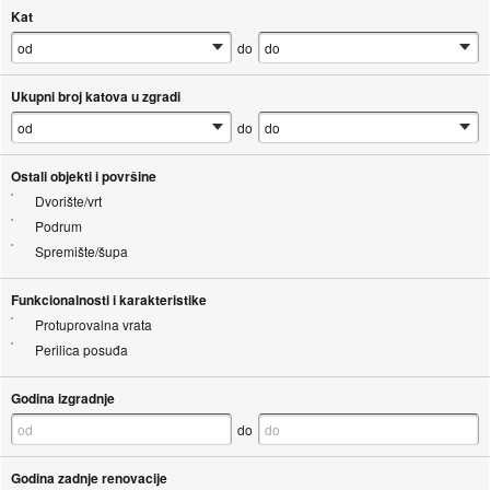
Kat
do
Ukupni broj katova u zgradi
do
Ostali objekti i površine
Dvorište/vrt
Podrum
Spremište/šupa
Funkcionalnosti i karakteristike
Protuprovalna vrata
Perilica posuđa
Godina izgradnje
do
Godina zadnje renovacije