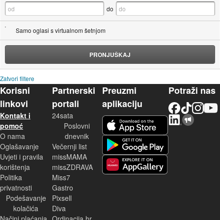
do
Samo oglasi s virtualnom šetnjom
PRONJUŠKAJ
Zatvori filtere
Korisni
Partnerski
Preuzmi
Potraži nas
linkovi
portali
aplikaciju
Facebook
TikTok
Instagram
YouTu
Kontakt i
24sata
LinkedIn
Njuškalo blog
iOS aplikacija
pomoć
Poslovni
O nama
dnevnik
Android aplikacija
Oglašavanje
Večernji list
Uvjeti i pravila
missMAMA
korištenja
missZDRAVA
Huawei aplikacija
Politika
Miss7
privatnosti
Gastro
Podešavanje
Pixsell
kolačića
Diva
Načini plaćanja
Ordinacija.hr