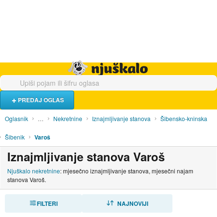
Hrana i piće
Turistički smještaj
Poslovi
Njuškalo naslovnica
PREDAJ OGLAS
Oglasnik
…
Nekretnine
Iznajmljivanje stanova
Šibensko-kninska
Šibenik
Varoš
Iznajmljivanje stanova Varoš
Njuškalo nekretnine
: mjesečno iznajmljivanje stanova, mjesečni najam
stanova Varoš.
FILTERI
SORTIRAJ
NAJNOVIJI