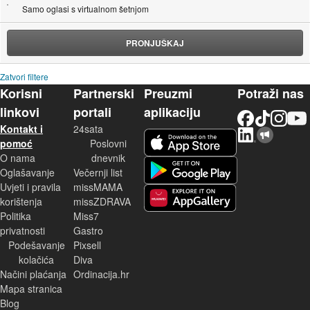
Samo oglasi s virtualnom šetnjom
PRONJUŠKAJ
Zatvori filtere
Korisni
Partnerski
Preuzmi
Potraži nas
linkovi
portali
aplikaciju
Facebook
TikTok
Instagram
YouTu
Kontakt i
24sata
LinkedIn
Njuškalo blog
iOS aplikacija
pomoć
Poslovni
O nama
dnevnik
Android aplikacija
Oglašavanje
Večernji list
Uvjeti i pravila
missMAMA
korištenja
missZDRAVA
Huawei aplikacija
Politika
Miss7
privatnosti
Gastro
Podešavanje
Pixsell
kolačića
Diva
Načini plaćanja
Ordinacija.hr
Mapa stranica
Blog