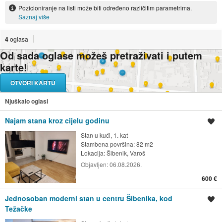
Pozicioniranje na listi može biti određeno različitim parametrima.
Saznaj više
4
oglasa
Od sada oglase možeš pretraživati i putem
karte!
OTVORI KARTU
Njuškalo oglasi
Najam stana kroz cijelu godinu
Spremi oglas
Stan u kući, 1. kat
Stambena površina: 82 m2
Lokacija:
Šibenik, Varoš
Objavljen:
06.08.2026.
600 €
Jednosoban moderni stan u centru Šibenika, kod
Spremi oglas
Težačke