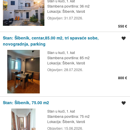
Stan u kući, 1. kat
Stambena površina: 36 m2
Lokacija:
Šibenik, Varoš
Objavljen:
31.07.2026.
550 €
Stan: Šibenik, centar,85.00 m2, tri spavaće sobe,
Spremi oglas
novogradnja, parking
Stan u kući, 1. kat
Stambena površina: 85 m2
Lokacija:
Šibenik, Varoš
Objavljen:
28.07.2026.
800 €
Stan: Šibenik, 75.00 m2
Spremi oglas
Stan u kući, 1. kat
Stambena površina: 75 m2
Lokacija:
Šibenik, Varoš
Objavljen:
15.06.2026.