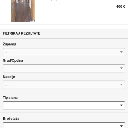
400 €
FILTRIRAJ REZULTATE
Županija
---
Grad/Općina
---
Naselje
---
Tip stana
Broj etaža