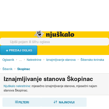
Hrana i piće
Turistički smještaj
Poslovi
Njuškalo naslovnica
PREDAJ OGLAS
Oglasnik
…
Nekretnine
Iznajmljivanje stanova
Šibensko-kninska
Šibenik
Škopinac
Iznajmljivanje stanova Škopinac
Njuškalo nekretnine
: mjesečno iznajmljivanje stanova, mjesečni najam
stanova Škopinac.
FILTERI
SORTIRAJ
NAJNOVIJI