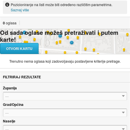
Pozicioniranje na listi može biti određeno različitim parametrima.
Saznaj više
0
oglasa
Od sada oglase možeš pretraživati i putem
karte!
OTVORI KARTU
Trenutno nema oglasa koji zadovoljavaju postavljene kriterije pretrage.
FILTRIRAJ REZULTATE
Županija
---
Grad/Općina
---
Naselje
---