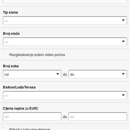
Tip stana
Broj etaža
Razgledavanje putem video poziva
Broj soba
do
Balkon/Lođa/Terasa
Cijena najma (u EUR)
do
Prikaži i luksuzne stanove