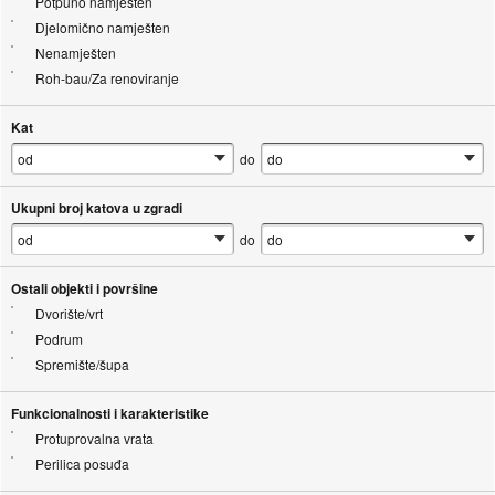
Potpuno namješten
Djelomično namješten
Nenamješten
Roh-bau/Za renoviranje
Kat
do
Ukupni broj katova u zgradi
do
Ostali objekti i površine
Dvorište/vrt
Podrum
Spremište/šupa
Funkcionalnosti i karakteristike
Protuprovalna vrata
Perilica posuđa