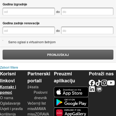
Godina izgradnje
do
Godina zadnje renovacije
do
Samo oglasi s virtualnom šetnjom
PRONJUŠKAJ
Zatvori filtere
Korisni
Partnerski
Preuzmi
Potraži nas
linkovi
portali
aplikaciju
Facebook
TikTok
Instagram
YouTu
Kontakt i
24sata
LinkedIn
Njuškalo blog
iOS aplikacija
pomoć
Poslovni
O nama
dnevnik
Android aplikacija
Oglašavanje
Večernji list
Uvjeti i pravila
missMAMA
korištenja
missZDRAVA
Huawei aplikacija