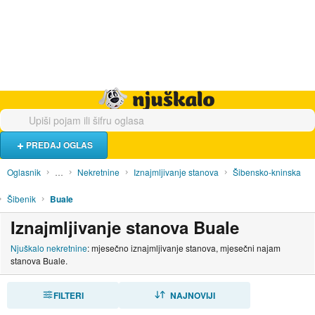
Hrana i piće
Turistički smještaj
Poslovi
Njuškalo naslovnica
PREDAJ OGLAS
Oglasnik
…
Nekretnine
Iznajmljivanje stanova
Šibensko-kninska
Šibenik
Buale
Iznajmljivanje stanova Buale
Njuškalo nekretnine
: mjesečno iznajmljivanje stanova, mjesečni najam
stanova Buale.
FILTERI
SORTIRAJ
NAJNOVIJI