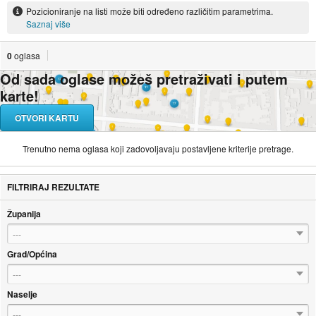
Pozicioniranje na listi može biti određeno različitim parametrima.
Saznaj više
0
oglasa
Od sada oglase možeš pretraživati i putem
karte!
OTVORI KARTU
Trenutno nema oglasa koji zadovoljavaju postavljene kriterije pretrage.
FILTRIRAJ REZULTATE
Županija
---
Grad/Općina
---
Naselje
---