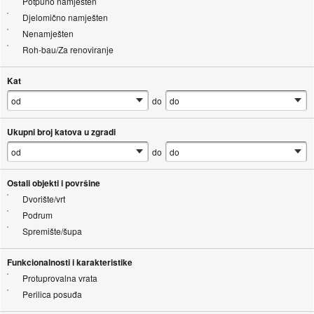
Potpuno namješten
Djelomično namješten
Nenamješten
Roh-bau/Za renoviranje
Kat
do
Ukupni broj katova u zgradi
do
Ostali objekti i površine
Dvorište/vrt
Podrum
Spremište/šupa
Funkcionalnosti i karakteristike
Protuprovalna vrata
Perilica posuđa