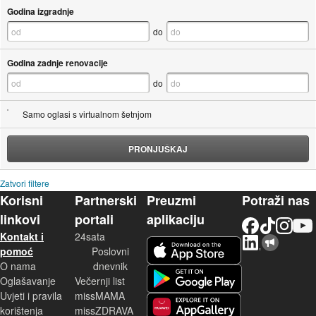
Godina izgradnje
do
Godina zadnje renovacije
do
Samo oglasi s virtualnom šetnjom
PRONJUŠKAJ
Zatvori filtere
Korisni
Partnerski
Preuzmi
Potraži nas
linkovi
portali
aplikaciju
Facebook
TikTok
Instagram
YouTu
Kontakt i
24sata
LinkedIn
Njuškalo blog
iOS aplikacija
pomoć
Poslovni
O nama
dnevnik
Android aplikacija
Oglašavanje
Večernji list
Uvjeti i pravila
missMAMA
korištenja
missZDRAVA
Huawei aplikacija