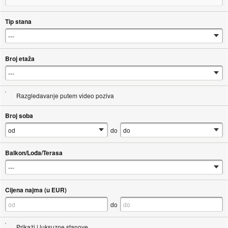
Tip stana
Broj etaža
Razgledavanje putem video poziva
Broj soba
do
Balkon/Lođa/Terasa
Cijena najma (u EUR)
do
Prikaži i luksuzne stanove