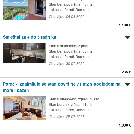
Stambena površina: 75 m2
Lokacija:
Poreč, Baderna
Objavljen:
04.08.2026.
1.100 €
Smještaj za 4 do 5 radnika
Spremi oglas
Stan u stambenoj zgradi
Stambena površina: 55 m2
Lokacija:
Poreč, Baderna
Objavljen:
30.07.2026.
235 €
Poreč - iznajmljuje se stan površine 71 m2 s pogledom na
Spremi oglas
more i bazen
Stan u stambenoj zgradi, 2. kat
Stambena površina: 71 m2
Lokacija:
Poreč, Baderna
Objavljen:
25.07.2026.
1.000 €