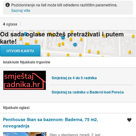
Pozicioniranje na listi može biti određeno različitim parametrima.
Saznaj više
4
oglasa
Od sada oglase možeš pretraživati i putem
karte!
OTVORI KARTU
Istaknute Njuškalo trgovine
Smještaj za 4 do 5 radnika
Smještaj za radnike u Baderni kod Poreča
Njuškalo oglasi
Penthouse Stan sa bazenom: Baderna, 75 m2,
Spremi oglas
novogradnja
Stan u stambenoj zgradi, 2. kat