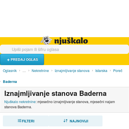
Hrana i piće
Turistički smještaj
Poslovi
Njuškalo naslovnica
PREDAJ OGLAS
Oglasnik
…
Nekretnine
Iznajmljivanje stanova
Istarska
Poreč
Baderna
Iznajmljivanje stanova Baderna
Njuškalo nekretnine
: mjesečno iznajmljivanje stanova, mjesečni najam
stanova Baderna.
FILTERI
SORTIRAJ
NAJNOVIJI