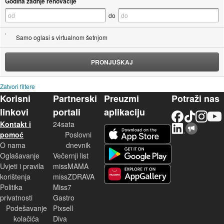
Godina zadnje renovacije
do
Samo oglasi s virtualnom šetnjom
PRONJUŠKAJ
Zatvori filtere
Korisni
Partnerski
Preuzmi
Potraži nas
linkovi
portali
aplikaciju
Facebook
TikTok
Instagram
YouTu
Kontakt i
24sata
LinkedIn
Njuškalo blog
iOS aplikacija
pomoć
Poslovni
O nama
dnevnik
Android aplikacija
Oglašavanje
Večernji list
Uvjeti i pravila
missMAMA
korištenja
missZDRAVA
Huawei aplikacija
Politika
Miss7
privatnosti
Gastro
Podešavanje
Pixsell
kolačića
Diva