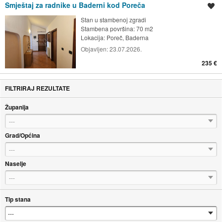
Smještaj za radnike u Baderni kod Poreča
Spremi oglas
Stan u stambenoj zgradi
Stambena površina: 70 m2
Lokacija:
Poreč, Baderna
Objavljen:
23.07.2026.
235 €
FILTRIRAJ REZULTATE
Županija
---
Grad/Općina
---
Naselje
---
Tip stana