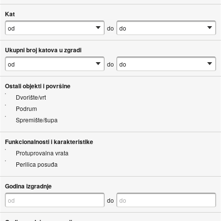
Kat
do
Ukupni broj katova u zgradi
do
Ostali objekti i površine
Dvorište/vrt
Podrum
Spremište/šupa
Funkcionalnosti i karakteristike
Protuprovalna vrata
Perilica posuđa
Godina izgradnje
do